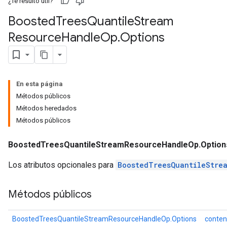
¿Te resultó útil?
Boosted
Trees
Quantile
Stream
Resource
Handle
Op
.
Options
ureSplit
En esta página
Métodos públicos
Métodos heredados
Métodos públicos
BoostedTreesQuantileStreamResourceHandleOp.Option
Los atributos opcionales para
BoostedTreesQuantileStre
Métodos públicos
BoostedTreesQuantileStreamResourceHandleOp.Options
conten