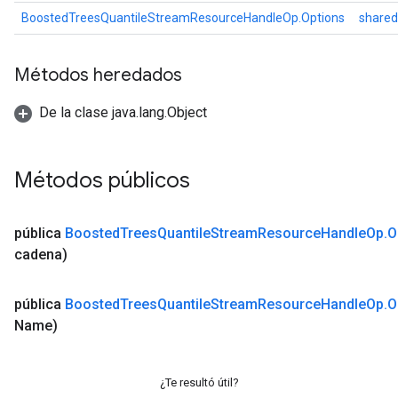
BoostedTreesQuantileStreamResourceHandleOp.Options
share
Métodos heredados
De la clase java.lang.Object
Métodos públicos
pública
Boosted
Trees
Quantile
Stream
Resource
Handle
Op
.
O
cadena)
pública
Boosted
Trees
Quantile
Stream
Resource
Handle
Op
.
O
Name)
¿Te resultó útil?