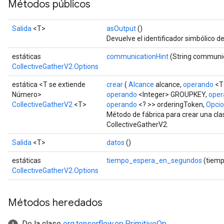
Métodos públicos
Salida
<T>
asOutput
()
Devuelve el identificador simbólico de
estáticas
communicationHint
(String communic
CollectiveGatherV2.Options
estática <T se extiende
crear
(
Alcance
alcance,
operando
<T
Número>
operando
<Integer> GROUPKEY,
oper
CollectiveGatherV2
<T>
operando
<? >> orderingToken,
Opcion
Método de fábrica para crear una cl
CollectiveGatherV2.
Salida
<T>
datos
()
estáticas
tiempo_espera_en_segundos
(tiemp
CollectiveGatherV2.Options
Métodos heredados
De la clase
org.tensorflow.op.PrimitiveOp