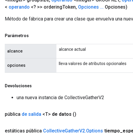
<
operando
<? >> ordering
Token
,
Opciones
.
.
.
Opciones)
Método de fábrica para crear una clase que envuelva una nuev
Parámetros
alcance actual
alcance
lleva valores de atributos opcionales
opciones
Batch
atch
Devoluciones
una nueva instancia de CollectiveGatherV2
pública
de salida
<T>
de datos
()
estáticas pública
Collective
Gather
V2
.
Options
tiempo
_
esp