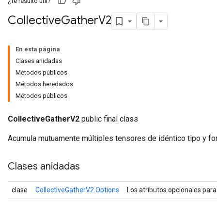
¿Te resultó útil?
Collective
Gather
V2
En esta página
Clases anidadas
Métodos públicos
Métodos heredados
Métodos públicos
CollectiveGatherV2
public final class
Acumula mutuamente múltiples tensores de idéntico tipo y fo
Clases anidadas
clase
CollectiveGatherV2.Options
Los atributos opcionales par