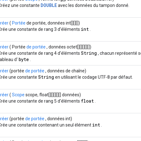
DOUBLE
Créez une constante
avec les données du tampon donné.
créer
(
Portée
de portée, données int[][][])
int
Crée une constante de rang 3 d'éléments
.
créer
( Portée
de portée
, données octet[][][][][])
String
Crée une constante de rang 4 d'éléments
, chacun représenté s
byte
tableau d'
.
créer
(portée
de portée
, données de chaîne)
String
Crée une constante
en utilisant le codage UTF-8 par défaut.
créer
(
Scope
scope, float[][][][][] données)
float
Crée une constante de rang 5 d'éléments
.
créer
(portée
de portée
, données int)
int
Crée une constante contenant un seul élément
.