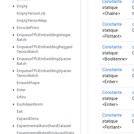
Constante
Empty
statique
<Chaîne>
Empty
Tensor
List
Empty
Tensor
Map
Constante
Encode
Proto
statique
Enqueue
TPUEmbedding
Integer
<Flottant>
Batch
Constante
Enqueue
TPUEmbedding
Ragged
Tensor
Batch
statique
<Booléenne>
Enqueue
TPUEmbedding
Sparse
Batch
Constante
Enqueue
TPUEmbedding
Sparse
statique
Tensor
Batch
<Entier>
Ensure
Shape
Enter
Constante
Erfinv
statique
<Entier>
Euclidean
Norm
Exit
Constante
Expand
Dims
statique
Experimental
Auto
Shard
Dataset
<Flottant>
Experimental
Bytes
Produced
Stats