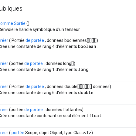
ubliques
comme Sortie
()
Renvoie le handle symbolique d'un tenseur.
créer
( Portée
de portée
, données booléennes[][][][])
boolean
Crée une constante de rang 4 d'éléments
.
créer
(portée
de portée
, données long[])
long
Crée une constante de rang 1 d'éléments
.
créer
( Portée
de portée
, données double[][][][][][] données)
double
Crée une constante de rang 6 d'éléments
.
créer
(portée
de portée
, données flottantes)
float
Crée une constante contenant un seul élément
.
créer
(
portée
Scope, objet Object, type Class<T>)