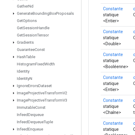
Gather
Nd
Constante
Generate
Bounding
Box
Proposals
statique
<Entier>
Get
Options
Get
Session
Handle
Constante
Get
Session
Tensor
statique
Gradients
<Double>
Guarantee
Const
Constante
Hash
Table
statique
Histogram
Fixed
Width
<Booléenne>
Identity
Constante
Identity
N
statique
Ignore
Errors
Dataset
<Entier>
Image
Projective
Transform
V2
Constante
Image
Projective
Transform
V3
statique
Immutable
Const
<Chaîne>
Infeed
Dequeue
Infeed
Dequeue
Tuple
Constante
statique
Infeed
Enqueue