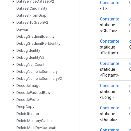
Data
Service
Dataset
V2
Constante
<T>
Dataset
Cardinality
Dataset
From
Graph
Constante
Dataset
To
Graph
V2
statique
Dawsn
<Chaîne>
Debug
Gradient
Identity
Constante
Debug
Gradient
Ref
Identity
statique
Debug
Identity
<Flottant>
Debug
Identity
V2
Constante
Debug
Nan
Count
statique
Debug
Numeric
Summary
<Flottant>
Debug
Numeric
Summary
V2
Constante
Decode
Image
statique
Decode
Padded
Raw
<Long>
Decode
Proto
Deep
Copy
Constante
statique
Delete
Iterator
<Double>
Delete
Memory
Cache
Delete
Multi
Device
Iterator
Constante