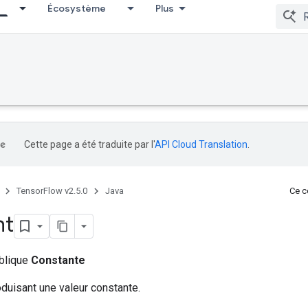
Écosystème
Plus
Cette page a été traduite par l'
API Cloud Translation
.
TensorFlow v2.5.0
Java
Ce co
nt
ublique
Constante
duisant une valeur constante.