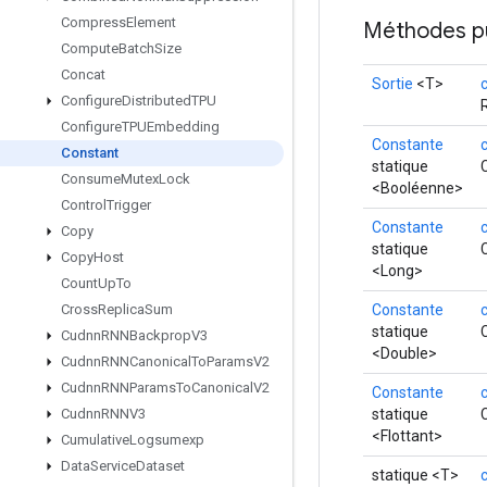
Compress
Element
Méthodes p
Compute
Batch
Size
Concat
Sortie
<T>
Configure
Distributed
TPU
Configure
TPUEmbedding
Constante
Constant
statique
Consume
Mutex
Lock
<Booléenne>
Control
Trigger
Constante
Copy
statique
Copy
Host
<Long>
Count
Up
To
Constante
Cross
Replica
Sum
statique
Cudnn
RNNBackprop
V3
<Double>
Cudnn
RNNCanonical
To
Params
V2
Cudnn
RNNParams
To
Canonical
V2
Constante
statique
Cudnn
RNNV3
<Flottant>
Cumulative
Logsumexp
Data
Service
Dataset
statique <T>