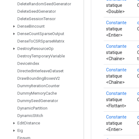
Delete
Random
Seed
Generator
statique
<Double>
Delete
Seed
Generator
Delete
Session
Tensor
Constante
Dense
Bincount
statique
Dense
Count
Sparse
Output
<Entier>
Dense
To
CSRSparse
Matrix
Constante
Destroy
Resource
Op
statique
Destroy
Temporary
Variable
<Chaîne>
Device
Index
Constante
Directed
Interleave
Dataset
statique
Draw
Bounding
Boxes
V2
<Chaîne>
Dummy
Iteration
Counter
Constante
Dummy
Memory
Cache
statique
Dummy
Seed
Generator
<Flottant>
Dynamic
Partition
Dynamic
Stitch
Constante
statique
Edit
Distance
<Entier>
Eig
Einsum