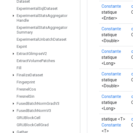
Dataset
Constante
Experimental
Sql
Dataset
statique
Experimental
Stats
Aggregator
<Entier>
Handle
Experimental
Stats
Aggregator
Constante
Summary
statique
Experimental
Unbatch
Dataset
<Double>
Expint
Constante
Extract
Glimpse
V2
statique
Extract
Volume
Patches
<Long>
Fill
Constante
Finalize
Dataset
statique
Fingerprint
<Double>
Fresnel
Cos
Constante
Fresnel
Sin
statique
Fused
Batch
Norm
Grad
V3
<Long>
Fused
Batch
Norm
V3
GRUBlock
Cell
statique <T>
Constante
GRUBlock
Cell
Grad
<T>
Gather