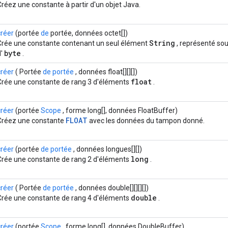
Créez une constante à partir d'un objet Java.
créer
(portée
de
portée, données octet[])
String
Crée une constante contenant un seul élément
, représenté sou
byte
d'
.
créer
( Portée
de portée
, données float[][][])
float
Crée une constante de rang 3 d'éléments
.
créer
(portée
Scope
, forme long[], données FloatBuffer)
FLOAT
Créez une constante
avec les données du tampon donné.
créer
(portée
de portée
, données longues[][])
long
Crée une constante de rang 2 d'éléments
.
créer
( Portée
de portée
, données double[][][][])
double
Crée une constante de rang 4 d'éléments
.
créer
(portée
Scope
, forme long[], données DoubleBuffer)