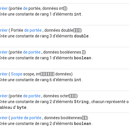
créer
(portée
de
portée, données int[])
int
Crée une constante de rang 1 d'éléments
.
créer
( Portée
de portée
, données double[][][])
double
Crée une constante de rang 3 d'éléments
.
créer
(portée
de portée
, données booléennes [])
boolean
Crée une constante de rang 1 d'éléments
.
créer
(
Scope
scope, int[][][][][][] données)
int
Crée une constante de rang 6 d'éléments
.
créer
(portée
de portée
, données octet[][][])
String
Crée une constante de rang 2 d'éléments
, chacun représenté s
byte
tableau d'
.
créer
(
portée de portée
, données booléennes[][])
boolean
Crée une constante de rang 2 d'éléments
.