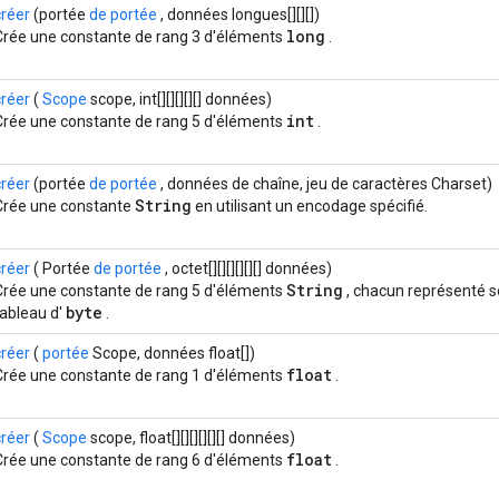
créer
(portée
de portée
, données longues[][][])
long
Crée une constante de rang 3 d'éléments
.
créer
(
Scope
scope, int[][][][][] données)
int
Crée une constante de rang 5 d'éléments
.
créer
(portée
de portée
, données de chaîne, jeu de caractères Charset)
String
Crée une constante
en utilisant un encodage spécifié.
créer
( Portée
de portée
, octet[][][][][][] données)
String
Crée une constante de rang 5 d'éléments
, chacun représenté s
byte
tableau d'
.
créer
(
portée
Scope, données float[])
float
Crée une constante de rang 1 d'éléments
.
créer
(
Scope
scope, float[][][][][][] données)
float
Crée une constante de rang 6 d'éléments
.