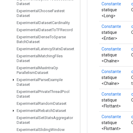
Constante
Dataset
statique
Experimental
Choose
Fastest
<Long>
Dataset
Experimental
Dataset
Cardinality
Constante
Experimental
Dataset
To
TFRecord
statique
Experimental
Dense
To
Sparse
<Entier>
Batch
Dataset
Constante
Experimental
Latency
Stats
Dataset
statique
Experimental
Matching
Files
<Chaîne>
Dataset
Experimental
Max
Intra
Op
Constante
Parallelism
Dataset
statique
Experimental
Parse
Example
<Chaîne>
Dataset
Experimental
Private
Thread
Pool
Constante
Dataset
statique
Experimental
Random
Dataset
<Flottant>
Experimental
Rebatch
Dataset
Constante
Experimental
Set
Stats
Aggregator
statique
Dataset
<Flottant>
Experimental
Sliding
Window