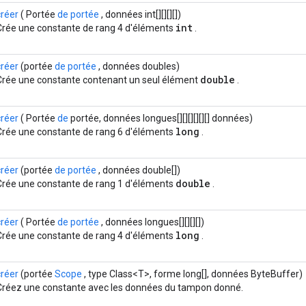
créer
( Portée
de portée
, données int[][][][])
int
Crée une constante de rang 4 d'éléments
.
créer
(portée
de portée
, données doubles)
double
Crée une constante contenant un seul élément
.
créer
( Portée
de
portée, données longues[][][][][][] données)
long
Crée une constante de rang 6 d'éléments
.
créer
(portée
de portée
, données double[])
double
Crée une constante de rang 1 d'éléments
.
créer
( Portée
de portée
, données longues[][][][])
long
Crée une constante de rang 4 d'éléments
.
créer
(portée
Scope
, type Class<T>, forme long[], données ByteBuffer)
Créez une constante avec les données du tampon donné.