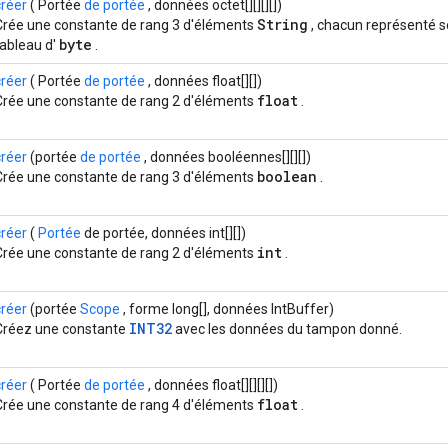
créer
( Portée
de portée
, données octet[][][][])
String
Crée une constante de rang 3 d'éléments
, chacun représenté s
byte
tableau d'
.
créer
( Portée
de portée
, données float[][])
float
Crée une constante de rang 2 d'éléments
.
créer
(portée
de portée
, données booléennes[][][])
boolean
Crée une constante de rang 3 d'éléments
.
créer
(
Portée
de portée, données int[][])
int
Crée une constante de rang 2 d'éléments
.
créer
(portée
Scope
, forme long[], données IntBuffer)
INT32
Créez une constante
avec les données du tampon donné.
créer
( Portée
de portée
, données float[][][][])
float
Crée une constante de rang 4 d'éléments
.