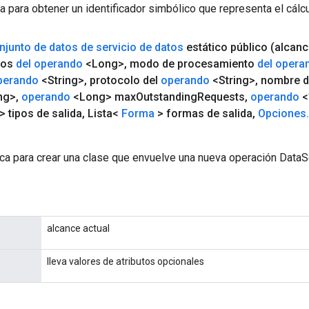
a para obtener un identificador simbólico que representa el cálcu
njunto de datos de servicio de datos
estático público
(alcan
tos
del operando
<Long>
,
modo de procesamiento
del opera
perando
<String>
,
protocolo del
operando
<String>
,
nombre de
ng>
,
operando
<Long> max
Outstanding
Requests
,
operando
<
 tipos de salida
,
Lista<
Forma
> formas de salida
,
Opciones
.
ca para crear una clase que envuelve una nueva operación DataS
alcance actual
lleva valores de atributos opcionales