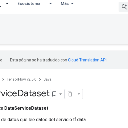
Ecosistema
Más
Esta página se ha traducido con
Cloud Translation API
.
TensorFlow v2.5.0
Java
vice
Dataset
ica
DataServiceDataset
 de datos que lee datos del servicio tf.data.