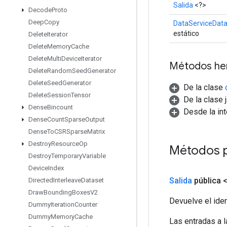
Salida
<?>
Decode
Proto
Deep
Copy
DataServiceData
estático
Delete
Iterator
Delete
Memory
Cache
Delete
Multi
Device
Iterator
Métodos he
Delete
Random
Seed
Generator
Delete
Seed
Generator
De la clase
Delete
Session
Tensor
De la clase 
Dense
Bincount
Desde la in
Dense
Count
Sparse
Output
Dense
To
CSRSparse
Matrix
Destroy
Resource
Op
Métodos p
Destroy
Temporary
Variable
Device
Index
Salida
pública 
Directed
Interleave
Dataset
Draw
Bounding
Boxes
V2
Devuelve el iden
Dummy
Iteration
Counter
Dummy
Memory
Cache
Las entradas a 