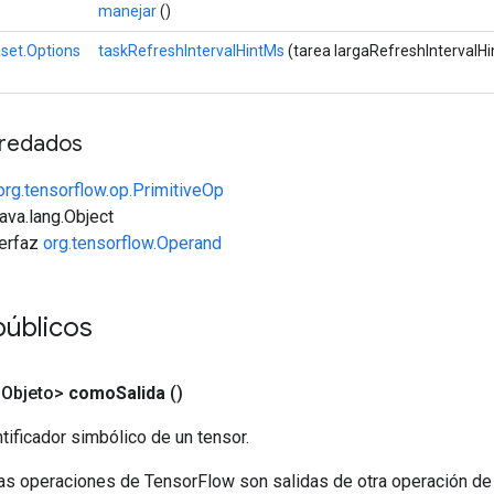
manejar
()
set.Options
taskRefreshIntervalHintMs
(tarea largaRefreshIntervalH
redados
org.tensorflow.op.PrimitiveOp
java.lang.Object
terfaz
org.tensorflow.Operand
úblicos
<Objeto>
como
Salida
()
tificador simbólico de un tensor.
las operaciones de TensorFlow son salidas de otra operación de