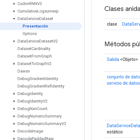
Cudnn
RNNV3
Clases anid
Cumulative
Logsumexp
Data
Service
Dataset
clase
DataServ
Presentación
Options
Data
Service
Dataset
V2
Métodos púb
Dataset
Cardinality
Dataset
From
Graph
Salida
<Objeto>
Dataset
To
Graph
V2
Dawsn
conjunto de dato
Debug
Gradient
Identity
servicio de datos
Debug
Gradient
Ref
Identity
Debug
Identity
Debug
Identity
V2
Debug
Nan
Count
Debug
Numeric
Summary
Debug
Numeric
Summary
V2
DataServiceData
Decode
Image
estático
Decode
Padded
Raw