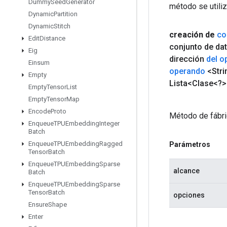
Dummy
Seed
Generator
método se utiliz
Dynamic
Partition
Dynamic
Stitch
creación de
co
Edit
Distance
conjunto de da
Eig
dirección
del o
Einsum
operando
<Stri
Empty
Lista<Clase<?>>
Empty
Tensor
List
Empty
Tensor
Map
Encode
Proto
Método de fábri
Enqueue
TPUEmbedding
Integer
Batch
Enqueue
TPUEmbedding
Ragged
Parámetros
Tensor
Batch
Enqueue
TPUEmbedding
Sparse
alcance
Batch
Enqueue
TPUEmbedding
Sparse
Tensor
Batch
opciones
Ensure
Shape
Enter