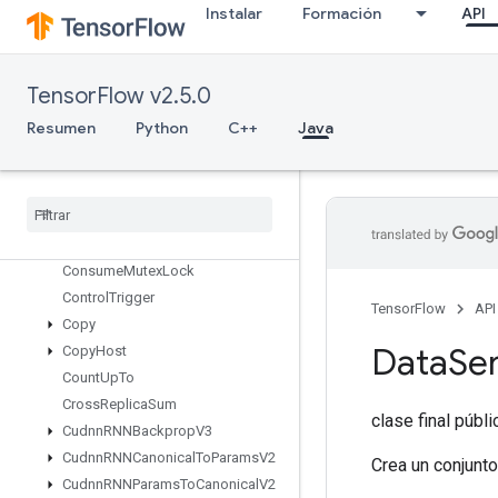
CollectiveGatherV2
Instalar
Formación
API
CollectivePermute
CollectiveReduceV2
CombinedNonMaxSuppression
TensorFlow v2.5.0
Compress
Element
Resumen
Python
C++
Java
Compute
Batch
Size
Concat
Configure
Distributed
TPU
Configure
TPUEmbedding
Constant
Consume
Mutex
Lock
Control
Trigger
TensorFlow
API
Copy
Data
Ser
Copy
Host
Count
Up
To
Cross
Replica
Sum
clase final públ
Cudnn
RNNBackprop
V3
Cudnn
RNNCanonical
To
Params
V2
Crea un conjunto
Cudnn
RNNParams
To
Canonical
V2