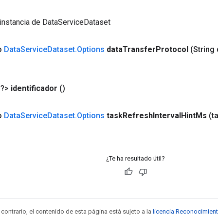
instancia de DataServiceDataset
co
Data
Service
Dataset
.
Options
data
Transfer
Protocol
(String
<?>
identificador
()
co
Data
Service
Dataset
.
Options
task
Refresh
Interval
Hint
Ms
(t
¿Te ha resultado útil?
contrario, el contenido de esta página está sujeto a la
licencia Reconocimien