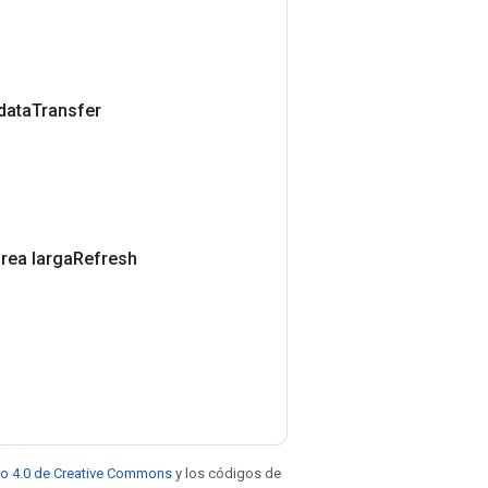
 data
Transfer
area larga
Refresh
to 4.0 de Creative Commons
y los códigos de