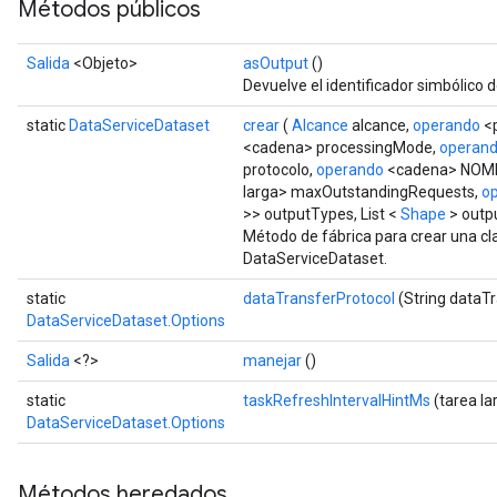
Métodos públicos
Salida
<Objeto>
asOutput
()
Devuelve el identificador simbólico d
static
DataServiceDataset
crear
(
Alcance
alcance,
operando
<p
<cadena> processingMode,
operan
protocolo,
operando
<cadena> NOM
larga> maxOutstandingRequests,
o
>> outputTypes, List <
Shape
> outp
Método de fábrica para crear una c
DataServiceDataset.
static
dataTransferProtocol
(String dataT
DataServiceDataset.Options
Salida
<?>
manejar
()
static
taskRefreshIntervalHintMs
(tarea la
DataServiceDataset.Options
Métodos heredados