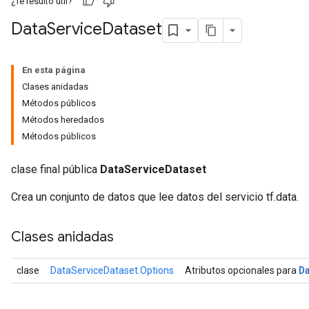
¿Te resultó útil?
Data
Service
Dataset
En esta página
Clases anidadas
Métodos públicos
Métodos heredados
Métodos públicos
clase final pública
DataServiceDataset
Crea un conjunto de datos que lee datos del servicio tf.data.
Clases anidadas
D
clase
DataServiceDataset.Options
Atributos opcionales para