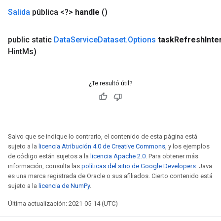
Salida
pública <?>
handle
()
public static
Data
Service
Dataset
.
Options
task
Refresh
Inte
Hint
Ms)
¿Te resultó útil?
Salvo que se indique lo contrario, el contenido de esta página está
sujeto a la
licencia Atribución 4.0 de Creative Commons
, y los ejemplos
de código están sujetos a la
licencia Apache 2.0
. Para obtener más
información, consulta las
políticas del sitio de Google Developers
. Java
es una marca registrada de Oracle o sus afiliados. Cierto contenido está
sujeto a la
licencia de NumPy
.
Última actualización: 2021-05-14 (UTC)