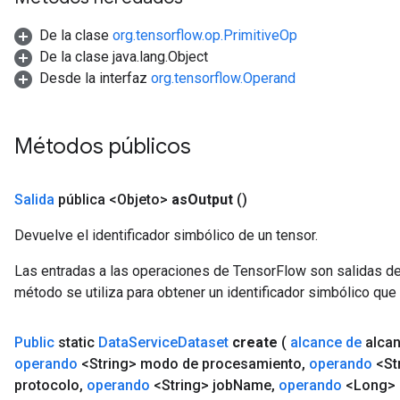
De la clase
org.tensorflow.op.PrimitiveOp
De la clase java.lang.Object
Desde la interfaz
org.tensorflow.Operand
Métodos públicos
Batch
Salida
pública <Objeto>
as
Output
()
atch
Devuelve el identificador simbólico de un tensor.
Las entradas a las operaciones de TensorFlow son salidas de
método se utiliza para obtener un identificador simbólico que 
Public
static
Data
Service
Dataset
create
(
alcance de
alca
operando
<String> modo de procesamiento
,
operando
<Str
protocolo
,
operando
<String> job
Name
,
operando
<Long>