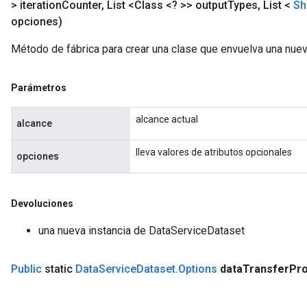
> iteration
Counter
,
List <Class <? >> output
Types
,
List <
Sh
opciones)
Método de fábrica para crear una clase que envuelva una nue
Parámetros
alcance actual
alcance
lleva valores de atributos opcionales
opciones
Devoluciones
una nueva instancia de DataServiceDataset
Public
static
Data
Service
Dataset
.
Options
data
Transfer
Pro