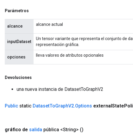
Parámetros
alcance actual
alcance
Un tensor variante que representa el conjunto de da
inputDataset
representación gráfica.
lleva valores de atributos opcionales
opciones
Devoluciones
una nueva instancia de DatasetToGraphV2
Public
static
Dataset
To
Graph
V2
.
Options
external
State
Pol
gráfico de
salida
pública <String>
()