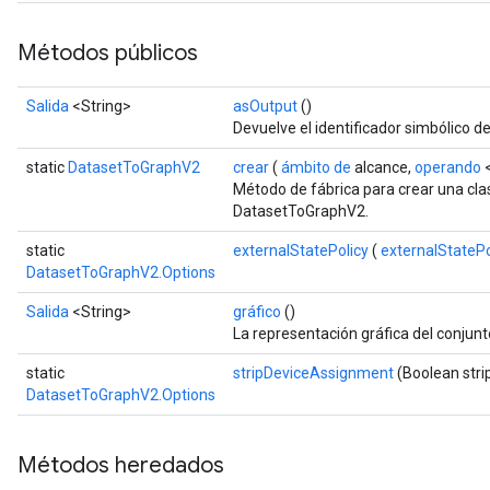
Métodos públicos
Salida
<String>
asOutput
()
Devuelve el identificador simbólico de
static
DatasetToGraphV2
crear
(
ámbito de
alcance,
operando
<
Método de fábrica para crear una cl
DatasetToGraphV2.
static
externalStatePolicy
(
externalStatePo
DatasetToGraphV2.Options
Salida
<String>
gráfico
()
La representación gráfica del conjun
static
stripDeviceAssignment
(Boolean str
DatasetToGraphV2.Options
Métodos heredados