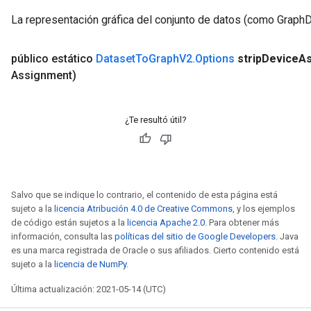
La representación gráfica del conjunto de datos (como GraphD
público estático
Dataset
To
Graph
V2
.
Options
strip
Device
A
Assignment)
¿Te resultó útil?
Salvo que se indique lo contrario, el contenido de esta página está
sujeto a la
licencia Atribución 4.0 de Creative Commons
, y los ejemplos
de código están sujetos a la
licencia Apache 2.0
. Para obtener más
información, consulta las
políticas del sitio de Google Developers
. Java
es una marca registrada de Oracle o sus afiliados. Cierto contenido está
sujeto a la
licencia de NumPy
.
Última actualización: 2021-05-14 (UTC)