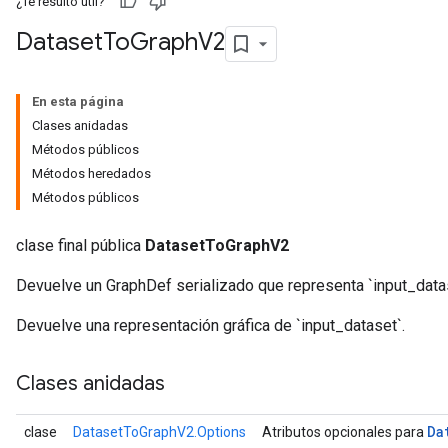
¿Te resultó útil?
Dataset
To
Graph
V2
En esta página
Clases anidadas
Métodos públicos
Métodos heredados
Métodos públicos
clase final pública
DatasetToGraphV2
Devuelve un GraphDef serializado que representa `input_data
Devuelve una representación gráfica de `input_dataset`.
Clases anidadas
Da
clase
DatasetToGraphV2.Options
Atributos opcionales para