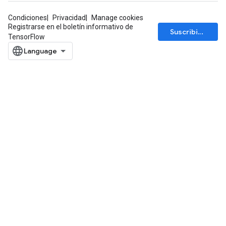
Condiciones
Privacidad
Manage cookies
Registrarse en el boletín informativo de
Suscribirse
TensorFlow
sGradAccumDebug
rs
ersGradAccumDebug