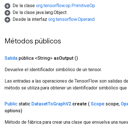
De la clase
org.tensorflow.op.PrimitiveOp
De la clase java.lang.Object
Desde la interfaz
org.tensorflow.Operand
Batch
atch
Métodos públicos
Salida
pública <String>
as
Output
()
Devuelve el identificador simbólico de un tensor.
Las entradas a las operaciones de TensorFlow son salidas de
método se utiliza para obtener un identificador simbólico que 
Public
static
Dataset
To
Graph
V2
create
(
Scope
scope
,
Op
options)
Método de fábrica para crear una clase que envuelva una nu