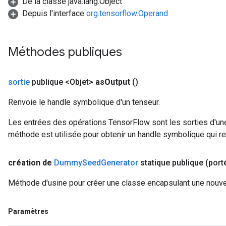
De la classe java.lang.Object
Depuis l'interface
org.tensorflow.Operand
Méthodes publiques
sortie
publique <Objet>
as
Output
()
Renvoie le handle symbolique d'un tenseur.
Les entrées des opérations TensorFlow sont les sorties d'une
méthode est utilisée pour obtenir un handle symbolique qui rep
création de
Dummy
Seed
Generator
statique publique
(por
Méthode d'usine pour créer une classe encapsulant une nou
Paramètres