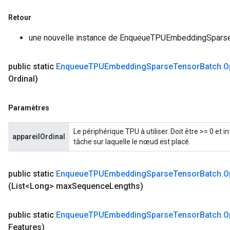
rParameters
Retour
torParametersGradAccumDebug
Parameters
une nouvelle instance de EnqueueTPUEmbeddingSpars
ters
tersGradAccumDebug
public static
Enqueue
TPUEmbedding
Sparse
Tensor
Batch
.
O
arameters
Ordinal)
ParametersGradAccumDebug
meters
Paramètres
ametersGradAccumDebug
rs
Le périphérique TPU à utiliser. Doit être >= 0 et
ersGradAccumDebug
appareilOrdinal
tâche sur laquelle le nœud est placé.
tDescentParameters
ntDescentParametersGradAccumDebug
public static
Enqueue
TPUEmbedding
Sparse
Tensor
Batch
.
O
(List<Long> max
Sequence
Lengths)
public static
Enqueue
TPUEmbedding
Sparse
Tensor
Batch
.
O
Features)