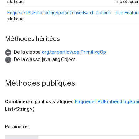
statique
maxSequen
EnqueueTPUEmbeddingSparseTensorBatch.Options
numFeatur
statique
Méthodes héritées
De la classe
org.tensorflow.op.PrimitiveOp
De la classe java.lang.Object
Méthodes publiques
Combineurs
publics statiques
Enqueue
TPUEmbedding
Spa
List<String>)
Paramètres