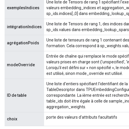
Une liste de Tensors de rang 1 spécifiant l'e
exemplesIndices
valeurs embedding_indices et aggregation_w
sp_ids.indices[:,0] dans embedding_lookup_s
Une liste de Tensors de rang 1, des indices da
intégrationIndices
sp_ids.values ​​dans embedding_lookup_spars
Une liste de tenseurs de rang 1 contenant de
agrégationPoids
formation. Cela correspond à sp_weights.val
Entrée de chaîne qui remplace le mode spéci
valeurs prises en charge sont {'unspecified', '
modeOverride
Lorsqu'il est défini sur « non spécifié », le
est utilisé, sinon mode_override est utilisé.
sGradAccumDebug
Une liste d'entiers spécifiant l'identifiant de l
rs
TableDescriptor dans TPUEmbeddingConfigura
ersGradAccumDebug
ID de table
correspondante. La ième entrée est recherchée à 
table_ids doit être égale à celle de sample_i
rs
aggregation_weights.
ersGradAccumDebug
Parameters
porte des valeurs d'attributs facultatifs
choix
GradAccumDebug