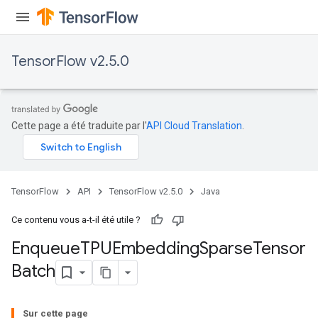
TensorFlow v2.5.0
Cette page a été traduite par l'
API Cloud Translation
.
TensorFlow
API
TensorFlow v2.5.0
Java
Ce contenu vous a-t-il été utile ?
Enqueue
TPUEmbedding
Sparse
Tensor
Batch
Batch
atch
Sur cette page