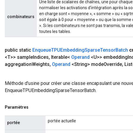
Une liste de scalaires de chaînes, une pour chaque
normaliser les activations d'intégration après la
en charge sont « moyenne », « somme » ou « sqrtn »
combinateurs
soit égale à 0 pour « moyenne » ou que la somme de
». Si les combinateurs ne sont pas transmis, la val
toutes les tables.
public static
Enqueue
TPUEmbedding
Sparse
Tensor
Batch
c
<T>> sample
Indices
,
Iterable<
Operand
<U>> embedding
In
aggregation
Weights
,
Operand
<String> mode
Override
,
List
Méthode d'usine pour créer une classe encapsulant une nouve
EnqueueTPUEmbeddingSparseTensorBatch.
Paramètres
portée actuelle
portée