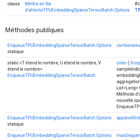
classe
Mettre en file
At
T
d'attenteTPUEmbeddingSparseTensorBatch.Options
Méthodes publiques
EnqueueTPUEmbeddingSparseTensorBatch.Options
combinateu
statique
static <T étend le nombre, U étend le nombre, V
créer
(
Sco
étend le nombre>
sampleIndic
EnqueueTPUEmbeddingSparseTensorBatch
embeddingIn
aggregatio
List<Long> 
Méthode d'u
nouvelle op
EnqueueTP
EnqueueTPUEmbeddingSparseTensorBatch.Options
appareilOrd
statique
EnqueueTPUEmbeddingSparseTensorBatch.Options
maxSequen