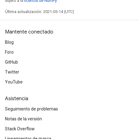
sujeto a la
licencia de NumPy
.
tersGradAccumDebug
Última actualización: 2021-05-14 (UTC)
arameters
ParametersGradAccumDebug
meters
Mantente conectado
ametersGradAccumDebug
Blog
rs
ersGradAccumDebug
Foro
tDescentParameters
GitHub
ntDescentParametersGradAccumDebug
Twitter
YouTube
Asistencia
Seguimiento de problemas
Notas de la versión
Stack Overflow
Lineamientos de marca