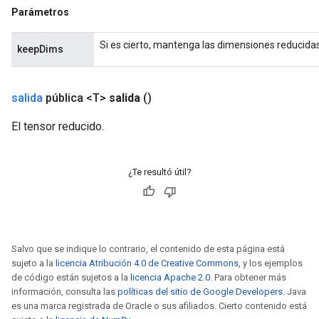
Parámetros
Si es cierto, mantenga las dimensiones reducidas
keepDims
salida
pública <T>
salida
()
El tensor reducido.
sGradAccumDebug
rs
ersGradAccumDebug
¿Te resultó útil?
rs
ersGradAccumDebug
Parameters
Salvo que se indique lo contrario, el contenido de esta página está
GradAccumDebug
sujeto a la
licencia Atribución 4.0 de Creative Commons
, y los ejemplos
rParameters
de código están sujetos a la
licencia Apache 2.0
. Para obtener más
torParametersGradAccumDebug
información, consulta las
políticas del sitio de Google Developers
. Java
Parameters
es una marca registrada de Oracle o sus afiliados. Cierto contenido está
ters