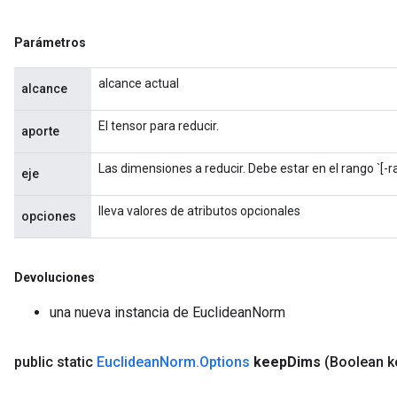
Parámetros
alcance actual
alcance
El tensor para reducir.
aporte
Las dimensiones a reducir. Debe estar en el rango `[-r
eje
lleva valores de atributos opcionales
opciones
Devoluciones
una nueva instancia de EuclideanNorm
public static
Euclidean
Norm
.
Options
keep
Dims
(Boolean k