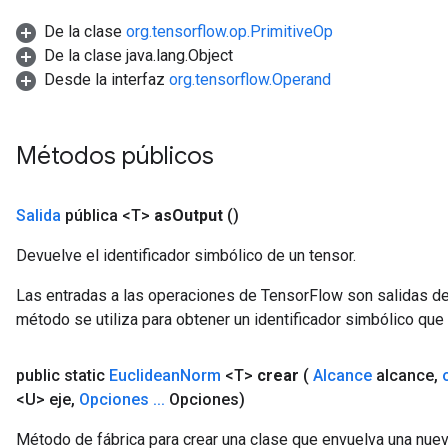
De la clase
org.tensorflow.op.PrimitiveOp
De la clase java.lang.Object
Desde la interfaz
org.tensorflow.Operand
Métodos públicos
Salida
pública <T>
as
Output
()
Devuelve el identificador simbólico de un tensor.
Las entradas a las operaciones de TensorFlow son salidas de
método se utiliza para obtener un identificador simbólico que 
public static
Euclidean
Norm
<T>
crear
(
Alcance
alcance
,
<U> eje
,
Opciones
.
.
.
Opciones)
Método de fábrica para crear una clase que envuelva una nue