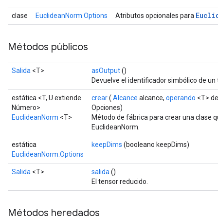
Eucli
clase
EuclideanNorm.Options
Atributos opcionales para
Métodos públicos
Salida
<T>
asOutput
()
Devuelve el identificador simbólico de un 
estática <T, U extiende
crear
(
Alcance
alcance,
operando
<T> de
Número>
Opciones)
EuclideanNorm
<T>
Método de fábrica para crear una clase 
EuclideanNorm.
estática
keepDims
(booleano keepDims)
EuclideanNorm.Options
Salida
<T>
salida
()
El tensor reducido.
Métodos heredados