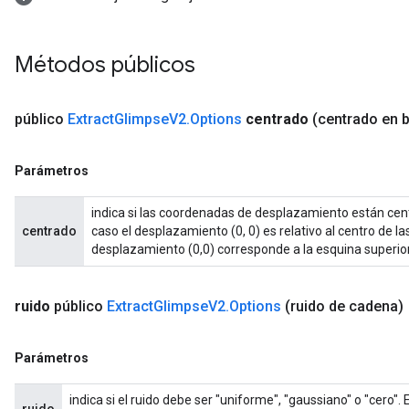
Métodos públicos
público
Extract
Glimpse
V2
.
Options
centrado
(centrado en 
Parámetros
indica si las coordenadas de desplazamiento están cen
centrado
caso el desplazamiento (0, 0) es relativo al centro de la
desplazamiento (0,0) corresponde a la esquina superio
ruido
público
Extract
Glimpse
V2
.
Options
(ruido de cadena)
Parámetros
indica si el ruido debe ser "uniforme", "gaussiano" o "cero".