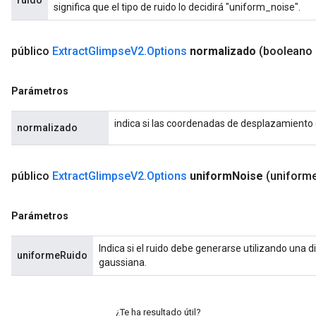
ruido
significa que el tipo de ruido lo decidirá "uniform_noise".
público
Extract
Glimpse
V2
.
Options
normalizado
(booleano
Parámetros
indica si las coordenadas de desplazamiento
normalizado
público
Extract
Glimpse
V2
.
Options
uniform
Noise
(uniform
Parámetros
Indica si el ruido debe generarse utilizando una d
sGradAccumDebug
uniformeRuido
gaussiana.
rs
ersGradAccumDebug
rs
¿Te ha resultado útil?