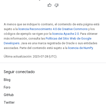
ersGradAccumDebug
Parameters
GradAccumDebug
A menos que se indique lo contrario, el contenido de esta página está
rParameters
sujeto a la
licencia Reconocimiento 4.0 de Creative Commons
y los
torParametersGradAccumDebug
códigos de ejemplo se rigen por la
licencia Apache 2.0
. Para obtener
Parameters
más información, consulta las
Políticas del Sitio Web de Google
ters
Developers
. Java es una marca registrada de Oracle o sus entidades
tersGradAccumDebug
asociadas. Parte del contenido está sujeto a la
licencia de NumPy
.
arameters
Última actualización: 2025-07-28 (UTC).
ParametersGradAccumDebug
meters
ametersGradAccumDebug
Seguir conectado
rs
Blog
ersGradAccumDebug
tDescentParameters
Foro
ntDescentParametersGradAccumDebug
GitHub
Twitter