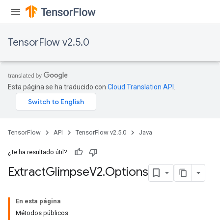
TensorFlow v2.5.0
Esta página se ha traducido con
Cloud Translation API
.
TensorFlow
API
TensorFlow v2.5.0
Java
¿Te ha resultado útil?
Extract
Glimpse
V2
.
Options
En esta página
Métodos públicos