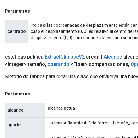
Parámetros
indica si las coordenadas de desplazamiento están cen
centrado
caso el desplazamiento (0, 0) es relativo al centro de la
desplazamiento (0,0) corresponde a la esquina superio
estáticas pública
Extract
Glimpse
V2
crean
(
Alcance
alcan
<Integer> tamaño
,
operando
<Float> compensaciones
,
Op
Método de fábrica para crear una clase que envuelva una nue
Parámetros
alcance actual
alcance
Un tensor flotante 4-D de forma '[tamaño_lote, 
aporte
Un tensor 1-D de 2 elementos que contiene el t