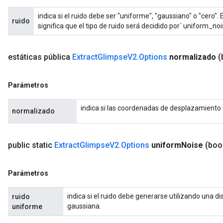
indica si el ruido debe ser "uniforme", "gaussiano" o "cero".
ruido
significa que el tipo de ruido será decidido por` uniform_noi
estáticas pública
Extract
Glimpse
V2
.
Options
normalizado
(
Parámetros
indica si las coordenadas de desplazamiento
normalizado
public static
Extract
Glimpse
V2
.
Options
uniform
Noise
(boo
Parámetros
indica si el ruido debe generarse utilizando una di
ruido
gaussiana.
uniforme