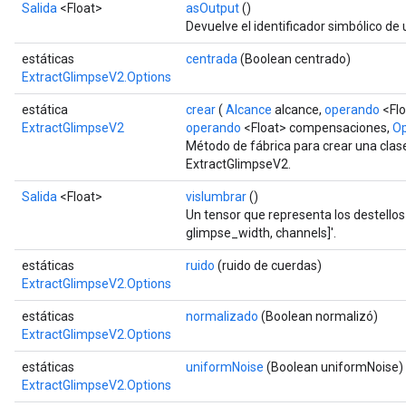
Salida
<Float>
asOutput
()
Devuelve el identificador simbólico de 
estáticas
centrada
(Boolean centrado)
ExtractGlimpseV2.Options
estática
crear
(
Alcance
alcance,
operando
<Flo
ExtractGlimpseV2
operando
<Float> compensaciones,
Op
Método de fábrica para crear una cla
ExtractGlimpseV2.
Salida
<Float>
vislumbrar
()
Un tensor que representa los destellos
glimpse_width, channels]'.
estáticas
ruido
(ruido de cuerdas)
ExtractGlimpseV2.Options
estáticas
normalizado
(Boolean normalizó)
ExtractGlimpseV2.Options
sGradAccumDebug
estáticas
uniformNoise
(Boolean uniformNoise)
rs
ExtractGlimpseV2.Options
ersGradAccumDebug