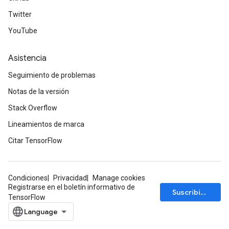
Twitter
YouTube
Asistencia
Seguimiento de problemas
Notas de la versión
ize
Stack Overflow
Lineamientos de marca
Citar TensorFlow
Requantize
ize
Condiciones
Privacidad
Manage cookies
AndReluAndRequantize
Registrarse en el boletín informativo de
Suscribirse
u
TensorFlow
uAndRequantize