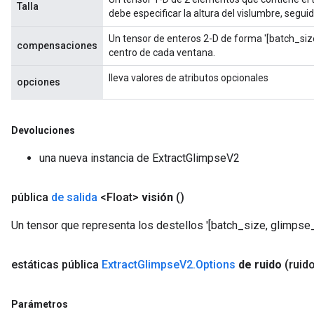
Talla
debe especificar la altura del vislumbre, segui
Un tensor de enteros 2-D de forma '[batch_size,
compensaciones
centro de cada ventana.
lleva valores de atributos opcionales
opciones
Devoluciones
una nueva instancia de ExtractGlimpseV2
pública
de salida
<Float>
visión
()
Un tensor que representa los destellos '[batch_size, glimpse_
estáticas pública
Extract
Glimpse
V2
.
Options
de ruido
(ruid
Parámetros