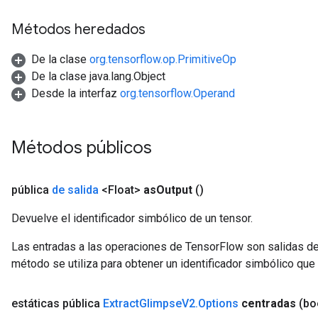
rs
ersGradAccumDebug
Métodos heredados
Parameters
De la clase
org.tensorflow.op.PrimitiveOp
GradAccumDebug
De la clase java.lang.Object
rParameters
Desde la interfaz
org.tensorflow.Operand
torParametersGradAccumDebug
Parameters
ters
Métodos públicos
tersGradAccumDebug
arameters
pública
de salida
<Float>
as
Output
()
ParametersGradAccumDebug
meters
Devuelve el identificador simbólico de un tensor.
ametersGradAccumDebug
rs
Las entradas a las operaciones de TensorFlow son salidas de
ersGradAccumDebug
método se utiliza para obtener un identificador simbólico que 
tDescentParameters
ntDescentParametersGradAccumDebug
estáticas pública
Extract
Glimpse
V2
.
Options
centradas
(bo