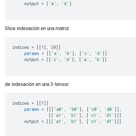
     output 
=
[
'a'
,
'd'
]
sGradAccumDebug
Slice indexación en una matriz:
rs
ersGradAccumDebug
rs
indices 
=
[[
1
],
[
0
]]
ersGradAccumDebug
params
=
[[
'a'
,
'b'
],
[
'c'
,
'd'
]]
Parameters
     output 
=
[[
'c'
,
'd'
],
[
'a'
,
'b'
]]
GradAccumDebug
rParameters
de indexación en una 3-tensor:
torParametersGradAccumDebug
Parameters
ters
indices 
=
[[
1
]]
params
=
[[[
'a0'
,
'b0'
],
[
'c0'
,
'd0'
]],
tersGradAccumDebug
[[
'a1'
,
'b1'
],
[
'c1'
,
'd1'
]]]
arameters
     output 
=
[[[
'a1'
,
'b1'
],
[
'c1'
,
'd1'
]]]
ParametersGradAccumDebug
meters