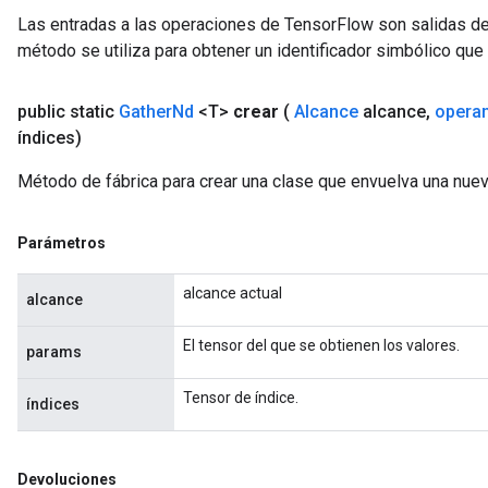
Las entradas a las operaciones de TensorFlow son salidas de
método se utiliza para obtener un identificador simbólico que 
public static
Gather
Nd
<T>
crear
(
Alcance
alcance
,
opera
índices)
Método de fábrica para crear una clase que envuelva una nue
Parámetros
alcance actual
alcance
El tensor del que se obtienen los valores.
params
ize
Tensor de índice.
índices
Devoluciones
Requantize