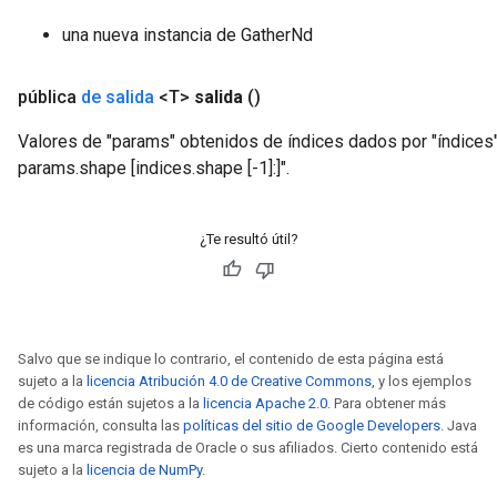
ize
una nueva instancia de GatherNd
AndReluAndRequantize
u
pública
de salida
<T>
salida
()
uAndRequantize
Valores de "params" obtenidos de índices dados por "índices", 
params.shape [indices.shape [-1]:]".
AndRelu
AndReluAndRequantize
¿Te resultó útil?
ize
Requantize
ize
Salvo que se indique lo contrario, el contenido de esta página está
sujeto a la
licencia Atribución 4.0 de Creative Commons
, y los ejemplos
de código están sujetos a la
licencia Apache 2.0
. Para obtener más
información, consulta las
políticas del sitio de Google Developers
. Java
es una marca registrada de Oracle o sus afiliados. Cierto contenido está
sujeto a la
licencia de NumPy
.