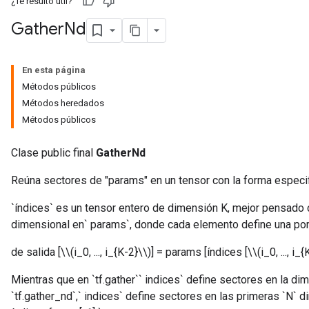
¿Te resultó útil?
Gather
Nd
En esta página
Métodos públicos
Métodos heredados
Métodos públicos
Clase public final
GatherNd
Reúna sectores de "params" en un tensor con la forma especif
`índices` es un tensor entero de dimensión K, mejor pensado 
dimensional en` params`, donde cada elemento define una por
de salida [\\(i_0, ..., i_{K-2}\\)] = params [índices [\\(i_0, ..., i_{
Mientras que en `tf.gather`` indices` define sectores en la di
`tf.gather_nd`,` indices` define sectores en las primeras `N`