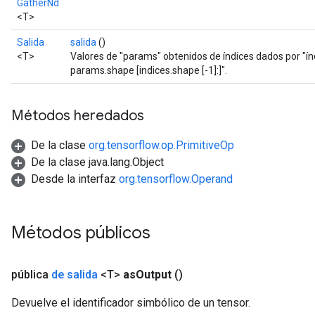
GatherNd
<T>
Salida
salida
()
<T>
Valores de "params" obtenidos de índices dados por "índi
params.shape [indices.shape [-1]:]".
Métodos heredados
De la clase
org.tensorflow.op.PrimitiveOp
De la clase java.lang.Object
Desde la interfaz
org.tensorflow.Operand
Métodos públicos
pública
de salida
<T>
as
Output
()
Devuelve el identificador simbólico de un tensor.