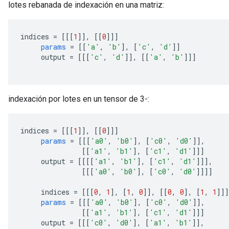
lotes rebanada de indexación en una matriz:
indices 
=
[[[
1
]],
[[
0
]]]
params
=
[[
'a'
,
'b'
],
[
'c'
,
'd'
]]
     output 
=
[[[
'c'
,
'd'
]],
[[
'a'
,
'b'
]]]
indexación por lotes en un tensor de 3-:
indices 
=
[[[
1
]],
[[
0
]]]
params
=
[[[
'a0'
,
'b0'
],
[
'c0'
,
'd0'
]],
[[
'a1'
,
'b1'
],
[
'c1'
,
'd1'
]]]
     output 
=
[[[[
'a1'
,
'b1'
],
[
'c1'
,
'd1'
]]],
[[[
'a0'
,
'b0'
],
[
'c0'
,
'd0'
]]]]
     indices 
=
[[[
0
,
1
],
[
1
,
0
]],
[[
0
,
0
],
[
1
,
1
]]]
params
=
[[[
'a0'
,
'b0'
],
[
'c0'
,
'd0'
]],
[[
'a1'
,
'b1'
],
[
'c1'
,
'd1'
]]]
     output 
=
[[[
'c0'
,
'd0'
],
[
'a1'
,
'b1'
]],