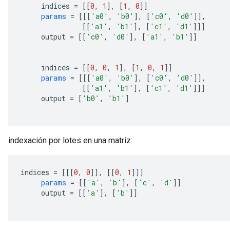
ametersGradAccumDebug
     indices 
=
[[
0
,
1
],
[
1
,
0
]]
params
=
[[[
'a0'
,
'b0'
],
[
'c0'
,
'd0'
]],
rs
[[
'a1'
,
'b1'
],
[
'c1'
,
'd1'
]]]
ersGradAccumDebug
     output 
=
[[
'c0'
,
'd0'
],
[
'a1'
,
'b1'
]]
tDescentParameters
ntDescentParametersGradAccumDebug
     indices 
=
[[
0
,
0
,
1
],
[
1
,
0
,
1
]]
params
=
[[[
'a0'
,
'b0'
],
[
'c0'
,
'd0'
]],
[[
'a1'
,
'b1'
],
[
'c1'
,
'd1'
]]]
     output 
=
[
'b0'
,
'b1'
]
indexación por lotes en una matriz:
indices 
=
[[[
0
,
0
]],
[[
0
,
1
]]]
params
=
[[
'a'
,
'b'
],
[
'c'
,
'd'
]]
     output 
=
[[
'a'
],
[
'b'
]]