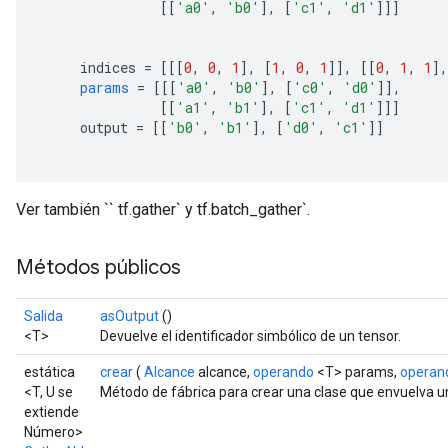
[[
'a0'
,
'b0'
],
[
'c1'
,
'd1'
]]]
     indices 
=
[[[
0
,
0
,
1
],
[
1
,
0
,
1
]],
[[
0
,
1
,
1
],
params
=
[[[
'a0'
,
'b0'
],
[
'c0'
,
'd0'
]],
[[
'a1'
,
'b1'
],
[
'c1'
,
'd1'
]]]
     output 
=
[[
'b0'
,
'b1'
],
[
'd0'
,
'c1'
]]
Ver también `` tf.gather` y tf.batch_gather`.
Métodos públicos
Salida
asOutput
()
<T>
Devuelve el identificador simbólico de un tensor.
estática
crear
(
Alcance
alcance,
operando
<T> params,
operan
<T, U se
Método de fábrica para crear una clase que envuelva 
extiende
Número>