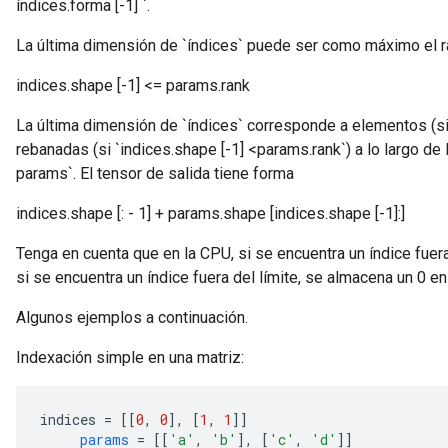
índices.forma [-1] `.
La última dimensión de `índices` puede ser como máximo el r
indices.shape [-1] <= params.rank
La última dimensión de `índices` corresponde a elementos (si`
rebanadas (si `indices.shape [-1] <params.rank`) a lo largo de 
params`. El tensor de salida tiene forma
indices.shape [: - 1] + params.shape [indices.shape [-1]:]
Tenga en cuenta que en la CPU, si se encuentra un índice fuera
si se encuentra un índice fuera del límite, se almacena un 0 en
Algunos ejemplos a continuación.
Indexación simple en una matriz:
indices 
=
[[
0
,
0
],
[
1
,
1
]]
params
=
[[
'a'
,
'b'
],
[
'c'
,
'd'
]]