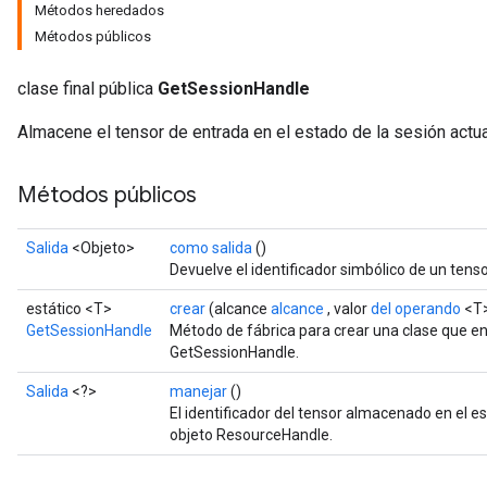
Métodos heredados
Métodos públicos
clase final pública
GetSessionHandle
Almacene el tensor de entrada en el estado de la sesión actua
Métodos públicos
Salida
<Objeto>
como salida
()
Devuelve el identificador simbólico de un tenso
estático <T>
crear
(alcance
alcance
, valor
del operando
<T
GetSessionHandle
Método de fábrica para crear una clase que e
GetSessionHandle.
Salida
<?>
manejar
()
El identificador del tensor almacenado en el 
objeto ResourceHandle.