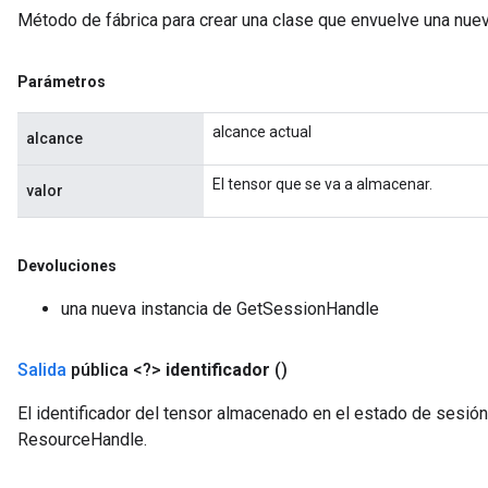
Método de fábrica para crear una clase que envuelve una nu
rs
ersGradAccumDebug
rs
Parámetros
ersGradAccumDebug
Parameters
alcance actual
alcance
GradAccumDebug
El tensor que se va a almacenar.
valor
rParameters
torParametersGradAccumDebug
Parameters
Devoluciones
ters
una nueva instancia de GetSessionHandle
tersGradAccumDebug
arameters
ParametersGradAccumDebug
Salida
pública <?>
identificador
()
meters
El identificador del tensor almacenado en el estado de sesió
ametersGradAccumDebug
ResourceHandle.
rs
ersGradAccumDebug