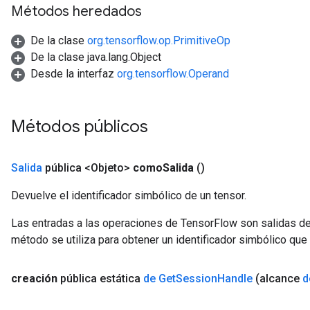
Métodos heredados
De la clase
org.tensorflow.op.PrimitiveOp
De la clase java.lang.Object
Desde la interfaz
org.tensorflow.Operand
Métodos públicos
Salida
pública <Objeto>
como
Salida
()
Devuelve el identificador simbólico de un tensor.
Las entradas a las operaciones de TensorFlow son salidas de
método se utiliza para obtener un identificador simbólico que 
creación
pública estática
de Get
Session
Handle
(alcance
d
sGradAccumDebug