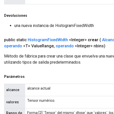
Devoluciones
una nueva instancia de HistogramFixedWidth
public static
Histogram
Fixed
Width
<Integer>
crear
(
Alcan
operando
<T> Value
Range
,
operando
<Integer> nbins)
Método de fábrica para crear una clase que envuelva una nu
utilizando tipos de salida predeterminados.
Parámetros
alcance actual
alcance
Tensor numérico.
valores
Forma [2] `Tensor` del mismo` dtype` que `valores`. lo
Rango de