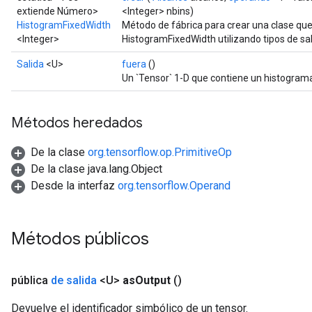
extiende Número>
<Integer> nbins)
HistogramFixedWidth
Método de fábrica para crear una clase qu
GradAccumDebug
<Integer>
HistogramFixedWidth utilizando tipos de sa
rParameters
Salida
<U>
fuera
()
torParametersGradAccumDebug
Un `Tensor` 1-D que contiene un histograma
Parameters
ters
tersGradAccumDebug
Métodos heredados
arameters
ParametersGradAccumDebug
De la clase
org.tensorflow.op.PrimitiveOp
meters
De la clase java.lang.Object
ametersGradAccumDebug
Desde la interfaz
org.tensorflow.Operand
rs
ersGradAccumDebug
tDescentParameters
Métodos públicos
ntDescentParametersGradAccumDebug
pública
de salida
<U>
as
Output
()
Devuelve el identificador simbólico de un tensor.