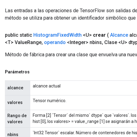
Las entradas a las operaciones de TensorFlow son salidas de
método se utiliza para obtener un identificador simbólico que 
public static
Histogram
Fixed
Width
<U>
crear
(
Alcance
alc
<T> Value
Range
,
operando
<Integer> nbins
,
Clase <U> dty
Método de fábrica para crear una clase que envuelva una nue
Parámetros
alcance actual
alcance
Tensor numérico.
valores
Forma [2] `Tensor` del mismo` dtype` que `valores`. lo
Rango de
hist [0], los valores> = value_range [1] se asignarán a hi
valores
`Int32 Tensor` escalar. Número de contenedores de hi
nbins