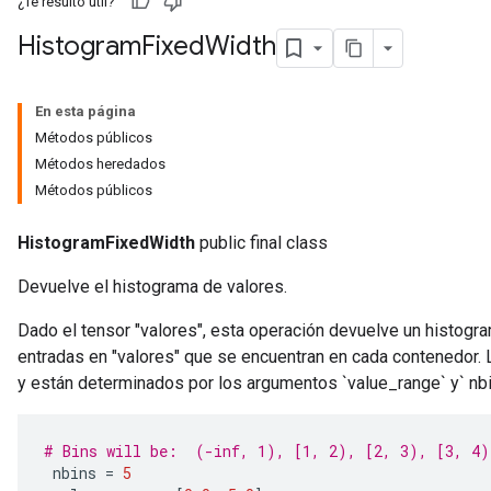
¿Te resultó útil?
Histogram
Fixed
Width
En esta página
Métodos públicos
Métodos heredados
Métodos públicos
HistogramFixedWidth
public final class
Devuelve el histograma de valores.
Dado el tensor "valores", esta operación devuelve un histogr
entradas en "valores" que se encuentran en cada contenedor.
y están determinados por los argumentos `value_range` y` nbi
# Bins will be:  (-inf, 1), [1, 2), [2, 3), [3, 4)
 nbins 
=
5