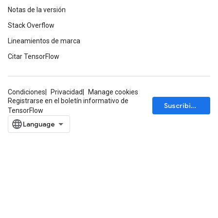
Notas de la versión
Stack Overflow
Lineamientos de marca
Citar TensorFlow
ize
Condiciones
Privacidad
Manage cookies
Registrarse en el boletín informativo de
Suscribirse
TensorFlow
Requantize
ize
AndReluAndRequantize
u
uAndRequantize
AndRelu
AndReluAndRequantize