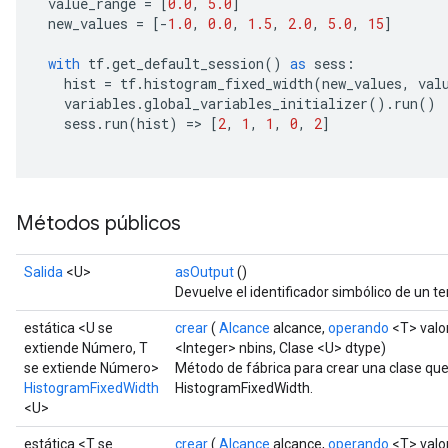
 value_range 
=
[
0.0
,
5.0
]
 new_values 
=
[-
1.0
,
0.0
,
1.5
,
2.0
,
5.0
,
15
]
with
 tf
.
get_default_session
()
as
 sess
:
   hist 
=
 tf
.
histogram_fixed_width
(
new_values
,
 val
   variables
.
global_variables_initializer
().
run
()
   sess
.
run
(
hist
)
=>
[
2
,
1
,
1
,
0
,
2
]
Métodos públicos
Salida
<U>
asOutput
()
Devuelve el identificador simbólico de un te
sGradAccumDebug
estática <U se
crear
(
Alcance
alcance,
operando
<T> valo
extiende Número, T
<Integer> nbins, Clase <U> dtype)
rs
se extiende Número>
Método de fábrica para crear una clase qu
ersGradAccumDebug
HistogramFixedWidth
HistogramFixedWidth.
rs
<U>
ersGradAccumDebug
estática <T se
crear
(
Alcance
alcance,
operando
<T> valo
Parameters