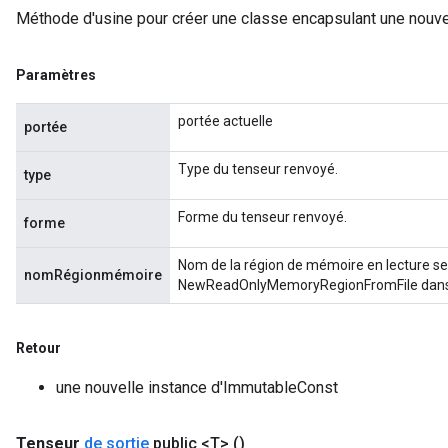
Méthode d'usine pour créer une classe encapsulant une nouve
tersGradAccumDebug
arameters
ParametersGradAccumDebug
Paramètres
meters
ametersGradAccumDebug
portée actuelle
portée
rs
ersGradAccumDebug
Type du tenseur renvoyé.
type
tDescentParameters
ntDescentParametersGradAccumDebug
Forme du tenseur renvoyé.
forme
Nom de la région de mémoire en lecture seul
nomRégionmémoire
NewReadOnlyMemoryRegionFromFile dans t
Retour
une nouvelle instance d'ImmutableConst
Tenseur
de sortie
public <T>
()