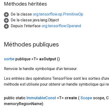
Méthodes héritées
De la classe
org.tensorflow.op.PrimitiveOp
De la classe java.lang.Object
Depuis l'interface
org.tensorflow.Operand
Méthodes publiques
sGradAccumDebug
rs
ersGradAccumDebug
sortie
publique <T>
as
Output
()
rs
ersGradAccumDebug
Renvoie le handle symbolique d'un tenseur.
Parameters
Les entrées des opérations TensorFlow sont les sorties d'une
méthode est utilisée pour obtenir un handle symbolique qui rep
GradAccumDebug
rParameters
torParametersGradAccumDebug
public static
Immutable
Const
<T>
create
(
Scope
scope
,
C
Parameters
memory
Region
Name)
ters