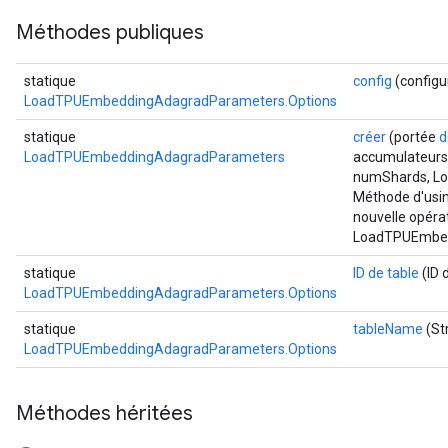
Méthodes publiques
statique
config
(configu
LoadTPUEmbeddingAdagradParameters.Options
statique
créer
(portée
d
LoadTPUEmbeddingAdagradParameters
accumulateur
numShards, Lo
Méthode d'usin
nouvelle opéra
LoadTPUEmbed
statique
ID de table
(ID 
LoadTPUEmbeddingAdagradParameters.Options
statique
tableName
(St
LoadTPUEmbeddingAdagradParameters.Options
Méthodes héritées