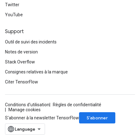
Twitter
YouTube
Support
Outil de suivi des incidents
Notes de version
Stack Overflow
ize
Consignes relatives à la marque
Citer TensorFlow
Requantize
Conditions d'utilisation
Règles de confidentialité
Manage cookies
ize
AndReluAndRequantize
S’abonner
S'abonner à la newsletter TensorFlow
u
uAndRequantize