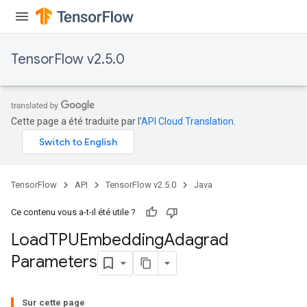
TensorFlow v2.5.0
Cette page a été traduite par l'
API Cloud Translation
.
TensorFlow
API
TensorFlow v2.5.0
Java
Ce contenu vous a-t-il été utile ?
Load
TPUEmbedding
Adagrad
sGradAccumDebug
Parameters
rs
ersGradAccumDebug
rs
Sur cette page