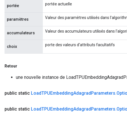
portée actuelle
portée
Valeur des paramètres utilisés dans l'algorit
paramètres
Valeur des accumulateurs utilisés dans l'algo
accumulateurs
porte des valeurs d'attributs facultatifs
choix
Retour
une nouvelle instance de LoadTPUEmbeddingAdagradP
public static
Load
TPUEmbedding
Adagrad
Parameters
.
Opti
public static
Load
TPUEmbedding
Adagrad
Parameters
.
Opti