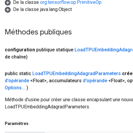
De la classe
org.tensorflow.op.PrimitiveOp
De la classe java.lang.Object
Méthodes publiques
configuration
publique statique
Load
TPUEmbedding
Adagr
de chaîne)
public static
Load
TPUEmbedding
Adagrad
Parameters
crée
d'opérande
<Float>
,
accumulateurs
d'opérande
<Float>
,
op
Options
.
.
.
)
Méthode d'usine pour créer une classe encapsulant une nouve
LoadTPUEmbeddingAdagradParameters.
Paramètres