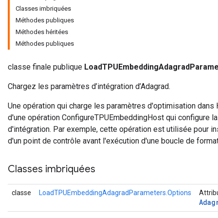
Classes imbriquées
Méthodes publiques
ersGradAccumDebug
Méthodes héritées
Parameters
Méthodes publiques
GradAccumDebug
classe finale publique
LoadTPUEmbeddingAdagradParame
rParameters
torParametersGradAccumDebug
Chargez les paramètres d’intégration d’Adagrad.
Parameters
ters
Une opération qui charge les paramètres d'optimisation dans H
tersGradAccumDebug
d'une opération ConfigureTPUEmbeddingHost qui configure la c
arameters
d'intégration. Par exemple, cette opération est utilisée pour in
ParametersGradAccumDebug
d'un point de contrôle avant l'exécution d'une boucle de format
meters
ametersGradAccumDebug
Classes imbriquées
rs
ersGradAccumDebug
classe
LoadTPUEmbeddingAdagradParameters.Options
Attrib
tDescentParameters
Adag
ntDescentParametersGradAccumDebug