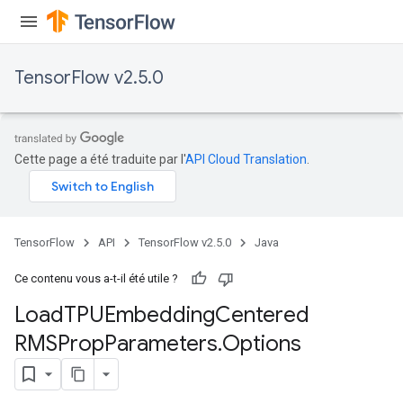
TensorFlow v2.5.0
Cette page a été traduite par l'
API Cloud Translation
.
TensorFlow
API
TensorFlow v2.5.0
Java
sGradAccumDebug
rs
Ce contenu vous a-t-il été utile ?
ersGradAccumDebug
Load
TPUEmbedding
Centered
rs
RMSProp
Parameters
.
Options
ersGradAccumDebug
Parameters