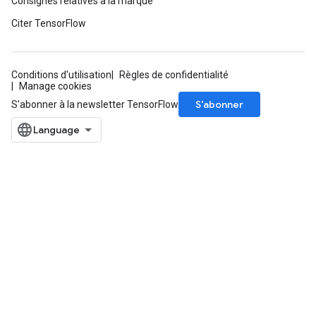
Consignes relatives à la marque
Citer TensorFlow
Conditions d'utilisation
Règles de confidentialité
Manage cookies
ize
S’abonner
S'abonner à la newsletter TensorFlow
Requantize
ize
AndReluAndRequantize
u
uAndRequantize
AndRelu
AndReluAndRequantize