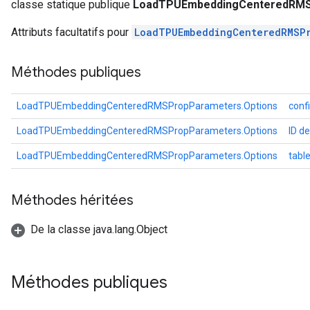
classe statique publique
LoadTPUEmbeddingCenteredRMS
Attributs facultatifs pour
LoadTPUEmbeddingCenteredRMSP
Méthodes publiques
LoadTPUEmbeddingCenteredRMSPropParameters.Options
conf
LoadTPUEmbeddingCenteredRMSPropParameters.Options
ID de
LoadTPUEmbeddingCenteredRMSPropParameters.Options
tab
Méthodes héritées
De la classe java.lang.Object
Méthodes publiques