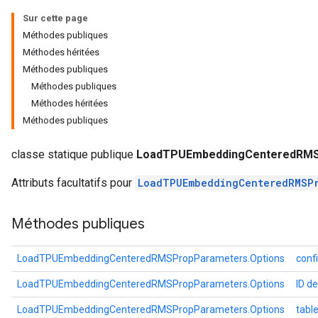
Sur cette page
GradAccumDebug
Méthodes publiques
rParameters
Méthodes héritées
torParametersGradAccumDebug
Méthodes publiques
Parameters
Méthodes publiques
ters
Méthodes héritées
tersGradAccumDebug
Méthodes publiques
arameters
ParametersGradAccumDebug
classe statique publique
LoadTPUEmbeddingCenteredRMS
meters
Attributs facultatifs pour
LoadTPUEmbeddingCenteredRMSP
ametersGradAccumDebug
rs
Méthodes publiques
ersGradAccumDebug
tDescentParameters
ntDescentParametersGradAccumDebug
LoadTPUEmbeddingCenteredRMSPropParameters.Options
conf
LoadTPUEmbeddingCenteredRMSPropParameters.Options
ID de
LoadTPUEmbeddingCenteredRMSPropParameters.Options
tab