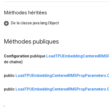
Méthodes héritées
De la classe java.lang.Object
Méthodes publiques
Configuration
publique
Load
TPUEmbedding
Centered
RMSP
de chaîne)
public
Load
TPUEmbedding
Centered
RMSProp
Parameters
.
public
Load
TPUEmbedding
Centered
RMSProp
Parameters
.
,