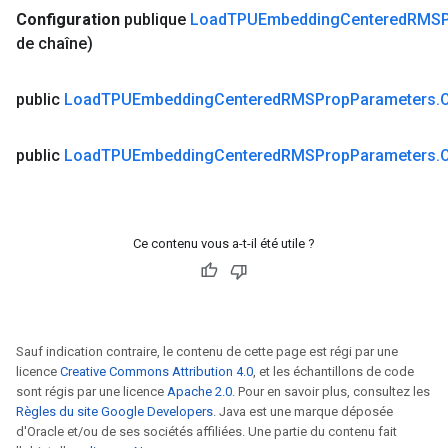
Configuration
publique
Load
TPUEmbedding
Centered
RMSP
de chaîne)
public
Load
TPUEmbedding
Centered
RMSProp
Parameters
.
public
Load
TPUEmbedding
Centered
RMSProp
Parameters
.
Ce contenu vous a-t-il été utile ?
Sauf indication contraire, le contenu de cette page est régi par une
licence
Creative Commons Attribution 4.0
, et les échantillons de code
sont régis par une licence
Apache 2.0
. Pour en savoir plus, consultez les
Règles du site Google Developers
. Java est une marque déposée
d'Oracle et/ou de ses sociétés affiliées. Une partie du contenu fait