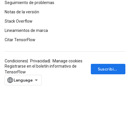
Seguimiento de problemas
Notas de la versión
Stack Overflow
Lineamientos de marca
ize
Citar TensorFlow
Condiciones
Privacidad
Manage cookies
Registrarse en el boletín informativo de
Suscribirse
Requantize
TensorFlow
ize
AndReluAndRequantize
u
uAndRequantize
AndRelu
AndReluAndRequantize