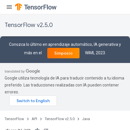
GradAccumDebug
rParameters
TensorFlow v2.5.0
torParametersGradAccumDebug
Parameters
ters
Conozca lo último en aprendizaje automático, IA generativa y
tersGradAccumDebug
más en el
WiML 2023.
Simposio
arameters
ParametersGradAccumDebug
meters
ametersGradAccumDebug
Google utiliza tecnología de IA para traducir contenido a tu idioma
rs
preferido. Las traducciones realizadas con IA pueden contener
ersGradAccumDebug
errores.
tDescentParameters
ntDescentParametersGradAccumDebug
TensorFlow
API
TensorFlow v2.5.0
Java