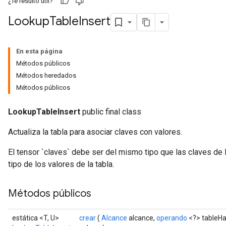
¿Te resultó útil?
Lookup
Table
Insert
En esta página
Métodos públicos
Métodos heredados
Métodos públicos
LookupTableInsert
public final class
Actualiza la tabla para asociar claves con valores.
El tensor `claves` debe ser del mismo tipo que las claves de l
tipo de los valores de la tabla.
Métodos públicos
estática <T, U>
crear
(
Alcance
alcance,
operando
<?> tableHa