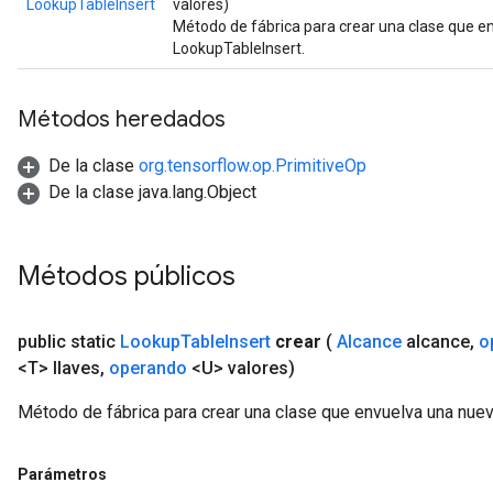
LookupTableInsert
valores)
Método de fábrica para crear una clase que e
LookupTableInsert.
Métodos heredados
De la clase
org.tensorflow.op.PrimitiveOp
De la clase java.lang.Object
Métodos públicos
public static
Lookup
Table
Insert
crear
(
Alcance
alcance
,
o
<T> llaves
,
operando
<U> valores)
Método de fábrica para crear una clase que envuelva una nue
Parámetros