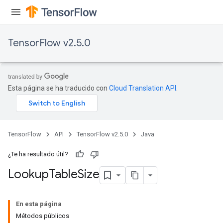
rParameters
torParametersGradAccumDebug
Parameters
TensorFlow v2.5.0
ters
tersGradAccumDebug
arameters
ParametersGradAccumDebug
Esta página se ha traducido con
Cloud Translation API
.
meters
ametersGradAccumDebug
rs
ersGradAccumDebug
TensorFlow
API
TensorFlow v2.5.0
Java
tDescentParameters
ntDescentParametersGradAccumDebug
¿Te ha resultado útil?
Lookup
Table
Size
En esta página
Métodos públicos