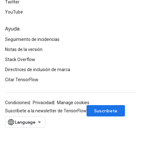
Twitter
YouTube
ize
Ayuda
Seguimiento de incidencias
Notas de la versión
Stack Overflow
Requantize
Directrices de inclusión de marca
ize
AndReluAndRequantize
Citar TensorFlow
u
uAndRequantize
Condiciones
Privacidad
Manage cookies
Suscríbete
Suscríbete a la newsletter de TensorFlow
AndRelu
AndReluAndRequantize
ize