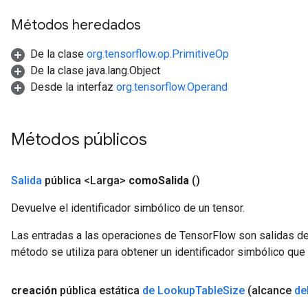
Métodos heredados
De la clase
org.tensorflow.op.PrimitiveOp
De la clase java.lang.Object
Desde la interfaz
org.tensorflow.Operand
Métodos públicos
Salida
pública <Larga>
como
Salida
()
Devuelve el identificador simbólico de un tensor.
Las entradas a las operaciones de TensorFlow son salidas de
método se utiliza para obtener un identificador simbólico que 
creación
pública estática
de Lookup
Table
Size
(alcance
de