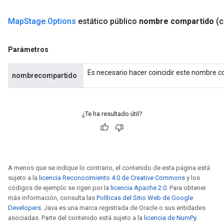
Requantize
ize
Map
Stage
.
Options
estático público
nombre compartido
(
AndReluAndRequantize
u
Parámetros
uAndRequantize
Es necesario hacer coincidir este nombre c
nombrecompartido
AndRelu
AndReluAndRequantize
¿Te ha resultado útil?
ize
Requantize
ize
A menos que se indique lo contrario, el contenido de esta página está
sujeto a la
licencia Reconocimiento 4.0 de Creative Commons
y los
códigos de ejemplo se rigen por la
licencia Apache 2.0
. Para obtener
más información, consulta las
Políticas del Sitio Web de Google
Developers
. Java es una marca registrada de Oracle o sus entidades
asociadas. Parte del contenido está sujeto a la
licencia de NumPy
.