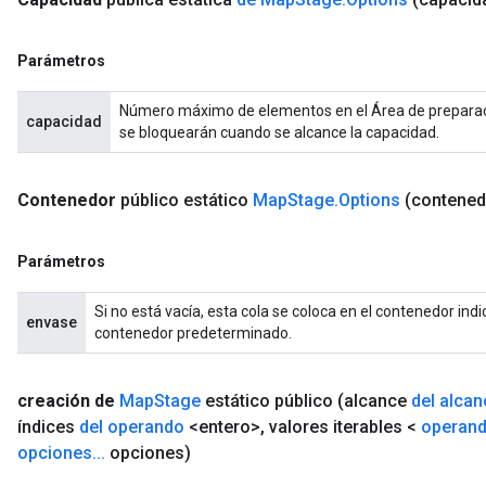
Parámetros
Número máximo de elementos en el Área de preparación
capacidad
se bloquearán cuando se alcance la capacidad.
Contenedor
público estático
Map
Stage
.
Options
(contened
Parámetros
Si no está vacía, esta cola se coloca en el contenedor indic
envase
contenedor predeterminado.
creación de
Map
Stage
estático público
(alcance
del alcan
índices
del operando
<entero>
,
valores iterables <
operan
opciones
.
.
.
opciones)