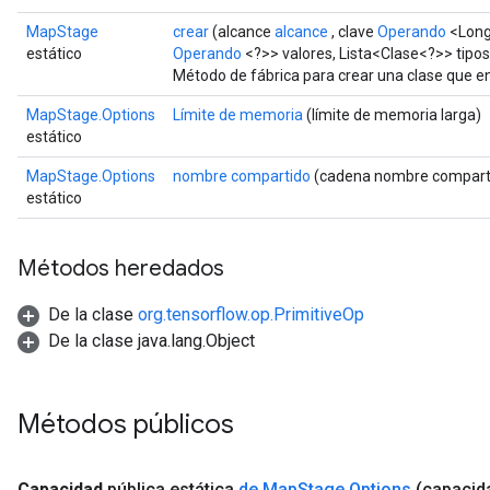
MapStage
crear
(alcance
alcance
, clave
Operando
<Long
estático
Operando
<?>> valores, Lista<Clase<?>> tipos
Método de fábrica para crear una clase que 
MapStage.Options
Límite de memoria
(límite de memoria larga)
estático
MapStage.Options
nombre compartido
(cadena nombre compart
estático
Métodos heredados
De la clase
org.tensorflow.op.PrimitiveOp
De la clase java.lang.Object
Métodos públicos
Capacidad
pública estática
de Map
Stage
.
Options
(capacid