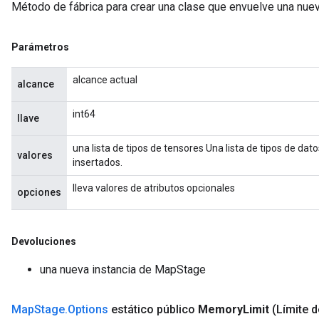
Método de fábrica para crear una clase que envuelve una nu
Parámetros
alcance actual
alcance
int64
llave
una lista de tipos de tensores Una lista de tipos de dat
valores
insertados.
lleva valores de atributos opcionales
opciones
ize
Devoluciones
una nueva instancia de MapStage
Map
Stage
.
Options
estático público
Memory
Limit
(Límite 