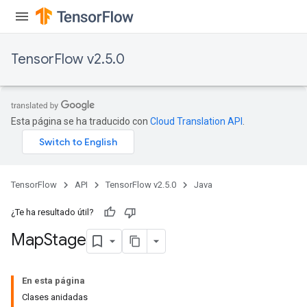
ersGradAccumDebug
tDescentParameters
ntDescentParametersGradAccumDebug
TensorFlow v2.5.0
Esta página se ha traducido con
Cloud Translation API
.
TensorFlow
API
TensorFlow v2.5.0
Java
¿Te ha resultado útil?
Map
Stage
En esta página
Clases anidadas