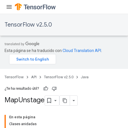
tDescentParameters
ntDescentParametersGradAccumDebug
TensorFlow v2.5.0
Esta página se ha traducido con
Cloud Translation API
.
TensorFlow
API
TensorFlow v2.5.0
Java
¿Te ha resultado útil?
Map
Unstage
En esta página
Clases anidadas