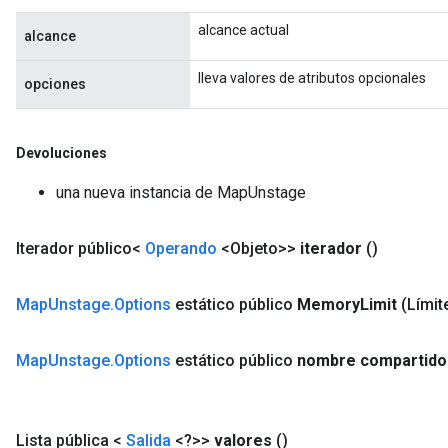
alcance actual
alcance
lleva valores de atributos opcionales
opciones
Devoluciones
una nueva instancia de MapUnstage
Iterador público<
Operando
<Objeto>>
iterador
()
Map
Unstage
.
Options
estático público
Memory
Limit
(Límit
ize
Map
Unstage
.
Options
estático público
nombre compartido
Requantize
Lista pública <
Salida
<?>>
valores
()