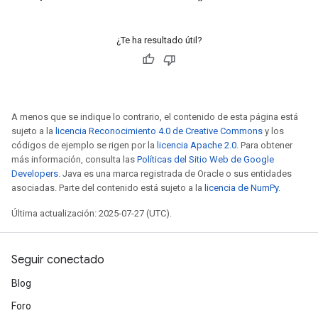
ize
AndReluAndRequantize
u
¿Te ha resultado útil?
uAndRequantize
AndRelu
A menos que se indique lo contrario, el contenido de esta página está
AndReluAndRequantize
sujeto a la
licencia Reconocimiento 4.0 de Creative Commons
y los
códigos de ejemplo se rigen por la
licencia Apache 2.0
. Para obtener
ize
más información, consulta las
Políticas del Sitio Web de Google
Developers
. Java es una marca registrada de Oracle o sus entidades
asociadas. Parte del contenido está sujeto a la
licencia de NumPy
.
Requantize
ize
Última actualización: 2025-07-27 (UTC).
Seguir conectado
Blog
Foro