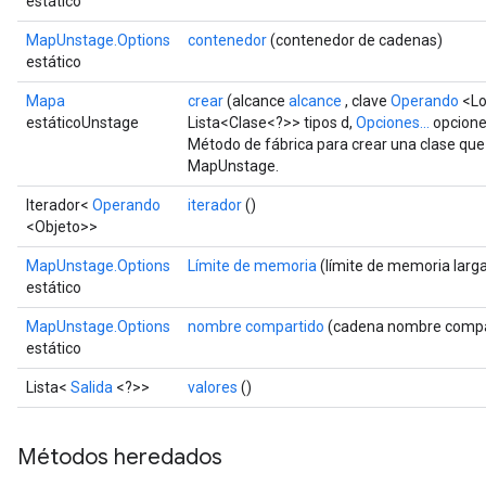
estático
MapUnstage.Options
contenedor
(contenedor de cadenas)
estático
Mapa
crear
(alcance
alcance
, clave
Operando
<Lo
estáticoUnstage
Lista<Clase<?>> tipos d,
Opciones...
opcione
Método de fábrica para crear una clase qu
MapUnstage.
Iterador<
Operando
iterador
()
<Objeto>>
MapUnstage.Options
Límite de memoria
(límite de memoria larg
estático
MapUnstage.Options
nombre compartido
(cadena nombre compa
estático
Lista<
Salida
<?>>
valores
()
Métodos heredados