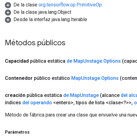
De la clase
org.tensorflow.op.PrimitiveOp
De la clase java.lang.Object
Desde la interfaz java.lang.Iterable
Métodos públicos
Capacidad
pública estática
de Map
Unstage
.
Options
(capac
Contenedor
público estático
Map
Unstage
.
Options
(conte
creación
pública estática
de Map
Unstage
(alcance
del al
índices
del operando
<entero>
,
tipos de lista <clase<?>>
,
o
Método de fábrica para crear una clase que envuelve una nu
Parámetros