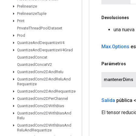
Prelinearize
Prelinearize
Tuple
Devoluciones
Print
Private
Thread
Pool
Dataset
una nueva 
Prod
Quantize
And
Dequantize
V4
Max
.
Options
es
Quantize
And
Dequantize
V4Grad
Quantized
Concat
Parámetros
Quantized
Concat
V2
Quantized
Conv2DAnd
Relu
Quantized
Conv2DAnd
Relu
And
mantenerDims
Requantize
Quantized
Conv2DAnd
Requantize
Quantized
Conv2DPer
Channel
Salida
pública 
Quantized
Conv2DWith
Bias
El tensor reduci
Quantized
Conv2DWith
Bias
And
Relu
Quantized
Conv2DWith
Bias
And
Relu
And
Requantize