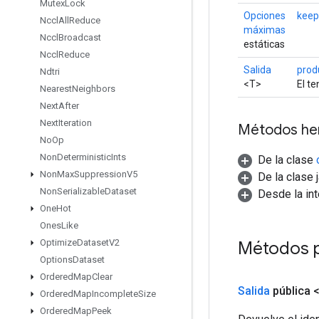
Mutex
Lock
Opciones
kee
Nccl
All
Reduce
máximas
Nccl
Broadcast
estáticas
Nccl
Reduce
Salida
prod
Ndtri
<T>
El te
Nearest
Neighbors
Next
After
Next
Iteration
Métodos he
No
Op
Non
Deterministic
Ints
De la clase
Non
Max
Suppression
V5
De la clase 
Non
Serializable
Dataset
Desde la in
One
Hot
Ones
Like
Optimize
Dataset
V2
Métodos p
Options
Dataset
Ordered
Map
Clear
Salida
pública 
Ordered
Map
Incomplete
Size
Ordered
Map
Peek