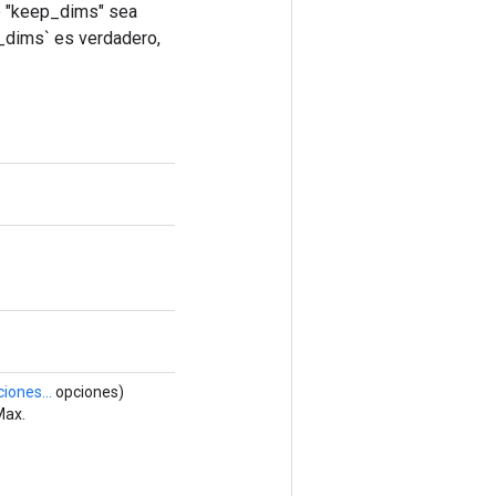
ue "keep_dims" sea
p_dims` es verdadero,
iones...
opciones)
Max.