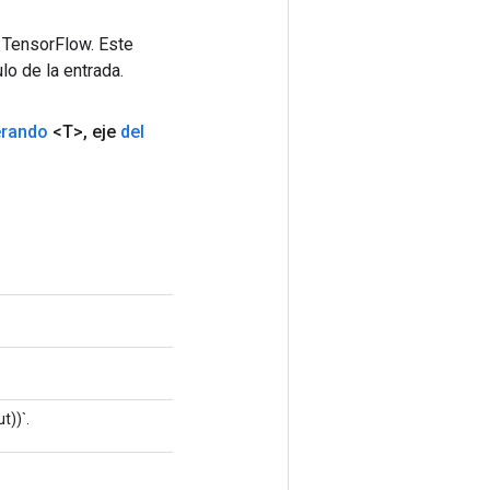
 TensorFlow. Este
lo de la entrada.
erando
<T>
,
eje
del
t))`.