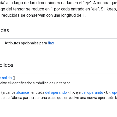
ada" a lo largo de las dimensiones dadas en el "eje". A menos q
ngo del tensor se reduce en 1 por cada entrada en "eje". Si `kee
 reducidas se conservan con una longitud de 1.
adas
Max
s
Atributos opcionales para
licos
 salida
()
lve el identificador simbólico de un tensor.
r
(alcance
alcance
, entrada
del operando
<T>, eje
del operando
<U>,
opc
do de fábrica para crear una clase que envuelve una nueva operación 