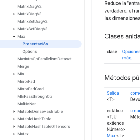
Reduce la "entr
Matrix
Diag
V2
verdadero, el ra
Matrix
Diag
V3
las dimensiones
Matrix
Set
Diag
V2
Matrix
Set
Diag
V3
Clases anid
Max
Presentación
clase
Opcione
Options
máx.
Max
Intra
Op
Parallelism
Dataset
Merge
Min
Métodos púb
Mirror
Pad
Mirror
Pad
Grad
Salida
como
Mlir
Passthrough
Op
<T>
Devue
Mul
No
Nan
estático
crea
Mutable
Dense
Hash
Table
<T, U
Méto
Mutable
Hash
Table
extiende
Mutable
Hash
Table
Of
Tensors
Número>
Mutex
Máx
<T>