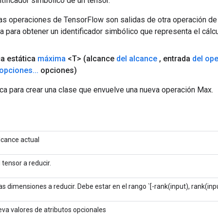
tificador simbólico de un tensor.
las operaciones de TensorFlow son salidas de otra operación de
a para obtener un identificador simbólico que representa el cálcu
ca estática
máxima
<T>
(alcance
del alcance
,
entrada
del op
opciones
.
.
.
opciones)
ca para crear una clase que envuelve una nueva operación Max.
lcance actual
l tensor a reducir.
as dimensiones a reducir. Debe estar en el rango `[-rank(input), rank(inpu
leva valores de atributos opcionales