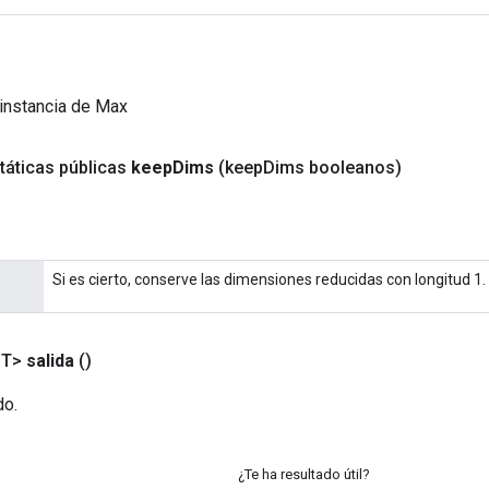
instancia de Max
táticas públicas
keep
Dims
(keep
Dims booleanos)
Si es cierto, conserve las dimensiones reducidas con longitud 1.
<T>
salida
()
do.
¿Te ha resultado útil?