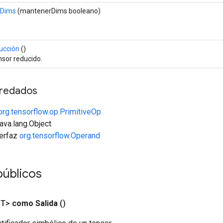
pDims
(mantenerDims booleano)
ucción
()
nsor reducido.
redados
org.tensorflow.op.PrimitiveOp
java.lang.Object
terfaz
org.tensorflow.Operand
úblicos
<T>
como Salida
()