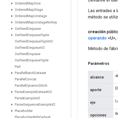
Devuelve el iden
Ordered
Map
Size
Ordered
Map
Stage
Las entradas a 
Ordered
Map
Unstage
método se utiliz
Ordered
Map
Unstage
No
Key
Outfeed
Dequeue
creación
públi
Outfeed
Dequeue
Tuple
operando
<U>
,
Outfeed
Dequeue
Tuple
V2
Outfeed
Dequeue
V2
Método de fábri
Outfeed
Enqueue
Outfeed
Enqueue
Tuple
Parámetros
Pad
Parallel
Batch
Dataset
a
alcance
Parallel
Concat
Parallel
Dynamic
Stitch
E
aporte
Parse
Example
Dataset
V2
Parse
Example
V2
L
eje
Parse
Sequence
Example
V2
Placeholder
l
opciones
Placeholder
With
Default