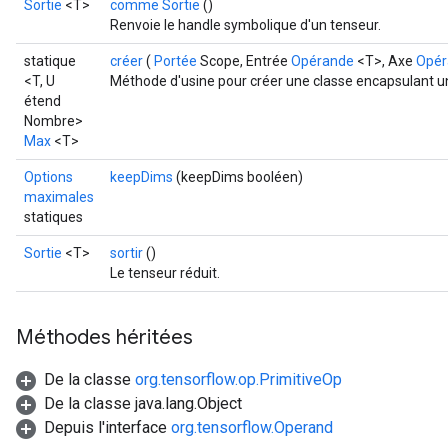
Sortie
<T>
comme Sortie
()
Renvoie le handle symbolique d'un tenseur.
statique
créer
(
Portée
Scope, Entrée
Opérande
<T>, Axe
Opér
<T, U
Méthode d'usine pour créer une classe encapsulant u
étend
Nombre>
Max
<T>
Options
keepDims
(keepDims booléen)
maximales
statiques
Sortie
<T>
sortir
()
Le tenseur réduit.
Méthodes héritées
De la classe
org.tensorflow.op.PrimitiveOp
De la classe java.lang.Object
Depuis l'interface
org.tensorflow.Operand