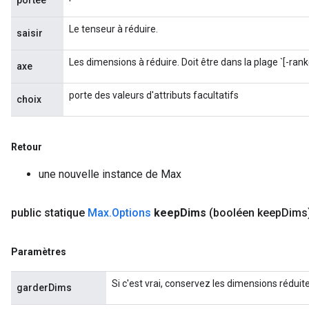
portée
Le tenseur à réduire.
saisir
Les dimensions à réduire. Doit être dans la plage `[-rank
axe
ize
porte des valeurs d'attributs facultatifs
choix
Retour
Requantize
une nouvelle instance de Max
ize
AndReluAndRequantize
public statique
Max
.
Options
keep
Dims
(booléen keep
Dims
u
uAndRequantize
Paramètres
AndRelu
Si c'est vrai, conservez les dimensions réduit
garderDims
AndReluAndRequantize