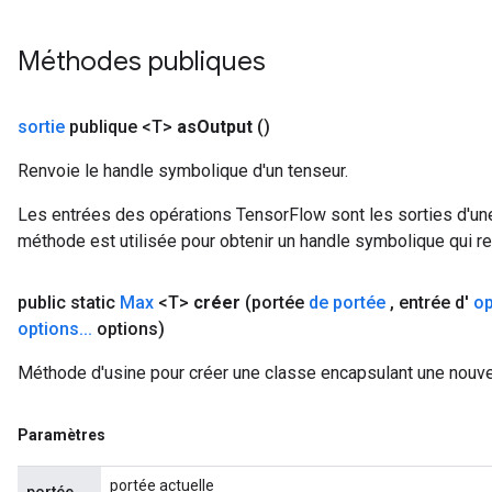
Méthodes publiques
sortie
publique <T>
as
Output
()
Renvoie le handle symbolique d'un tenseur.
Les entrées des opérations TensorFlow sont les sorties d'une
méthode est utilisée pour obtenir un handle symbolique qui rep
public static
Max
<T>
créer
(portée
de portée
,
entrée d'
o
options
.
.
.
options)
Méthode d'usine pour créer une classe encapsulant une nouve
Paramètres
portée actuelle