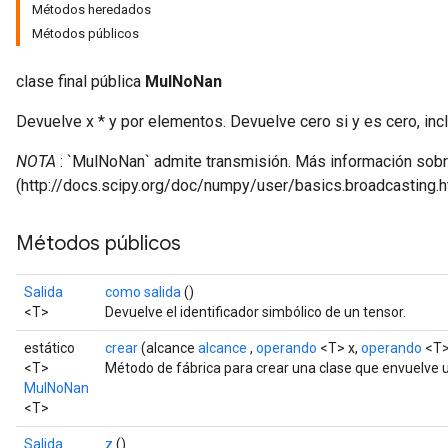
Métodos heredados
Métodos públicos
clase final pública
MulNoNan
Devuelve x * y por elementos. Devuelve cero si y es cero, inclu
NOTA
: `MulNoNan` admite transmisión. Más información sobre
(http://docs.scipy.org/doc/numpy/user/basics.broadcasting.h
Métodos públicos
Salida
como salida
()
<T>
Devuelve el identificador simbólico de un tensor.
estático
crear
(alcance
alcance
,
operando
<T> x,
operando
<T>
<T>
Método de fábrica para crear una clase que envuelve
MulNoNan
<T>
Salida
z
()