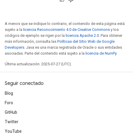
Requantize
ize
A menos que se indique lo contrario, el contenido de esta página está
AndReluAndRequantize
sujeto a la
licencia Reconocimiento 4.0 de Creative Commons
y los
u
códigos de ejemplo se rigen por la
licencia Apache 2.0
. Para obtener
más información, consulta las
Políticas del Sitio Web de Google
uAndRequantize
Developers
. Java es una marca registrada de Oracle o sus entidades
asociadas. Parte del contenido está sujeto a la
licencia de NumPy
.
AndRelu
Última actualización: 2025-07-27 (UTC).
AndReluAndRequantize
Seguir conectado
ize
Blog
Requantize
Foro
ize
GitHub
Twitter
YouTube