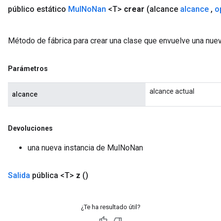
público estático
Mul
No
Nan
<T>
crear
(alcance
alcance
,
o
Método de fábrica para crear una clase que envuelve una nu
Parámetros
alcance actual
alcance
Devoluciones
una nueva instancia de MulNoNan
Salida
pública <T>
z
()
ize
¿Te ha resultado útil?