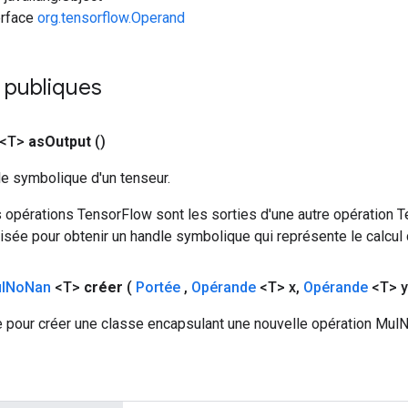
erface
org.tensorflow.Operand
publiques
 <T>
as
Output
()
le symbolique d'un tenseur.
 opérations TensorFlow sont les sorties d'une autre opération T
isée pour obtenir un handle symbolique qui représente le calcul d
l
No
Nan
<T>
créer
(
Portée
,
Opérande
<T> x
,
Opérande
<T> y
 pour créer une classe encapsulant une nouvelle opération Mul