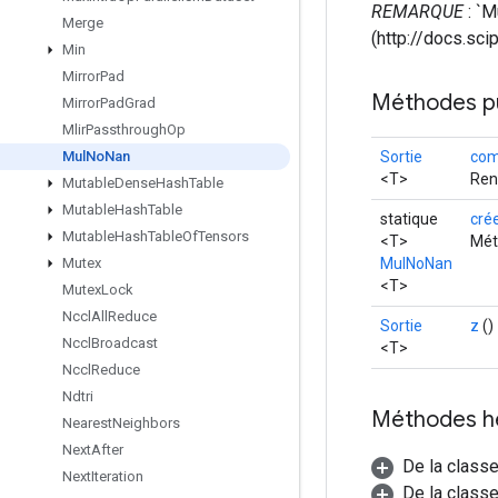
REMARQUE
: `M
Merge
(http://docs.sc
Min
Mirror
Pad
Méthodes p
Mirror
Pad
Grad
Mlir
Passthrough
Op
Sortie
com
Mul
No
Nan
<T>
Ren
Mutable
Dense
Hash
Table
Mutable
Hash
Table
statique
cré
Mutable
Hash
Table
Of
Tensors
<T>
Mét
MulNoNan
Mutex
<T>
Mutex
Lock
Nccl
All
Reduce
Sortie
z
()
Nccl
Broadcast
<T>
Nccl
Reduce
Ndtri
Méthodes h
Nearest
Neighbors
Next
After
De la class
Next
Iteration
De la classe