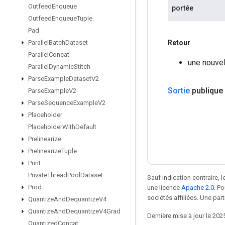
Outfeed
Enqueue
portée
Outfeed
Enqueue
Tuple
Pad
Retour
Parallel
Batch
Dataset
Parallel
Concat
une nouve
Parallel
Dynamic
Stitch
Parse
Example
Dataset
V2
Sortie
publique
Parse
Example
V2
Parse
Sequence
Example
V2
Placeholder
Placeholder
With
Default
Prelinearize
Prelinearize
Tuple
Print
Private
Thread
Pool
Dataset
Sauf indication contraire, 
Prod
une licence
Apache 2.0
. P
sociétés affiliées. Une part
Quantize
And
Dequantize
V4
Quantize
And
Dequantize
V4Grad
Dernière mise à jour le 202
Quantized
Concat