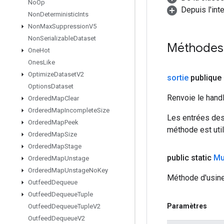
No
Op
Depuis l'int
Non
Deterministic
Ints
Non
Max
Suppression
V5
Non
Serializable
Dataset
Méthodes 
One
Hot
Ones
Like
Optimize
Dataset
V2
sortie
publique
Options
Dataset
Renvoie le hand
Ordered
Map
Clear
Ordered
Map
Incomplete
Size
Les entrées des
Ordered
Map
Peek
méthode est util
Ordered
Map
Size
Ordered
Map
Stage
public static
Mu
Ordered
Map
Unstage
Ordered
Map
Unstage
No
Key
Méthode d'usine
Outfeed
Dequeue
Outfeed
Dequeue
Tuple
Paramètres
Outfeed
Dequeue
Tuple
V2
Outfeed
Dequeue
V2