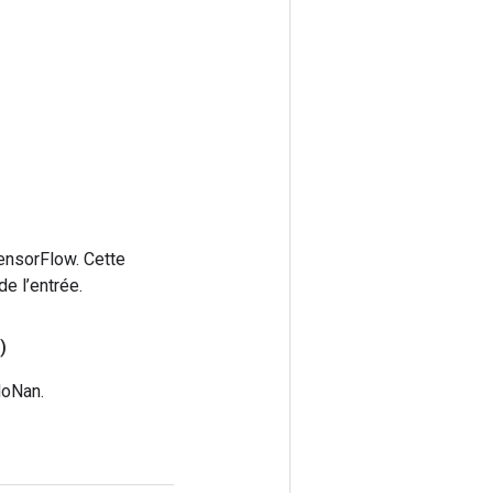
ensorFlow. Cette
e l’entrée.
)
NoNan.