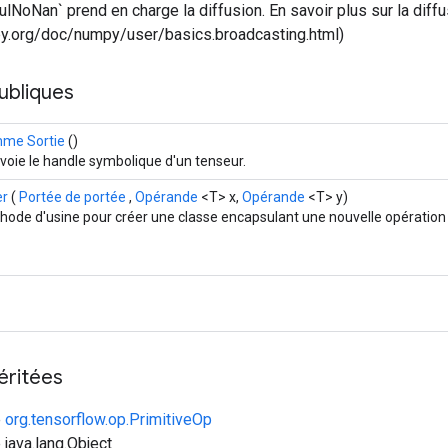
ulNoNan` prend en charge la diffusion. En savoir plus sur la diffus
ipy.org/doc/numpy/user/basics.broadcasting.html)
ubliques
me Sortie
()
voie le handle symbolique d'un tenseur.
er
(
Portée de portée
,
Opérande
<T> x,
Opérande
<T> y)
hode d'usine pour créer une classe encapsulant une nouvelle opératio
éritées
e
org.tensorflow.op.PrimitiveOp
 java.lang.Object