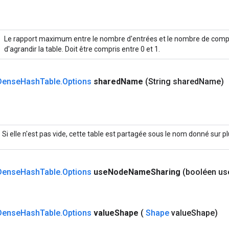
Le rapport maximum entre le nombre d'entrées et le nombre de com
d'agrandir la table. Doit être compris entre 0 et 1.
Dense
Hash
Table
.
Options
shared
Name
(String shared
Name)
Si elle n'est pas vide, cette table est partagée sous le nom donné sur p
Dense
Hash
Table
.
Options
use
Node
Name
Sharing
(booléen us
Dense
Hash
Table
.
Options
value
Shape
(
Shape
value
Shape)