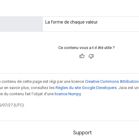
La forme de chaque valeur.
Ce contenu vous a-t-il été utile ?
le contenu de cette page est régi par une licence
Creative Commons Attribution
our en savoir plus, consultez les
Règles du site Google Developers
. Java est 
ie du contenu fait l'objet d'une
licence Numpy
.
5/07/27 (UTC).
Support