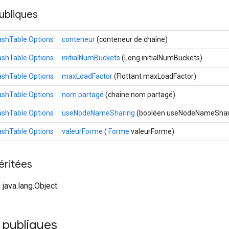
ubliques
shTable.Options
conteneur
(conteneur de chaîne)
shTable.Options
initialNumBuckets
(Long initialNumBuckets)
shTable.Options
maxLoadFactor
(Flottant maxLoadFactor)
shTable.Options
nom partagé
(chaîne nom partagé)
shTable.Options
useNodeNameSharing
(booléen useNodeNameShar
shTable.Options
valeurForme
(
Forme
valeurForme)
éritées
 java.lang.Object
publiques