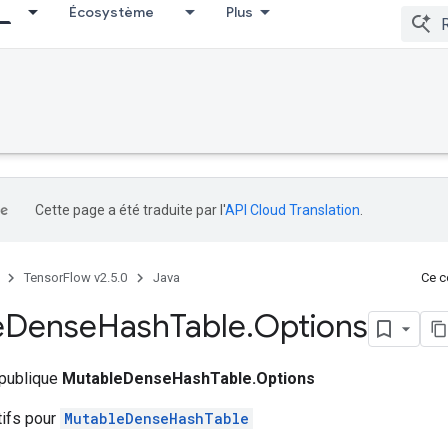
Écosystème
Plus
Cette page a été traduite par l'
API Cloud Translation
.
TensorFlow v2.5.0
Java
Ce co
e
Dense
Hash
Table
.
Options
 publique
MutableDenseHashTable.Options
tifs pour
MutableDenseHashTable