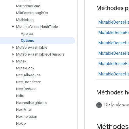
Mirror
Pad
Grad
Méthodes p
Mlir
Passthrough
Op
Mul
No
Nan
MutableDenseHa
Mutable
Dense
Hash
Table
MutableDenseHa
Aperçu
Options
MutableDenseHa
Mutable
Hash
Table
MutableDenseHa
Mutable
Hash
Table
Of
Tensors
Mutex
MutableDenseHa
Mutex
Lock
MutableDenseHa
Nccl
All
Reduce
Nccl
Broadcast
Nccl
Reduce
Méthodes h
Ndtri
Nearest
Neighbors
De la classe
Next
After
Next
Iteration
No
Op
Méthodes 