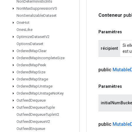
Non
Deterministic
Ints
Non
Max
Suppression
V5
Conteneur
pub
Non
Serializable
Dataset
One
Hot
Ones
Like
Paramètres
Optimize
Dataset
V2
Options
Dataset
Si el
récipient
Ordered
Map
Clear
est ut
Ordered
Map
Incomplete
Size
Ordered
Map
Peek
public
Mutable
Ordered
Map
Size
Ordered
Map
Stage
Paramètres
Ordered
Map
Unstage
Ordered
Map
Unstage
No
Key
Outfeed
Dequeue
initialNumBucke
Outfeed
Dequeue
Tuple
Outfeed
Dequeue
Tuple
V2
Outfeed
Dequeue
V2
public
Mutable
Outfeed
Enqueue