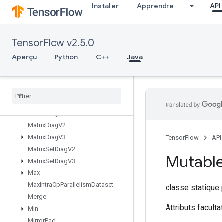
Installer
Apprendre
API
MakeUnique
MapClear
MapIncompleteSize
TensorFlow v2.5.0
MapPeek
MapSize
Aperçu
Python
C++
Java
MapStage
Map
Unstage
Map
Unstage
No
Key
Matrix
Diag
Part
V2
Matrix
Diag
Part
V3
Matrix
Diag
V2
Matrix
Diag
V3
TensorFlow
API
Matrix
Set
Diag
V2
Mutabl
Matrix
Set
Diag
V3
Max
Max
Intra
Op
Parallelism
Dataset
classe statique
Merge
Attributs faculta
Min
Mirror
Pad