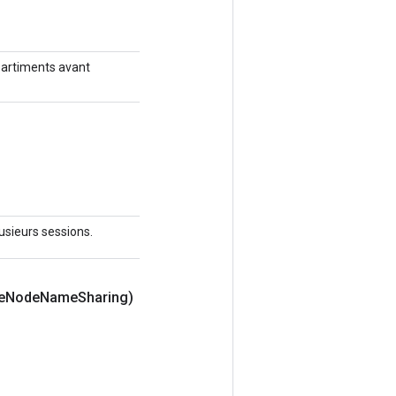
partiments avant
lusieurs sessions.
e
Node
Name
Sharing)