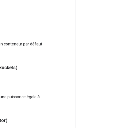
, un conteneur par défaut
Buckets)
 une puissance égale à
tor)