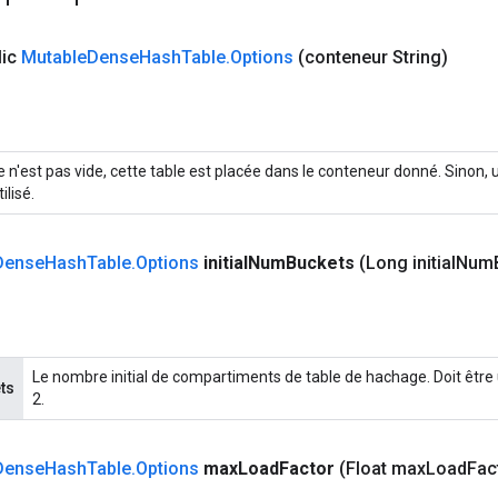
lic
Mutable
Dense
Hash
Table
.
Options
(conteneur String)
le n'est pas vide, cette table est placée dans le conteneur donné. Sinon
ilisé.
Dense
Hash
Table
.
Options
initial
Num
Buckets
(Long initial
Num
Le nombre initial de compartiments de table de hachage. Doit être
ts
2.
Dense
Hash
Table
.
Options
max
Load
Factor
(Float max
Load
Fac