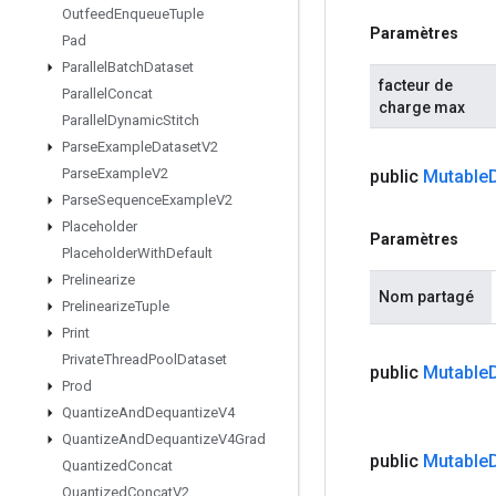
Outfeed
Enqueue
Tuple
Paramètres
Pad
Parallel
Batch
Dataset
facteur de
Parallel
Concat
charge max
Parallel
Dynamic
Stitch
Parse
Example
Dataset
V2
Parse
Example
V2
public
Mutable
Parse
Sequence
Example
V2
Placeholder
Paramètres
Placeholder
With
Default
Prelinearize
Nom partagé
Prelinearize
Tuple
Print
Private
Thread
Pool
Dataset
public
Mutable
Prod
Quantize
And
Dequantize
V4
Quantize
And
Dequantize
V4Grad
public
Mutable
Quantized
Concat
Quantized
Concat
V2