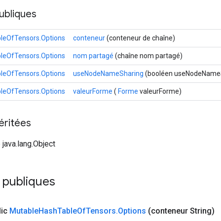
ubliques
leOfTensors.Options
conteneur
(conteneur de chaîne)
leOfTensors.Options
nom partagé
(chaîne nom partagé)
leOfTensors.Options
useNodeNameSharing
(booléen useNodeName
leOfTensors.Options
valeurForme
(
Forme
valeurForme)
éritées
 java.lang.Object
publiques
lic
Mutable
Hash
Table
Of
Tensors
.
Options
(conteneur String)