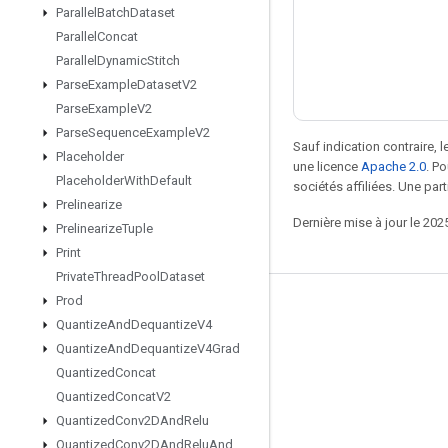
Parallel
Batch
Dataset
Parallel
Concat
Parallel
Dynamic
Stitch
Parse
Example
Dataset
V2
Parse
Example
V2
Parse
Sequence
Example
V2
Sauf indication contraire, 
Placeholder
une licence
Apache 2.0
. P
Placeholder
With
Default
sociétés affiliées. Une part
Prelinearize
Dernière mise à jour le 202
Prelinearize
Tuple
Print
Private
Thread
Pool
Dataset
Prod
Rester connecté
Quantize
And
Dequantize
V4
Blog
Quantize
And
Dequantize
V4Grad
Quantized
Concat
Forum
Quantized
Concat
V2
GitHub
Quantized
Conv2DAnd
Relu
Twitter
Quantized
Conv2DAnd
Relu
And