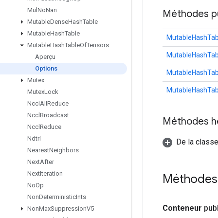
Mul
No
Nan
Méthodes p
Mutable
Dense
Hash
Table
Mutable
Hash
Table
MutableHashTab
Mutable
Hash
Table
Of
Tensors
MutableHashTab
Aperçu
Options
MutableHashTab
Mutex
MutableHashTab
Mutex
Lock
Nccl
All
Reduce
Nccl
Broadcast
Méthodes h
Nccl
Reduce
Ndtri
De la classe
Nearest
Neighbors
Next
After
Next
Iteration
Méthodes 
No
Op
Non
Deterministic
Ints
Conteneur
pub
Non
Max
Suppression
V5