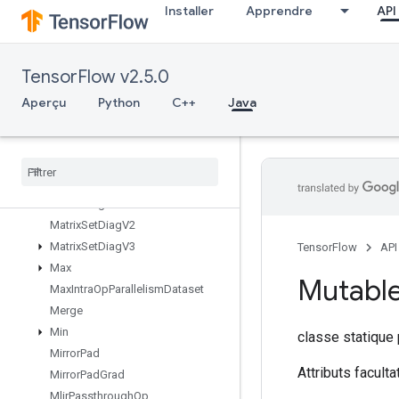
Installer
Apprendre
API
MapIncompleteSize
MapPeek
MapSize
TensorFlow v2.5.0
MapStage
MapUnstage
Aperçu
Python
C++
Java
MapUnstageNoKey
Matrix
Diag
Part
V2
Matrix
Diag
Part
V3
Matrix
Diag
V2
Matrix
Diag
V3
Matrix
Set
Diag
V2
Matrix
Set
Diag
V3
TensorFlow
API
Max
Mutabl
Max
Intra
Op
Parallelism
Dataset
Merge
Min
classe statique
Mirror
Pad
Attributs faculta
Mirror
Pad
Grad
Mlir
Passthrough
Op