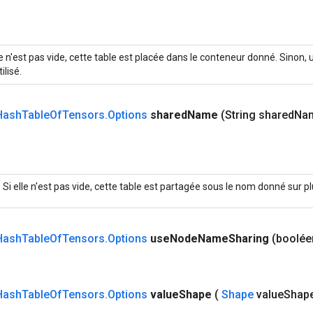
le n'est pas vide, cette table est placée dans le conteneur donné. Sinon
ilisé.
Hash
Table
Of
Tensors
.
Options
shared
Name
(String shared
Na
Si elle n'est pas vide, cette table est partagée sous le nom donné sur p
Hash
Table
Of
Tensors
.
Options
use
Node
Name
Sharing
(boolée
Hash
Table
Of
Tensors
.
Options
value
Shape
(
Shape
value
Shap