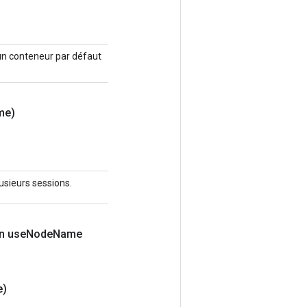
, un conteneur par défaut
me)
lusieurs sessions.
n use
Node
Name
e)