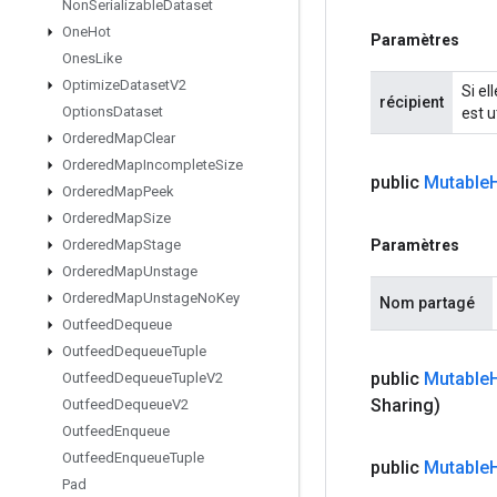
Non
Serializable
Dataset
One
Hot
Paramètres
Ones
Like
Optimize
Dataset
V2
Si el
récipient
Options
Dataset
est ut
Ordered
Map
Clear
Ordered
Map
Incomplete
Size
public
Mutable
Ordered
Map
Peek
Ordered
Map
Size
Paramètres
Ordered
Map
Stage
Ordered
Map
Unstage
Ordered
Map
Unstage
No
Key
Nom partagé
Outfeed
Dequeue
Outfeed
Dequeue
Tuple
public
Mutable
Outfeed
Dequeue
Tuple
V2
Sharing)
Outfeed
Dequeue
V2
Outfeed
Enqueue
Outfeed
Enqueue
Tuple
public
Mutable
Pad