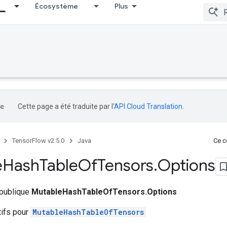
Écosystème
Plus
Cette page a été traduite par l'
API Cloud Translation
.
TensorFlow v2.5.0
Java
Ce co
e
Hash
Table
Of
Tensors
.
Options
 publique
MutableHashTableOfTensors.Options
tifs pour
MutableHashTableOfTensors