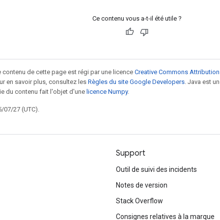
Ce contenu vous a-t-il été utile ?
le contenu de cette page est régi par une licence
Creative Commons Attribution
our en savoir plus, consultez les
Règles du site Google Developers
. Java est 
ie du contenu fait l'objet d'une
licence Numpy
.
5/07/27 (UTC).
Support
Outil de suivi des incidents
Notes de version
Stack Overflow
Consignes relatives à la marque