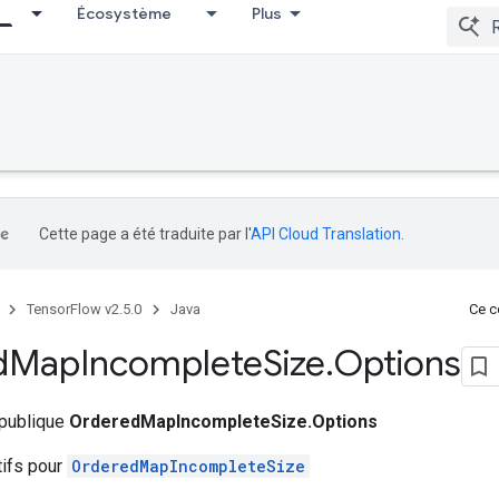
Écosystème
Plus
Cette page a été traduite par l'
API Cloud Translation
.
TensorFlow v2.5.0
Java
Ce co
d
Map
Incomplete
Size
.
Options
 publique
OrderedMapIncompleteSize.Options
tifs pour
OrderedMapIncompleteSize