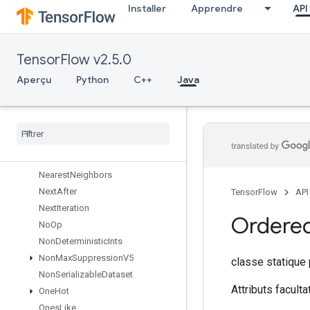
Installer
Apprendre
API
MulNoNan
MutableDenseHashTable
MutableHashTable
TensorFlow v2.5.0
MutableHashTableOfTensors
Mutex
Aperçu
Python
C++
Java
MutexLock
Nccl
All
Reduce
Nccl
Broadcast
Nccl
Reduce
Ndtri
Nearest
Neighbors
Next
After
TensorFlow
API
Next
Iteration
Ordere
No
Op
Non
Deterministic
Ints
Non
Max
Suppression
V5
classe statique
Non
Serializable
Dataset
Attributs faculta
One
Hot
Ones
Like