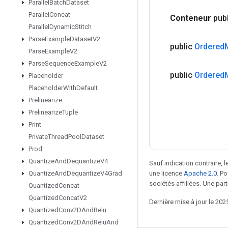
Parallel
Batch
Dataset
Parallel
Concat
Conteneur
pub
Parallel
Dynamic
Stitch
Parse
Example
Dataset
V2
public
Ordered
Parse
Example
V2
Parse
Sequence
Example
V2
public
Ordered
Placeholder
Placeholder
With
Default
Prelinearize
Prelinearize
Tuple
Print
Private
Thread
Pool
Dataset
Prod
Quantize
And
Dequantize
V4
Sauf indication contraire, 
une licence
Apache 2.0
. P
Quantize
And
Dequantize
V4Grad
sociétés affiliées. Une part
Quantized
Concat
Quantized
Concat
V2
Dernière mise à jour le 202
Quantized
Conv2DAnd
Relu
Quantized
Conv2DAnd
Relu
And