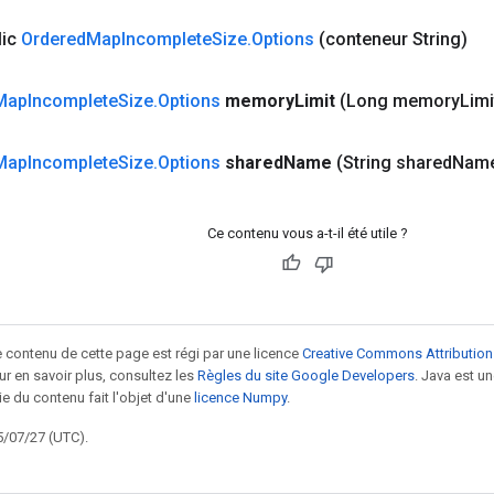
lic
Ordered
Map
Incomplete
Size
.
Options
(conteneur String)
Map
Incomplete
Size
.
Options
memory
Limit
(Long memory
Limi
Map
Incomplete
Size
.
Options
shared
Name
(String shared
Nam
Ce contenu vous a-t-il été utile ?
le contenu de cette page est régi par une licence
Creative Commons Attribution
our en savoir plus, consultez les
Règles du site Google Developers
. Java est 
ie du contenu fait l'objet d'une
licence Numpy
.
5/07/27 (UTC).