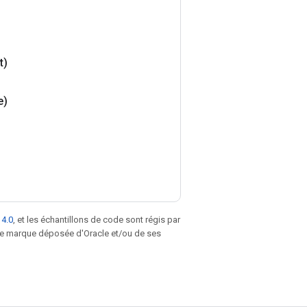
t)
e)
 4.0
, et les échantillons de code sont régis par
une marque déposée d'Oracle et/ou de ses