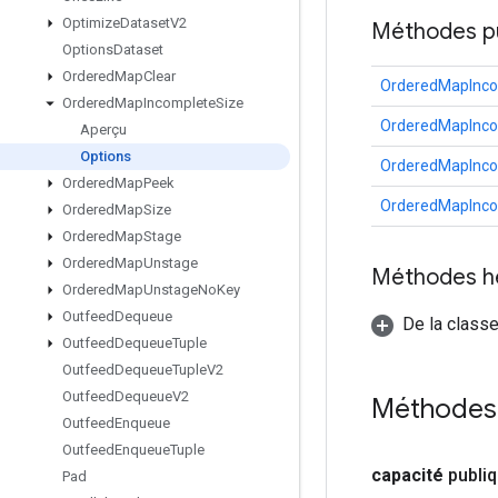
Optimize
Dataset
V2
Méthodes p
Options
Dataset
Ordered
Map
Clear
OrderedMapInco
Ordered
Map
Incomplete
Size
OrderedMapInco
Aperçu
Options
OrderedMapInco
Ordered
Map
Peek
OrderedMapInco
Ordered
Map
Size
Ordered
Map
Stage
Ordered
Map
Unstage
Méthodes h
Ordered
Map
Unstage
No
Key
Outfeed
Dequeue
De la classe
Outfeed
Dequeue
Tuple
Outfeed
Dequeue
Tuple
V2
Outfeed
Dequeue
V2
Méthodes 
Outfeed
Enqueue
Outfeed
Enqueue
Tuple
capacité
publi
Pad