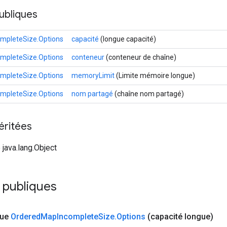
ubliques
mpleteSize.Options
capacité
(longue capacité)
mpleteSize.Options
conteneur
(conteneur de chaîne)
mpleteSize.Options
memoryLimit
(Limite mémoire longue)
mpleteSize.Options
nom partagé
(chaîne nom partagé)
éritées
 java.lang.Object
publiques
que
Ordered
Map
Incomplete
Size
.
Options
(capacité longue)