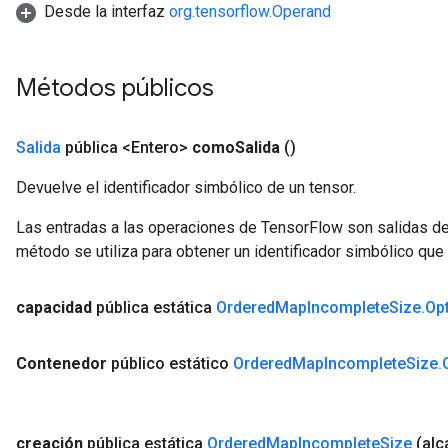
Desde la interfaz
org.tensorflow.Operand
ize
AndReluAndRequantize
u
Métodos públicos
uAndRequantize
Salida
pública <Entero>
como
Salida
()
AndRelu
AndReluAndRequantize
Devuelve el identificador simbólico de un tensor.
Las entradas a las operaciones de TensorFlow son salidas de
ize
método se utiliza para obtener un identificador simbólico que 
Requantize
ize
capacidad
pública estática
Ordered
Map
Incomplete
Size
.
Op
Contenedor
público estático
Ordered
Map
Incomplete
Size
.
creación
pública estática
Ordered
Map
Incomplete
Size
(al