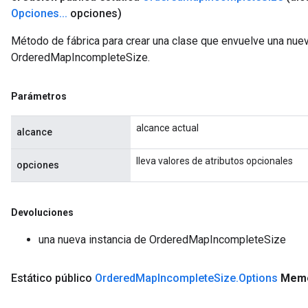
Opciones
.
.
.
opciones)
Método de fábrica para crear una clase que envuelve una nue
OrderedMapIncompleteSize.
Parámetros
alcance actual
alcance
lleva valores de atributos opcionales
opciones
Devoluciones
una nueva instancia de OrderedMapIncompleteSize
Estático público
Ordered
Map
Incomplete
Size
.
Options
Mem