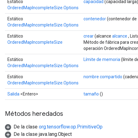
Estático
capacidad
(capacidad larga
OrderedMapIncompleteSize.Options
Estático
contenedor
(contenedor de
OrderedMapIncompleteSize.Options
Estático
crear
(alcance
alcance
, Lis
OrderedMapIncompleteSize
Método de fábrica para cre
operación OrderedMapInco
Estático
Límite de memoria
(límite 
OrderedMapIncompleteSize.Options
Estático
nombre compartido
(cadena
OrderedMapIncompleteSize.Options
Salida
<Entero>
tamaño
()
ize
Métodos heredados
De la clase
org.tensorflow.op.PrimitiveOp
De la clase java.lang.Object
Requantize