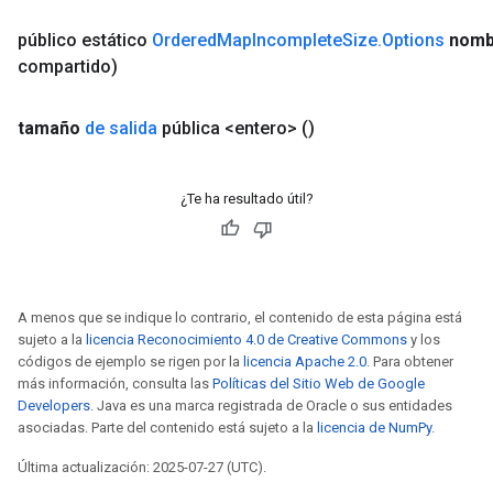
público estático
Ordered
Map
Incomplete
Size
.
Options
nomb
compartido)
tamaño
de salida
pública <entero>
()
¿Te ha resultado útil?
A menos que se indique lo contrario, el contenido de esta página está
sujeto a la
licencia Reconocimiento 4.0 de Creative Commons
y los
códigos de ejemplo se rigen por la
licencia Apache 2.0
. Para obtener
más información, consulta las
Políticas del Sitio Web de Google
Developers
. Java es una marca registrada de Oracle o sus entidades
asociadas. Parte del contenido está sujeto a la
licencia de NumPy
.
Última actualización: 2025-07-27 (UTC).