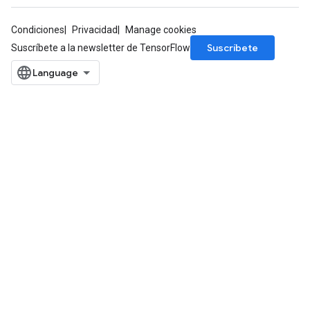
m
Condiciones
Privacidad
Manage cookies
rs
Suscríbete
Suscríbete a la newsletter de TensorFlow
ersGradAccumDebug
eters
metersGradAccumDebug
ters
metersGradAccumDebug
ropParameters
s
ersGradAccumDebug
atorParameters
imatorParametersGradAccumDebug
ghtParameters
meters
ametersGradAccumDebug
adParameters
radParametersGradAccumDebug
rameters