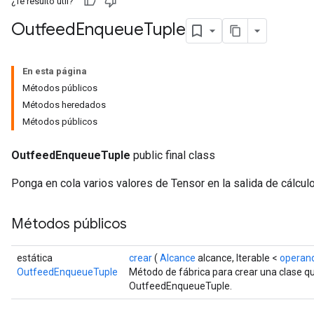
¿Te resultó útil?
Outfeed
Enqueue
Tuple
En esta página
Métodos públicos
Métodos heredados
Métodos públicos
OutfeedEnqueueTuple
public final class
Ponga en cola varios valores de Tensor en la salida de cálculo
Métodos públicos
estática
crear
(
Alcance
alcance, Iterable <
operan
OutfeedEnqueueTuple
Método de fábrica para crear una clase 
OutfeedEnqueueTuple.