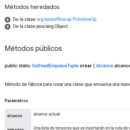
ize
Métodos heredados
De la clase
org.tensorflow.op.PrimitiveOp
De la clase java.lang.Object
Requantize
ize
Métodos públicos
AndReluAndRequantize
u
public static
Outfeed
Enqueue
Tuple
crear
(
Alcance
alcanc
uAndRequantize
Método de fábrica para crear una clase que envuelva una nu
AndRelu
AndReluAndRequantize
Parámetros
ize
alcance actual
alcance
Requantize
Una lista de tensores que se insertarán en la cola de
entradas
ize