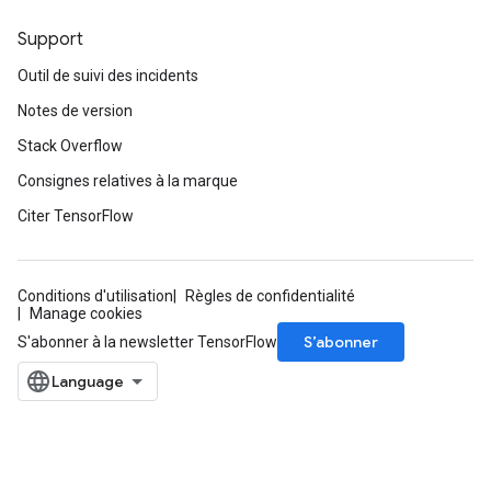
Support
Outil de suivi des incidents
Notes de version
Stack Overflow
Consignes relatives à la marque
Citer TensorFlow
Conditions d'utilisation
Règles de confidentialité
Manage cookies
S’abonner
m
S'abonner à la newsletter TensorFlow
rs
ersGradAccumDebug
eters
metersGradAccumDebug