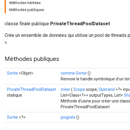
Méthodes héritées
Méthodes publiques
classe finale publique
PrivateThreadPoolDataset
Crée un ensemble de données qui utilise un pool de threads p
».
ize
Méthodes publiques
Sortie
<Objet>
comme Sortie
()
Renvoie le handle symbolique d'un ten
Requantize
PrivateThreadPoolDataset
créer
(
Scope
scope,
Operand
<?> inp
ize
statique
List<Class<?>> outputTypes, List<
Sh
AndReluAndRequantize
Méthode d'usine pour créer une class
u
PrivateThreadPoolDataset.
uAndRequantize
Sortie
<?>
poignée
()