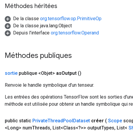
AndRelu
Méthodes héritées
AndReluAndRequantize
De la classe
org.tensorflow.op.PrimitiveOp
ize
De la classe java.lang.Object
Depuis l'interface
org.tensorflow.Operand
Requantize
ize
Méthodes publiques
sortie
publique <Objet>
as
Output
()
Renvoie le handle symbolique d'un tenseur.
Les entrées des opérations TensorFlow sont les sorties d'une
méthode est utilisée pour obtenir un handle symbolique qui rep
public static
Private
Thread
Pool
Dataset
créer
(
Scope
sco
<Long> num
Threads
,
List<Class<?>> output
Types
,
List<
S