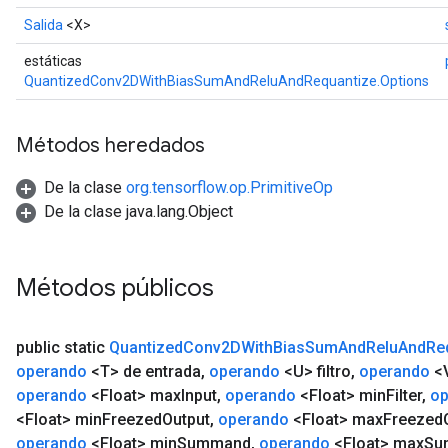
Salida
<X>
estáticas
QuantizedConv2DWithBiasSumAndReluAndRequantize.Options
Métodos heredados
De la clase
org.tensorflow.op.PrimitiveOp
De la clase java.lang.Object
Métodos públicos
public static
Quantized
Conv2DWith
Bias
Sum
And
Relu
And
Re
operando
<T> de entrada
,
operando
<U> filtro
,
operando
<
operando
<Float> max
Input
,
operando
<Float> min
Filter
,
op
<Float> min
Freezed
Output
,
operando
<Float> max
Freezed
operando
<Float> min
Summand
,
operando
<Float> max
Su