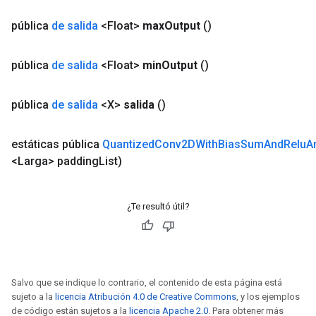
ersGradAccumDebug
pública
de salida
<Float>
max
Output
()
eters
metersGradAccumDebug
pública
de salida
<Float>
min
Output
()
ters
metersGradAccumDebug
ropParameters
pública
de salida
<X>
salida
()
s
ersGradAccumDebug
estáticas pública
Quantized
Conv2DWith
Bias
Sum
And
Relu
A
atorParameters
<Larga> padding
List)
imatorParametersGradAccumDebug
ghtParameters
meters
¿Te resultó útil?
ametersGradAccumDebug
adParameters
radParametersGradAccumDebug
rameters
Salvo que se indique lo contrario, el contenido de esta página está
ParametersGradAccumDebug
sujeto a la
licencia Atribución 4.0 de Creative Commons
, y los ejemplos
eters
de código están sujetos a la
licencia Apache 2.0
. Para obtener más