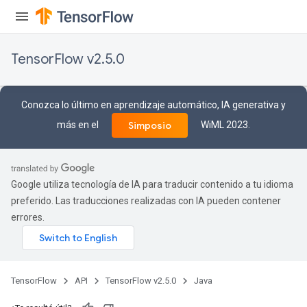
TensorFlow v2.5.0
Conozca lo último en aprendizaje automático, IA generativa y
más en el
WiML 2023.
Simposio
ize
Google utiliza tecnología de IA para traducir contenido a tu idioma
preferido. Las traducciones realizadas con IA pueden contener
errores.
Requantize
ize
AndReluAndRequantize
u
TensorFlow
API
TensorFlow v2.5.0
Java
uAndRequantize