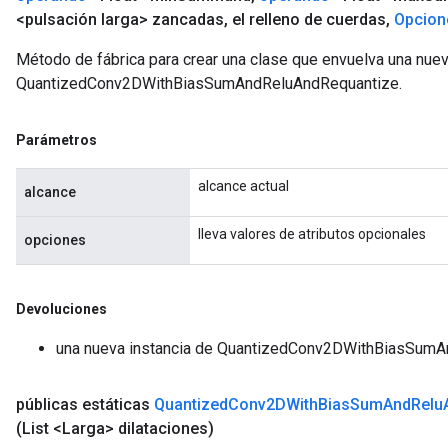
<pulsación larga> zancadas
,
el relleno de cuerdas
,
Opcion
Método de fábrica para crear una clase que envuelva una nue
QuantizedConv2DWithBiasSumAndReluAndRequantize.
Parámetros
alcance actual
alcance
lleva valores de atributos opcionales
opciones
Devoluciones
una nueva instancia de QuantizedConv2DWithBiasSum
m
públicas estáticas
Quantized
Conv2DWith
Bias
Sum
And
Relu
(List <Larga> dilataciones)
rs