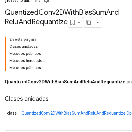
¿Te resultó útil?
Quantized
Conv2DWith
Bias
Sum
And
Relu
And
Requantize
AndRelu
AndReluAndRequantize
En esta página
Clases anidadas
ize
Métodos públicos
Métodos heredados
Requantize
Métodos públicos
ize
QuantizedConv2DWithBiasSumAndReluAndRequantize
pub
Clases anidadas
clase
QuantizedConv2DWithBiasSumAndReluAndRequantize.Opt