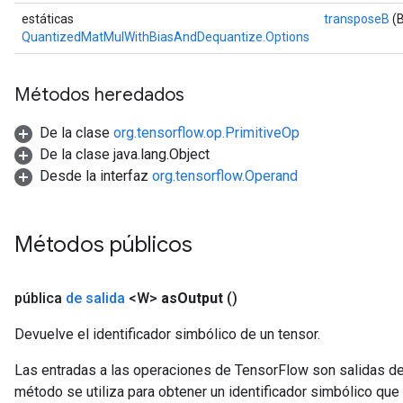
estáticas
transposeB
(B
QuantizedMatMulWithBiasAndDequantize.Options
Métodos heredados
De la clase
org.tensorflow.op.PrimitiveOp
De la clase java.lang.Object
Desde la interfaz
org.tensorflow.Operand
Métodos públicos
pública
de salida
<W>
as
Output
()
Devuelve el identificador simbólico de un tensor.
Las entradas a las operaciones de TensorFlow son salidas de
método se utiliza para obtener un identificador simbólico que 