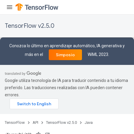
ize
TensorFlow v2.5.0
Conozca lo último en aprendizaje automático, IA generativa y
más en el
WiML 2023.
Simposio
Requantize
ize
AndReluAndRequantize
u
Google utiliza tecnología de IA para traducir contenido a tu idioma
uAndRequantize
preferido. Las traducciones realizadas con IA pueden contener
errores.
AndRelu
AndReluAndRequantize
TensorFlow
API
TensorFlow v2.5.0
Java
ize