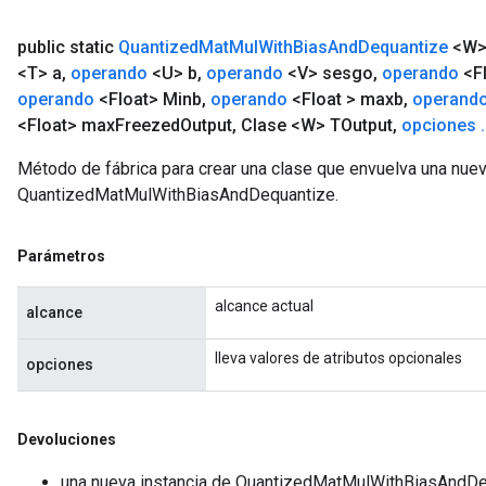
public static
Quantized
Mat
Mul
With
Bias
And
Dequantize
<W
<T> a
,
operando
<U> b
,
operando
<V> sesgo
,
operando
<Fl
operando
<Float> Minb
,
operando
<Float > maxb
,
operand
<Float> max
Freezed
Output
,
Clase <W> TOutput
,
opciones
.
Método de fábrica para crear una clase que envuelva una nue
QuantizedMatMulWithBiasAndDequantize.
Parámetros
m
alcance actual
alcance
rs
ersGradAccumDebug
lleva valores de atributos opcionales
opciones
eters
metersGradAccumDebug
ters
Devoluciones
metersGradAccumDebug
una nueva instancia de QuantizedMatMulWithBiasAndD
ropParameters