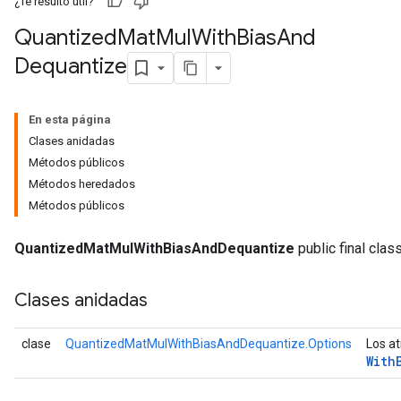
¿Te resultó útil?
Quantized
Mat
Mul
With
Bias
And
Dequantize
Requantize
ize
En esta página
Clases anidadas
Métodos públicos
Métodos heredados
Métodos públicos
QuantizedMatMulWithBiasAndDequantize
public final clas
Clases anidadas
clase
QuantizedMatMulWithBiasAndDequantize.Options
Los at
With