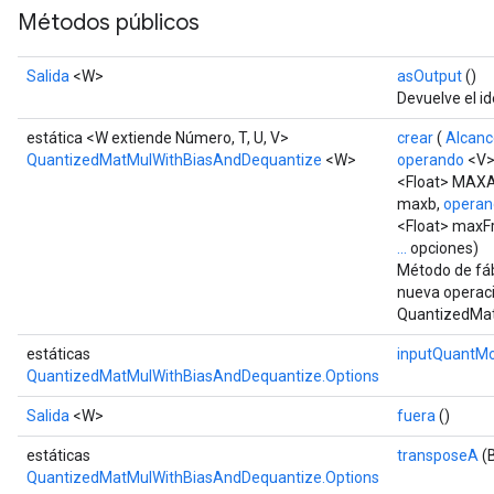
Métodos públicos
Salida
<W>
asOutput
()
Devuelve el id
estática <W extiende Número, T, U, V>
crear
(
Alcanc
QuantizedMatMulWithBiasAndDequantize
<W>
operando
<V>
<Float> MAX
maxb,
operan
<Float> maxF
...
opciones)
Método de fáb
nueva operac
QuantizedMat
estáticas
inputQuantM
QuantizedMatMulWithBiasAndDequantize.Options
Salida
<W>
fuera
()
estáticas
transposeA
(
QuantizedMatMulWithBiasAndDequantize.Options