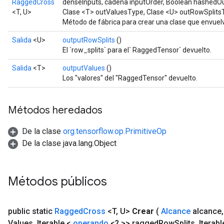
RaggedCross
denseInputs, cadena inputOrder, Boolean hashed
<T, U>
Clase <T> outValuesType, Clase <U> outRowSplits
Método de fábrica para crear una clase que envue
Salida
<U>
outputRowSplits
()
El `row_splits` para el` RaggedTensor` devuelto.
Salida
<T>
outputValues
()
Los "valores" del "RaggedTensor" devuelto.
Métodos heredados
De la clase
org.tensorflow.op.PrimitiveOp
De la clase java.lang.Object
Métodos públicos
public static
Ragged
Cross
<T
,
U>
Crear
(
Alcance
alcance
,
Values
,
Iterable <
operando
<? >> ragged
Row
Splits
,
Iterabl