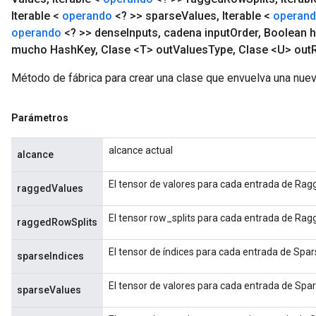
Iterable <
operando
<? >> sparse
Values
,
Iterable <
operan
operando
<? >> dense
Inputs
,
cadena input
Order
,
Boolean 
mucho Hash
Key
,
Clase <T> out
Values
Type
,
Clase <U> out
Método de fábrica para crear una clase que envuelva una nu
Parámetros
alcance actual
alcance
El tensor de valores para cada entrada de Rag
raggedValues
El tensor row_splits para cada entrada de Rag
raggedRowSplits
El tensor de índices para cada entrada de Spa
sparseIndices
El tensor de valores para cada entrada de Spa
sparseValues