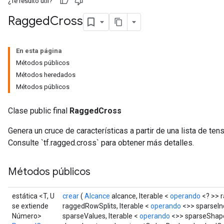
¿Te resultó útil?
Ragged
Cross
En esta página
Métodos públicos
Métodos heredados
Métodos públicos
Clase public final
RaggedCross
Genera un cruce de características a partir de una lista de t
Consulte `tf.ragged.cross` para obtener más detalles.
Métodos públicos
estática <T, U
crear
(
Alcance
alcance, Iterable <
operando
<? >> r
se extiende
raggedRowSplits, Iterable <
operando
<>> sparseInd
Número>
sparseValues, Iterable <
operando
<>> sparseShape 