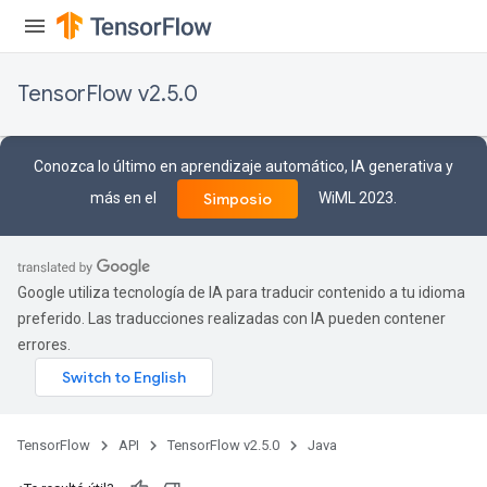
Requantize
ize
TensorFlow v2.5.0
AndReluAndRequantize
u
uAndRequantize
Conozca lo último en aprendizaje automático, IA generativa y
más en el
WiML 2023.
Simposio
AndRelu
AndReluAndRequantize
Google utiliza tecnología de IA para traducir contenido a tu idioma
ize
preferido. Las traducciones realizadas con IA pueden contener
errores.
Requantize
ize
TensorFlow
API
TensorFlow v2.5.0
Java