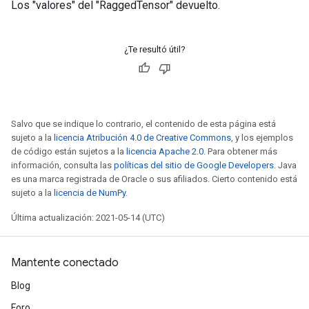
Los "valores" del "RaggedTensor" devuelto.
radParametersGradAccumDebug
rameters
ParametersGradAccumDebug
¿Te resultó útil?
eters
metersGradAccumDebug
ientDescentParameters
dientDescentParametersGradAccumDebug
Salvo que se indique lo contrario, el contenido de esta página está
sujeto a la
licencia Atribución 4.0 de Creative Commons
, y los ejemplos
de código están sujetos a la
licencia Apache 2.0
. Para obtener más
información, consulta las
políticas del sitio de Google Developers
. Java
es una marca registrada de Oracle o sus afiliados. Cierto contenido está
sujeto a la
licencia de NumPy
.
Última actualización: 2021-05-14 (UTC)
Mantente conectado
Blog
Foro