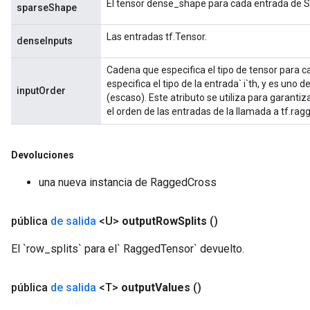
El tensor dense_shape para cada entrada de 
sparseShape
Las entradas tf.Tensor.
denseInputs
m
Cadena que especifica el tipo de tensor para ca
rs
especifica el tipo de la entrada` i`th, y es uno de 
inputOrder
ersGradAccumDebug
(escaso). Este atributo se utiliza para garant
eters
el orden de las entradas de la llamada a tf.rag
metersGradAccumDebug
ters
Devoluciones
metersGradAccumDebug
ropParameters
una nueva instancia de RaggedCross
s
ersGradAccumDebug
pública
de salida
<U>
output
Row
Splits
()
atorParameters
imatorParametersGradAccumDebug
El `row_splits` para el` RaggedTensor` devuelto.
ghtParameters
meters
pública
de salida
<T>
output
Values
()
ametersGradAccumDebug
adParameters