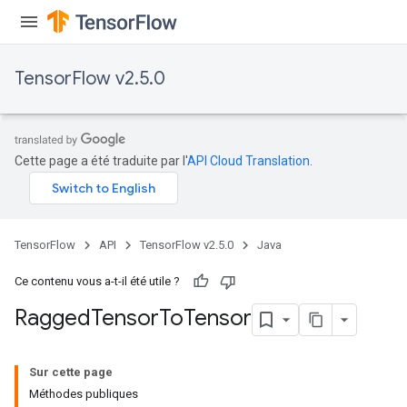
uAndRequantize
TensorFlow v2.5.0
AndRelu
AndReluAndRequantize
ize
Cette page a été traduite par l'
API Cloud Translation
.
Requantize
ize
TensorFlow
API
TensorFlow v2.5.0
Java
Ce contenu vous a-t-il été utile ?
Ragged
Tensor
To
Tensor
Sur cette page
Méthodes publiques