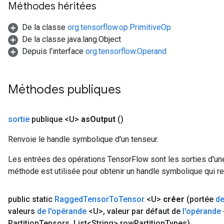
Méthodes héritées
De la classe
org.tensorflow.op.PrimitiveOp
De la classe java.lang.Object
Depuis l'interface
org.tensorflow.Operand
Méthodes publiques
sortie
publique <U>
as
Output
()
Renvoie le handle symbolique d'un tenseur.
Les entrées des opérations TensorFlow sont les sorties d'une
méthode est utilisée pour obtenir un handle symbolique qui rep
m
public static
Ragged
Tensor
To
Tensor
<U>
créer
(portée
de
valeurs
de l'opérande
<U>
,
valeur par défaut de
l'opérande
rs
Partition
Tensors
,
List<String> row
Partition
Types)