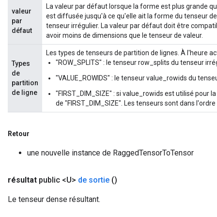
La valeur par défaut lorsque la forme est plus grande que
valeur
ientDescentParameters
est diffusée jusqu'à ce qu'elle ait la forme du tenseur de
par
dientDescentParametersGradAccumDebug
tenseur irrégulier. La valeur par défaut doit être compati
défaut
avoir moins de dimensions que le tenseur de valeur.
Les types de tenseurs de partition de lignes. À l'heure actu
"ROW_SPLITS" : le tenseur row_splits du tenseur irrég
Types
de
"VALUE_ROWIDS" : le tenseur value_rowids du tenseur 
partition
de ligne
"FIRST_DIM_SIZE" : si value_rowids est utilisé pour l
de "FIRST_DIM_SIZE". Les tenseurs sont dans l'ordre
Retour
une nouvelle instance de RaggedTensorToTensor
résultat
public <U>
de sortie
()
Le tenseur dense résultant.