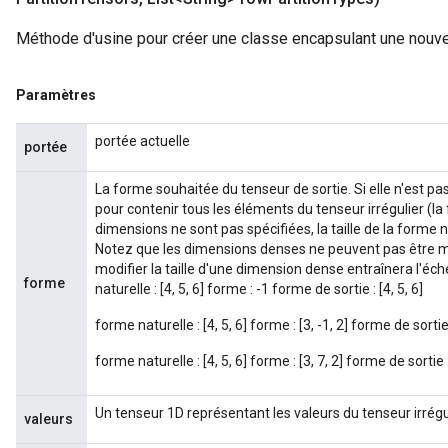
ersGradAccumDebug
Méthode d'usine pour créer une classe encapsulant une nouv
eters
metersGradAccumDebug
ters
Paramètres
metersGradAccumDebug
ropParameters
portée actuelle
portée
s
ersGradAccumDebug
La forme souhaitée du tenseur de sortie. Si elle n'est pa
atorParameters
pour contenir tous les éléments du tenseur irrégulier (la 
dimensions ne sont pas spécifiées, la taille de la forme n
imatorParametersGradAccumDebug
Notez que les dimensions denses ne peuvent pas être m
ghtParameters
modifier la taille d'une dimension dense entraînera l'éc
meters
forme
naturelle : [4, 5, 6] forme : -1 forme de sortie : [4, 5, 6]
ametersGradAccumDebug
forme naturelle : [4, 5, 6] forme : [3, -1, 2] forme de sortie :
adParameters
radParametersGradAccumDebug
forme naturelle : [4, 5, 6] forme : [3, 7, 2] forme de sortie : 
rameters
ParametersGradAccumDebug
Un tenseur 1D représentant les valeurs du tenseur irrégul
valeurs
eters
metersGradAccumDebug