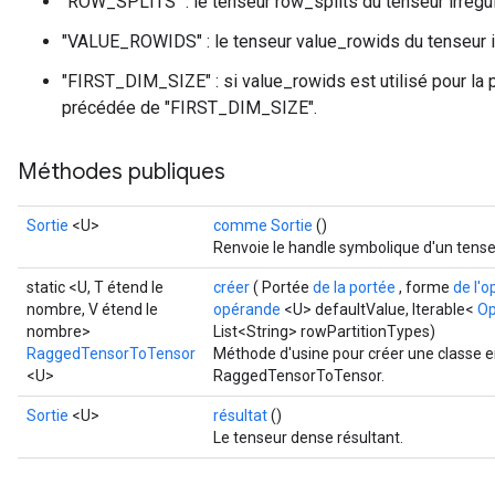
"ROW_SPLITS" : le tenseur row_splits du tenseur irrégul
"VALUE_ROWIDS" : le tenseur value_rowids du tenseur ir
"FIRST_DIM_SIZE" : si value_rowids est utilisé pour la 
précédée de "FIRST_DIM_SIZE".
Méthodes publiques
Sortie
<U>
comme Sortie
()
Renvoie le handle symbolique d'un tense
static <U, T étend le
créer
( Portée
de la portée
, forme
de l'
nombre, V étend le
opérande
<U> defaultValue, Iterable<
Op
nombre>
List<String> rowPartitionTypes)
RaggedTensorToTensor
Méthode d'usine pour créer une classe 
<U>
RaggedTensorToTensor.
Sortie
<U>
résultat
()
Le tenseur dense résultant.