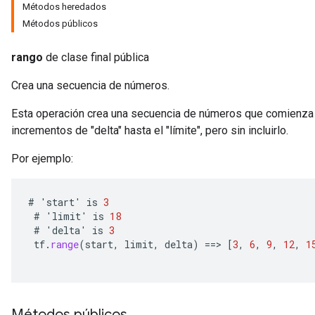
Métodos heredados
Métodos públicos
rango
de clase final pública
Crea una secuencia de números.
Esta operación crea una secuencia de números que comienza en
incrementos de "delta" hasta el "límite", pero sin incluirlo.
Por ejemplo:
#
'
start
'
is
3
#
'
limit
'
is
18
#
'
delta
'
is
3
tf
.
range
(
start
,
limit
,
delta
)
==
>
[
3
,
6
,
9
,
12
,
1
Métodos públicos