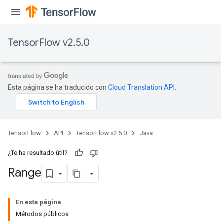
AndRelu
AndReluAndRequantize
TensorFlow v2.5.0
ize
Requantize
ize
Esta página se ha traducido con
Cloud Translation API
.
TensorFlow
API
TensorFlow v2.5.0
Java
¿Te ha resultado útil?
Range
En esta página
Métodos públicos