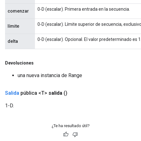
ters
0-D (escalar). Primera entrada en la secuencia.
comenzar
metersGradAccumDebug
ropParameters
0-D (escalar). Límite superior de secuencia, exclusivo
límite
s
ersGradAccumDebug
0-D (escalar). Opcional. El valor predeterminado es 
delta
atorParameters
imatorParametersGradAccumDebug
ghtParameters
Devoluciones
meters
ametersGradAccumDebug
una nueva instancia de Range
adParameters
radParametersGradAccumDebug
Salida
pública <T>
salida
()
rameters
ParametersGradAccumDebug
1-D.
eters
metersGradAccumDebug
ientDescentParameters
¿Te ha resultado útil?
dientDescentParametersGradAccumDebug