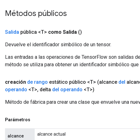
Métodos públicos
Salida
pública <T>
como Salida
()
Devuelve el identificador simbólico de un tensor.
Las entradas a las operaciones de TensorFlow son salidas de
método se utiliza para obtener un identificador simbólico que 
creación
de rango
estático público <T>
(alcance
del
alcan
operando
<T>
,
delta
del operando
<T>)
m
Método de fábrica para crear una clase que envuelve una nuev
rs
Parámetros
ersGradAccumDebug
eters
alcance actual
alcance
metersGradAccumDebug