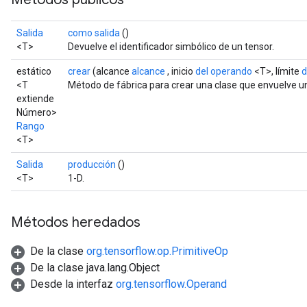
Salida
como salida
()
<T>
Devuelve el identificador simbólico de un tensor.
estático
crear
(alcance
alcance
, inicio
del operando
<T>, límite
d
<T
Método de fábrica para crear una clase que envuelve u
extiende
Número>
Rango
<T>
Salida
producción
()
<T>
1-D.
Métodos heredados
De la clase
org.tensorflow.op.PrimitiveOp
De la clase java.lang.Object
Desde la interfaz
org.tensorflow.Operand