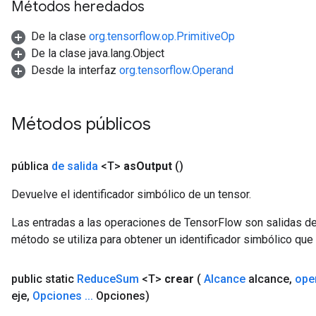
Métodos heredados
De la clase
org.tensorflow.op.PrimitiveOp
m
De la clase java.lang.Object
Desde la interfaz
org.tensorflow.Operand
rs
ersGradAccumDebug
eters
Métodos públicos
metersGradAccumDebug
ters
metersGradAccumDebug
pública
de salida
<T>
as
Output
()
ropParameters
s
Devuelve el identificador simbólico de un tensor.
ersGradAccumDebug
Las entradas a las operaciones de TensorFlow son salidas de
atorParameters
método se utiliza para obtener un identificador simbólico que 
imatorParametersGradAccumDebug
ghtParameters
meters
public static
Reduce
Sum
<T>
crear
(
Alcance
alcance
,
ope
ametersGradAccumDebug
eje
,
Opciones
.
.
.
Opciones)
adParameters