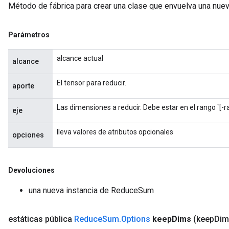
Método de fábrica para crear una clase que envuelva una nu
radParametersGradAccumDebug
rameters
ParametersGradAccumDebug
Parámetros
eters
metersGradAccumDebug
alcance actual
alcance
ientDescentParameters
dientDescentParametersGradAccumDebug
El tensor para reducir.
aporte
Las dimensiones a reducir. Debe estar en el rango `[-r
eje
lleva valores de atributos opcionales
opciones
Devoluciones
una nueva instancia de ReduceSum
estáticas pública
Reduce
Sum
.
Options
keep
Dims
(keep
Dim