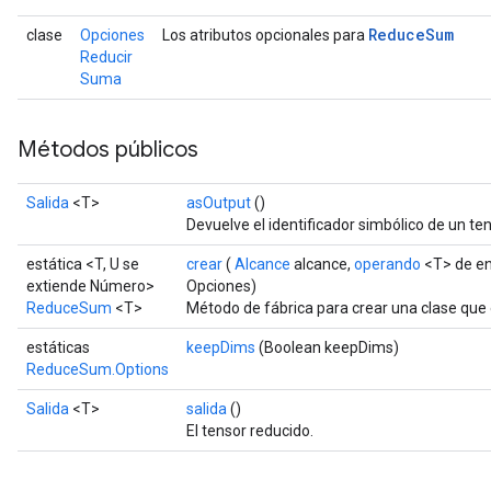
Reduce
Sum
clase
Opciones
Los atributos opcionales para
Reducir
Suma
Métodos públicos
Salida
<T>
asOutput
()
Devuelve el identificador simbólico de un ten
estática <T, U se
crear
(
Alcance
alcance,
operando
<T> de en
extiende Número>
Opciones)
ReduceSum
<T>
Método de fábrica para crear una clase qu
estáticas
keepDims
(Boolean keepDims)
ReduceSum.Options
Salida
<T>
salida
()
El tensor reducido.