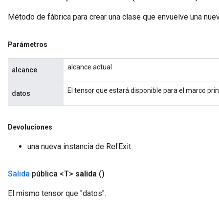
rs
Método de fábrica para crear una clase que envuelve una nuev
ersGradAccumDebug
eters
Parámetros
metersGradAccumDebug
ters
alcance actual
alcance
metersGradAccumDebug
ropParameters
El tensor que estará disponible para el marco prin
datos
s
ersGradAccumDebug
atorParameters
Devoluciones
imatorParametersGradAccumDebug
ghtParameters
una nueva instancia de RefExit
meters
ametersGradAccumDebug
Salida
pública <T>
salida
()
adParameters
radParametersGradAccumDebug
El mismo tensor que "datos".
rameters
ParametersGradAccumDebug