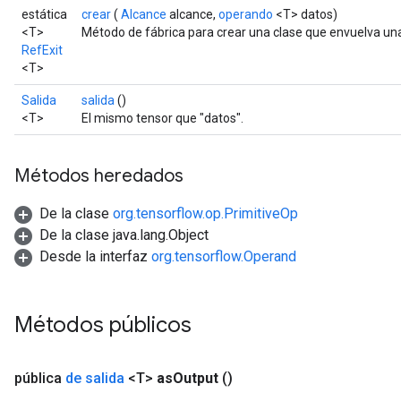
estática
crear
(
Alcance
alcance,
operando
<T> datos)
<T>
Método de fábrica para crear una clase que envuelva una
RefExit
<T>
Salida
salida
()
<T>
El mismo tensor que "datos".
Métodos heredados
De la clase
org.tensorflow.op.PrimitiveOp
De la clase java.lang.Object
Desde la interfaz
org.tensorflow.Operand
Métodos públicos
pública
de salida
<T>
as
Output
()
m