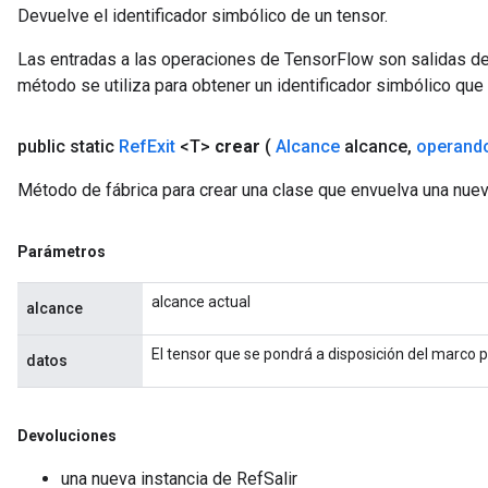
Devuelve el identificador simbólico de un tensor.
rs
Las entradas a las operaciones de TensorFlow son salidas de
ersGradAccumDebug
método se utiliza para obtener un identificador simbólico que 
eters
metersGradAccumDebug
ters
public static
Ref
Exit
<T>
crear
(
Alcance
alcance
,
operand
metersGradAccumDebug
Método de fábrica para crear una clase que envuelva una nuev
ropParameters
s
ersGradAccumDebug
Parámetros
atorParameters
imatorParametersGradAccumDebug
alcance actual
alcance
ghtParameters
meters
El tensor que se pondrá a disposición del marco 
datos
ametersGradAccumDebug
adParameters
radParametersGradAccumDebug
Devoluciones
rameters
una nueva instancia de RefSalir
ParametersGradAccumDebug