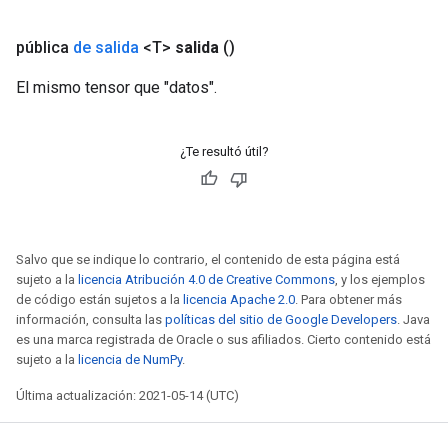
eters
metersGradAccumDebug
pública
de salida
<T>
salida
()
ientDescentParameters
El mismo tensor que "datos".
dientDescentParametersGradAccumDebug
¿Te resultó útil?
Salvo que se indique lo contrario, el contenido de esta página está
sujeto a la
licencia Atribución 4.0 de Creative Commons
, y los ejemplos
de código están sujetos a la
licencia Apache 2.0
. Para obtener más
información, consulta las
políticas del sitio de Google Developers
. Java
es una marca registrada de Oracle o sus afiliados. Cierto contenido está
sujeto a la
licencia de NumPy
.
Última actualización: 2021-05-14 (UTC)