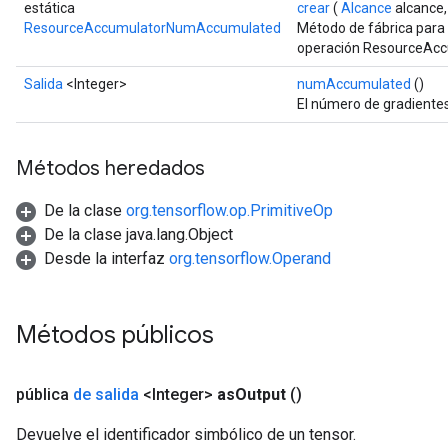
estática
crear
(
Alcance
alcance
ResourceAccumulatorNumAccumulated
Método de fábrica para
operación ResourceAc
Salida
<Integer>
numAccumulated
()
El número de gradiente
m
Métodos heredados
rs
De la clase
org.tensorflow.op.PrimitiveOp
ersGradAccumDebug
De la clase java.lang.Object
eters
Desde la interfaz
org.tensorflow.Operand
metersGradAccumDebug
ters
metersGradAccumDebug
Métodos públicos
ropParameters
s
ersGradAccumDebug
pública
de salida
<Integer>
as
Output
()
atorParameters
imatorParametersGradAccumDebug
Devuelve el identificador simbólico de un tensor.