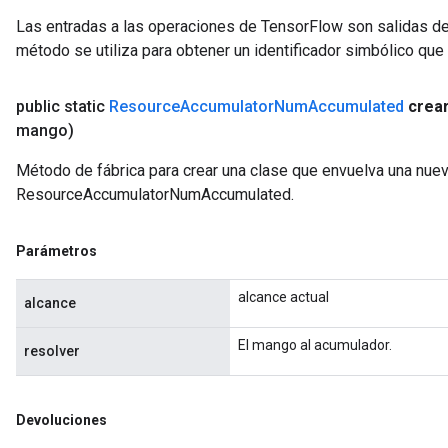
ghtParameters
Las entradas a las operaciones de TensorFlow son salidas de
meters
método se utiliza para obtener un identificador simbólico que 
ametersGradAccumDebug
adParameters
radParametersGradAccumDebug
public static
Resource
Accumulator
Num
Accumulated
crea
rameters
mango)
ParametersGradAccumDebug
Método de fábrica para crear una clase que envuelva una nue
eters
ResourceAccumulatorNumAccumulated.
metersGradAccumDebug
ientDescentParameters
dientDescentParametersGradAccumDebug
Parámetros
alcance actual
alcance
El mango al acumulador.
resolver
Devoluciones