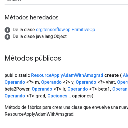
rameters
ParametersGradAccumDebug
Métodos heredados
eters
metersGradAccumDebug
De la clase
org.tensorflow.op.PrimitiveOp
ientDescentParameters
De la clase java.lang.Object
dientDescentParametersGradAccumDebug
Métodos públicos
public static
Resource
Apply
Adam
With
Amsgrad
create
(
Al
Operando
<?> m
,
Operando
<?> v
,
Operando
<?> vhat
,
Oper
beta2Power
,
Operando
<T> lr
,
Operando
<T> beta1
,
Operan
Operando
<T> grad
,
Opciones
.
.
.
opciones)
Método de fábrica para crear una clase que envuelve una nue
ResourceApplyAdamWithAmsgrad.