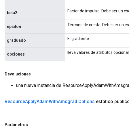
Factor de impulso. Debe ser un esc
beta2
Término de cresta. Debe ser un es
épsilon
El gradiente.
graduado
lleva valores de atributos opciona
opciones
Devoluciones
una nueva instancia de ResourceApplyAdamWithAmsgr
Resource
Apply
Adam
With
Amsgrad
.
Options
estático públic
Parámetros