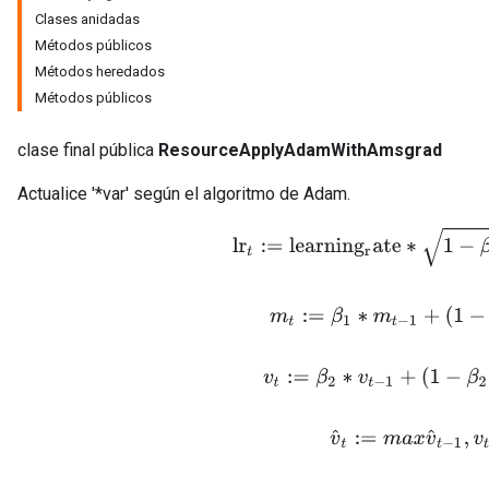
Clases anidadas
Métodos públicos
Métodos heredados
Métodos públicos
clase final pública
ResourceApplyAdamWithAmsgrad
Actualice '*var' según el algoritmo de Adam.
lr
t
:=
l
e
a
r
n
i
n
g
r
a
t
e
∗
1
−
β
2
t
/
(
m
t
:=
β
1
∗
m
t
−
1
+
(
1
−
β
1
)
v
t
:=
β
2
∗
v
t
−
1
+
(
1
−
β
2
)
∗
g
v
^
t
:=
m
a
x
v
^
t
−
1
,
v
t