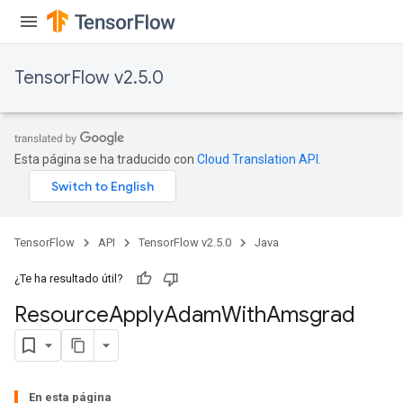
TensorFlow v2.5.0
Esta página se ha traducido con
Cloud Translation API
.
TensorFlow
API
TensorFlow v2.5.0
Java
¿Te ha resultado útil?
Resource
Apply
Adam
With
Amsgrad
En esta página