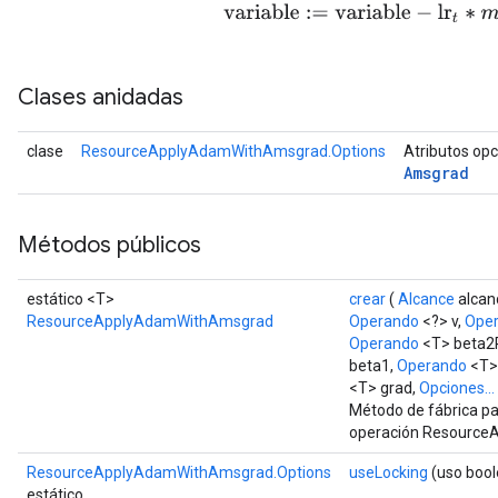
variable
:=
variable
−
lr
t
∗
m
t
/
m
rs
Clases anidadas
ersGradAccumDebug
eters
clase
ResourceApplyAdamWithAmsgrad.Options
Atributos op
metersGradAccumDebug
Amsgrad
ters
metersGradAccumDebug
Métodos públicos
ropParameters
s
estático <T>
crear
(
Alcance
alcan
ersGradAccumDebug
ResourceApplyAdamWithAmsgrad
Operando
<?> v,
Ope
atorParameters
Operando
<T> beta2
imatorParametersGradAccumDebug
beta1,
Operando
<T>
ghtParameters
<T> grad,
Opciones...
meters
Método de fábrica pa
operación Resourc
ametersGradAccumDebug
adParameters
ResourceApplyAdamWithAmsgrad.Options
useLocking
(uso bool
radParametersGradAccumDebug
estático