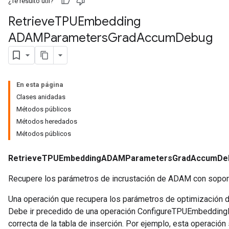
¿Te resultó útil?
Retrieve
TPUEmbedding
eters
ADAMParameters
Grad
Accum
Debug
metersGradAccumDebug
ters
metersGradAccumDebug
ropParameters
En esta página
s
Clases anidadas
ersGradAccumDebug
Métodos públicos
atorParameters
Métodos heredados
imatorParametersGradAccumDebug
Métodos públicos
ghtParameters
meters
RetrieveTPUEmbeddingADAMParametersGradAccumDe
ametersGradAccumDebug
adParameters
Recupere los parámetros de incrustación de ADAM con sopor
radParametersGradAccumDebug
rameters
Una operación que recupera los parámetros de optimización de
ParametersGradAccumDebug
Debe ir precedido de una operación ConfigureTPUEmbeddingH
eters
correcta de la tabla de inserción. Por ejemplo, esta operación