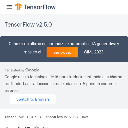
TensorFlow v2.5.0
Conozca lo último en aprendizaje automático, IA generativa y
más en el
WiML 2023.
Simposio
Google utiliza tecnología de IA para traducir contenido a tu idioma
preferido. Las traducciones realizadas con IA pueden contener
errores.
m
rs
TensorFlow
API
TensorFlow v2.5.0
Java
ersGradAccumDebug