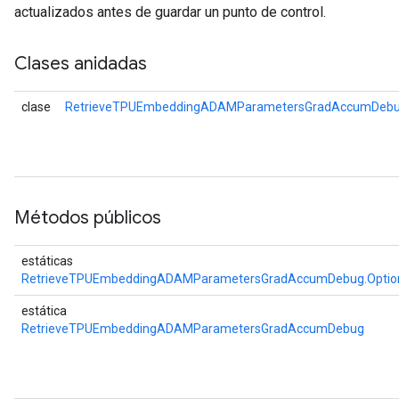
metersGradAccumDebug
actualizados antes de guardar un punto de control.
ientDescentParameters
dientDescentParametersGradAccumDebug
Clases anidadas
clase
RetrieveTPUEmbeddingADAMParametersGradAccumDebug
Métodos públicos
estáticas
RetrieveTPUEmbeddingADAMParametersGradAccumDebug.Optio
estática
RetrieveTPUEmbeddingADAMParametersGradAccumDebug