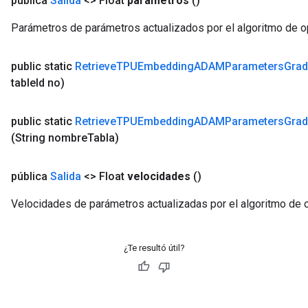
pública
Salida
<> Float
parámetros
()
Parámetros de parámetros actualizados por el algoritmo de 
public static
Retrieve
TPUEmbedding
ADAMParameters
Grad
table
Id no)
public static
Retrieve
TPUEmbedding
ADAMParameters
Grad
(String nombre
Tabla)
pública
Salida
<> Float
velocidades
()
Velocidades de parámetros actualizadas por el algoritmo de
¿Te resultó útil?