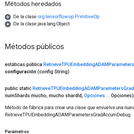
Métodos heredados
De la clase
org.tensorflow.op.PrimitiveOp
De la clase java.lang.Object
Métodos públicos
estáticas pública
Retrieve
TPUEmbedding
ADAMParameter
configuración
(config String)
public static
Retrieve
TPUEmbedding
ADAMParameters
Grad
num
Shards mucho
,
mucho shard
Id
,
Opciones
.
.
.
Opciones)
Método de fábrica para crear una clase que envuelva una nue
RetrieveTPUEmbeddingADAMParametersGradAccumDebug.
Parámetros