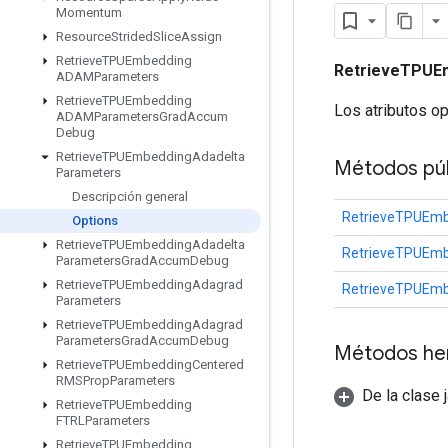
Momentum
Resource
Strided
Slice
Assign
Retrieve
TPUEmbedding
RetrieveTPUE
ADAMParameters
Retrieve
TPUEmbedding
Los atributos o
ADAMParameters
Grad
Accum
Debug
Retrieve
TPUEmbedding
Adadelta
Métodos púb
Parameters
Descripción general
RetrieveTPUEmb
Options
Retrieve
TPUEmbedding
Adadelta
RetrieveTPUEmb
Parameters
Grad
Accum
Debug
Retrieve
TPUEmbedding
Adagrad
RetrieveTPUEmb
Parameters
Retrieve
TPUEmbedding
Adagrad
Parameters
Grad
Accum
Debug
Métodos he
Retrieve
TPUEmbedding
Centered
RMSProp
Parameters
De la clase 
Retrieve
TPUEmbedding
FTRLParameters
Retrieve
TPUEmbedding