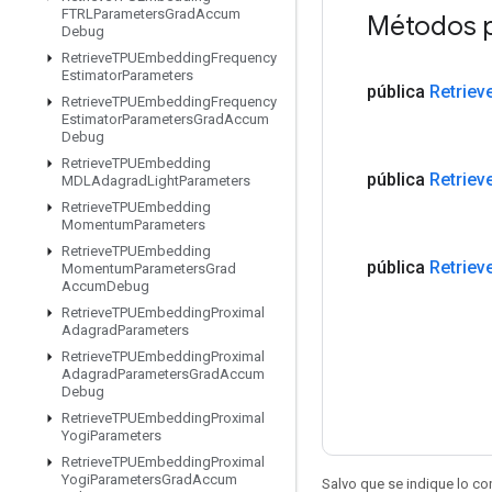
FTRLParameters
Grad
Accum
Métodos p
Debug
Retrieve
TPUEmbedding
Frequency
Estimator
Parameters
pública
Retriev
Retrieve
TPUEmbedding
Frequency
Estimator
Parameters
Grad
Accum
Debug
Retrieve
TPUEmbedding
pública
Retriev
MDLAdagrad
Light
Parameters
Retrieve
TPUEmbedding
Momentum
Parameters
Retrieve
TPUEmbedding
pública
Retriev
Momentum
Parameters
Grad
Accum
Debug
Retrieve
TPUEmbedding
Proximal
Adagrad
Parameters
Retrieve
TPUEmbedding
Proximal
Adagrad
Parameters
Grad
Accum
Debug
Retrieve
TPUEmbedding
Proximal
Yogi
Parameters
Retrieve
TPUEmbedding
Proximal
Yogi
Parameters
Grad
Accum
Salvo que se indique lo con