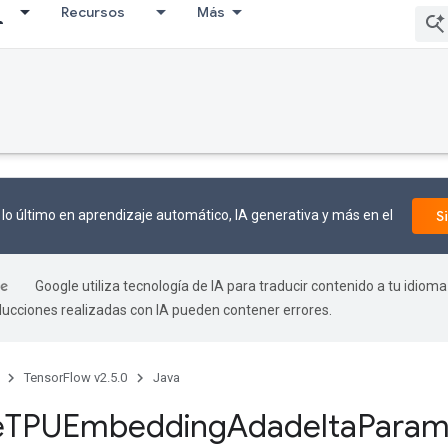
Recursos
Más
lo último en aprendizaje automático, IA generativa y más en el
S
Google utiliza tecnología de IA para traducir contenido a tu idioma
aducciones realizadas con IA pueden contener errores.
TensorFlow v2.5.0
Java
e
TPUEmbedding
Adadelta
Param