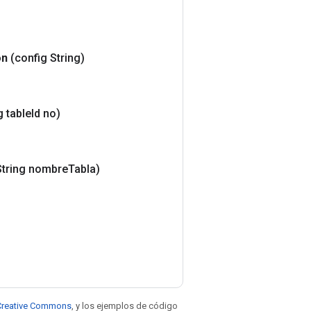
ón
(config String)
 table
Id no)
String nombre
Tabla)
e Creative Commons
, y los ejemplos de código