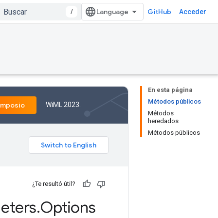
/
GitHub
Acceder
En esta página
Métodos públicos
WiML 2023.
imposio
Métodos
heredados
Métodos públicos
¿Te resultó útil?
eters
.
Options