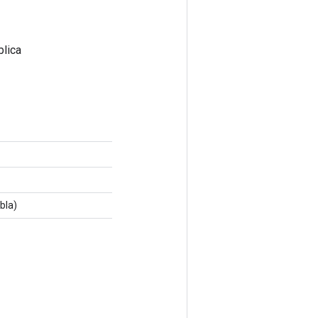
blica
bla)