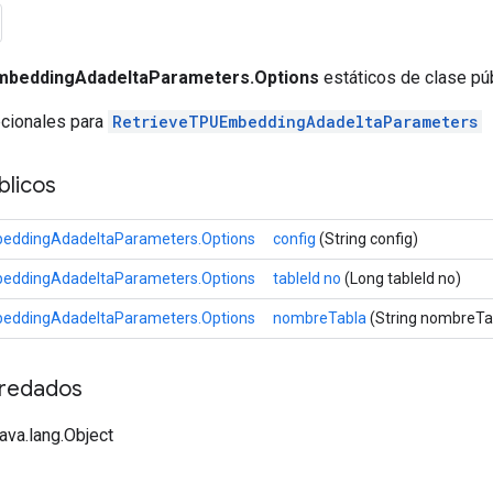
mbeddingAdadeltaParameters.Options
estáticos de clase pú
pcionales para
RetrieveTPUEmbeddingAdadeltaParameters
licos
eddingAdadeltaParameters.Options
config
(String config)
eddingAdadeltaParameters.Options
tableId no
(Long tableId no)
eddingAdadeltaParameters.Options
nombreTabla
(String nombreTa
redados
java.lang.Object