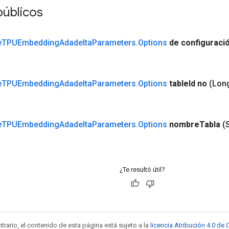
úblicos
e
TPUEmbedding
Adadelta
Parameters
.
Options
de configuraci
e
TPUEmbedding
Adadelta
Parameters
.
Options
table
Id no
(Long
e
TPUEmbedding
Adadelta
Parameters
.
Options
nombre
Tabla
(
¿Te resultó útil?
trario, el contenido de esta página está sujeto a la
licencia Atribución 4.0 d