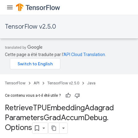
TensorFlow v2.5.0
Cette page a été traduite par l'
API Cloud Translation
.
m
TensorFlow
API
TensorFlow v2.5.0
Java
rs
ersGradAccumDebug
Ce contenu vous a-t-il été utile ?
eters
Retrieve
TPUEmbedding
Adagrad
metersGradAccumDebug
Parameters
Grad
Accum
Debug
.
ters
metersGradAccumDebug
Options