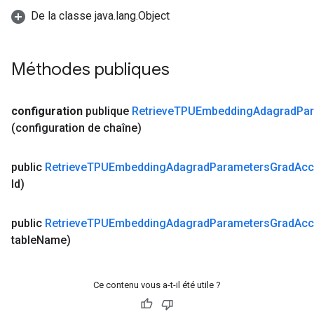
De la classe java.lang.Object
Méthodes publiques
configuration
publique
Retrieve
TPUEmbedding
Adagrad
Pa
(configuration de chaîne)
public
Retrieve
TPUEmbedding
Adagrad
Parameters
Grad
Ac
Id)
public
Retrieve
TPUEmbedding
Adagrad
Parameters
Grad
Ac
table
Name)
Ce contenu vous a-t-il été utile ?