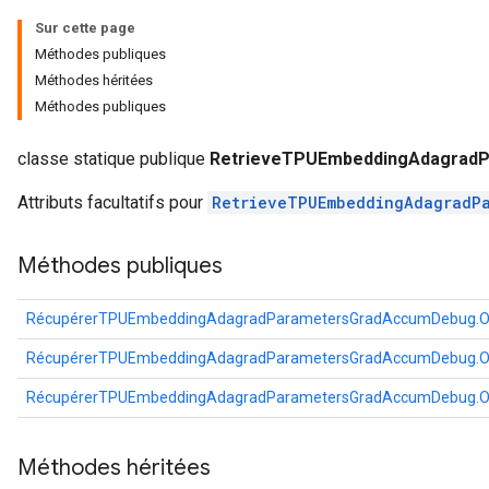
ropParameters
Sur cette page
s
Méthodes publiques
ersGradAccumDebug
Méthodes héritées
atorParameters
Méthodes publiques
imatorParametersGradAccumDebug
ghtParameters
classe statique publique
RetrieveTPUEmbeddingAdagradP
meters
Attributs facultatifs pour
RetrieveTPUEmbeddingAdagradP
ametersGradAccumDebug
adParameters
Méthodes publiques
radParametersGradAccumDebug
rameters
ParametersGradAccumDebug
RécupérerTPUEmbeddingAdagradParametersGradAccumDebug.O
eters
RécupérerTPUEmbeddingAdagradParametersGradAccumDebug.O
metersGradAccumDebug
ientDescentParameters
RécupérerTPUEmbeddingAdagradParametersGradAccumDebug.O
dientDescentParametersGradAccumDebug
Méthodes héritées