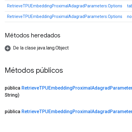
RetrieveTPUEmbeddingProximalAdagradParameters.Options
ta
RetrieveTPUEmbeddingProximalAdagradParameters.Options
no
Métodos heredados
De la clase java.lang.Object
Métodos públicos
pública
Retrieve
TPUEmbedding
Proximal
Adagrad
Paramete
String)
pública
Retrieve
TPUEmbedding
Proximal
Adagrad
Paramete