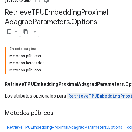
¿Te resultó útil?
radParametersGradAccumDebug
Retrieve
TPUEmbedding
Proximal
rameters
Adagrad
Parameters
.
Options
ParametersGradAccumDebug
eters
metersGradAccumDebug
ientDescentParameters
En esta página
dientDescentParametersGradAccumDebug
Métodos públicos
Métodos heredados
Métodos públicos
RetrieveTPUEmbeddingProximalAdagradParameters.Op
Los atributos opcionales para
RetrieveTPUEmbeddingProx
Métodos públicos
RetrieveTPUEmbeddingProximalAdagradParameters.Options
co