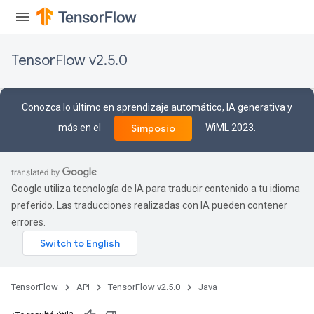
m
rs
TensorFlow v2.5.0
ersGradAccumDebug
eters
metersGradAccumDebug
Conozca lo último en aprendizaje automático, IA generativa y
ters
más en el
WiML 2023.
Simposio
metersGradAccumDebug
ropParameters
s
ersGradAccumDebug
Google utiliza tecnología de IA para traducir contenido a tu idioma
atorParameters
preferido. Las traducciones realizadas con IA pueden contener
imatorParametersGradAccumDebug
errores.
ghtParameters
meters
ametersGradAccumDebug
adParameters
TensorFlow
API
TensorFlow v2.5.0
Java