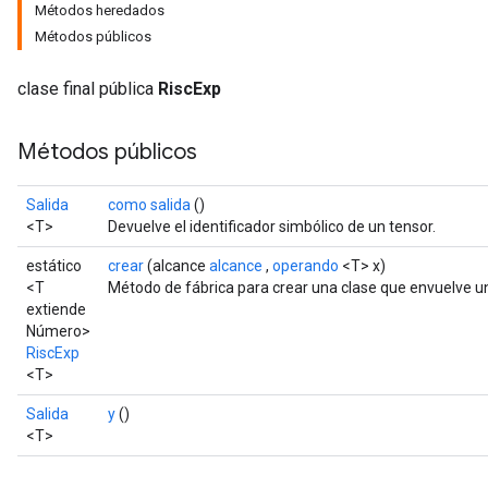
Métodos heredados
Métodos públicos
clase final pública
RiscExp
Métodos públicos
Salida
como salida
()
<T>
Devuelve el identificador simbólico de un tensor.
estático
crear
(alcance
alcance
,
operando
<T> x)
<T
Método de fábrica para crear una clase que envuelve u
extiende
Número>
RiscExp
<T>
Salida
y
()
<T>