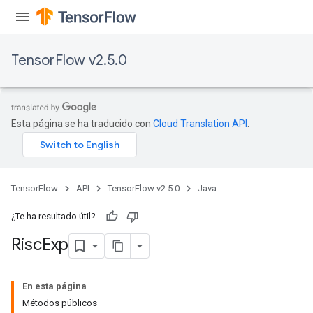
ientDescentParameters
dientDescentParametersGradAccumDebug
TensorFlow v2.5.0
Esta página se ha traducido con
Cloud Translation API
.
TensorFlow
API
TensorFlow v2.5.0
Java
¿Te ha resultado útil?
Risc
Exp
En esta página
Métodos públicos