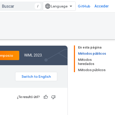
/
GitHub
Acceder
En esta página
Métodos públicos
WiML 2023.
imposio
Métodos
heredados
Métodos públicos
¿Te resultó útil?