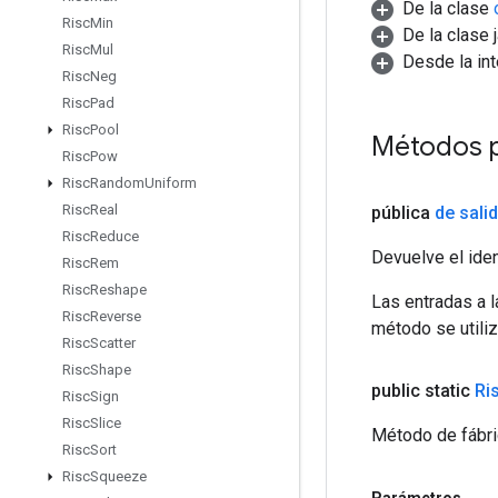
De la clase
Risc
Min
De la clase 
Risc
Mul
Desde la in
Risc
Neg
Risc
Pad
Risc
Pool
Métodos p
Risc
Pow
Risc
Random
Uniform
Risc
Real
pública
de sali
Risc
Reduce
Devuelve el iden
Risc
Rem
Risc
Reshape
Las entradas a 
Risc
Reverse
método se utiliz
Risc
Scatter
Risc
Shape
public static
Ri
Risc
Sign
Risc
Slice
Método de fábri
Risc
Sort
Risc
Squeeze
Parámetros