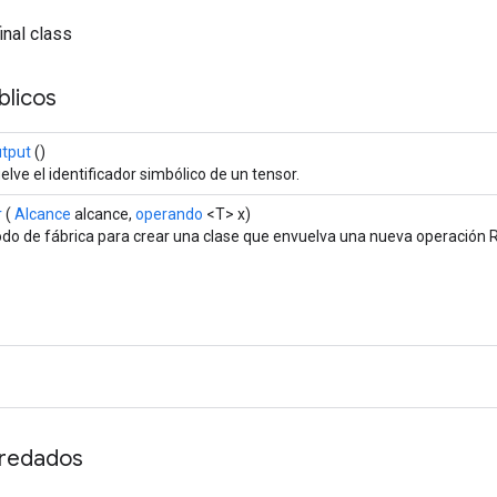
inal class
licos
tput
()
lve el identificador simbólico de un tensor.
r
(
Alcance
alcance,
operando
<T> x)
do de fábrica para crear una clase que envuelva una nueva operación R
redados