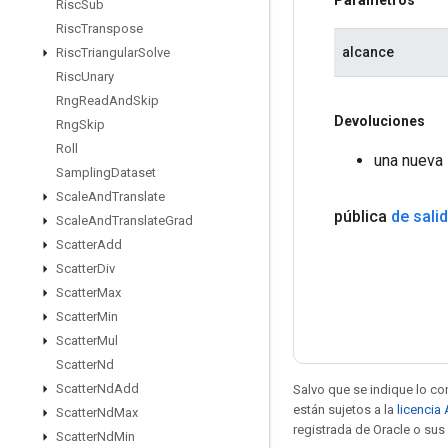
Risc
Sub
Risc
Transpose
alcance
Risc
Triangular
Solve
Risc
Unary
Rng
Read
And
Skip
Devoluciones
Rng
Skip
Roll
una nueva 
Sampling
Dataset
Scale
And
Translate
pública
de sali
Scale
And
Translate
Grad
Scatter
Add
Scatter
Div
Scatter
Max
Scatter
Min
Scatter
Mul
Scatter
Nd
Scatter
Nd
Add
Salvo que se indique lo con
están sujetos a la
licencia
Scatter
Nd
Max
registrada de Oracle o sus 
Scatter
Nd
Min