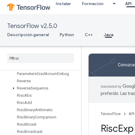
Instalar
Formación
API
RetrieveTPUEmbeddingProximalAdagradParameters
RetrieveTPUEmbeddingProximalAdagradParametersGradAccumDe
RetrieveTPUEmbeddingProximalYogiParameters
TensorFlow v2.5.0
RetrieveTPUEmbeddingProximalYogiParametersGradAccumDebug
RetrieveTPUEmbeddingRMSPropParameters
Descripción general
Python
C++
Java
RetrieveTPUEmbeddingRMSPropParametersGradAccumDebug
Retrieve
TPUEmbedding
Stochastic
Gradient
Descent
Parameters
Retrieve
TPUEmbedding
Conozca 
Stochastic
Gradient
Descent
Parameters
Grad
Accum
Debug
Reverse
Reverse
Sequence
preferido. Las tr
Risc
Abs
Risc
Add
Risc
Binary
Arithmetic
TensorFlow
API
Risc
Binary
Comparison
Risc
Bitcast
Risc
Exp
Risc
Broadcast