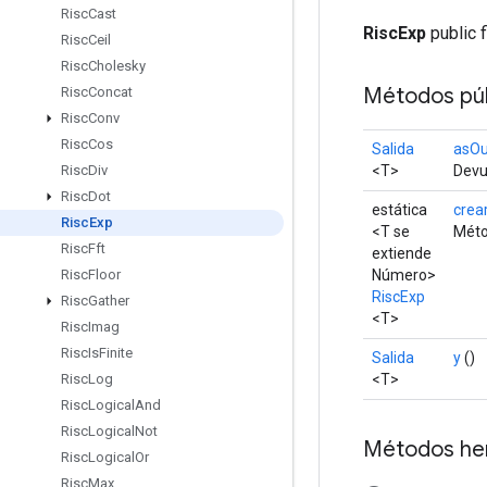
Risc
Cast
RiscExp
public f
Risc
Ceil
Risc
Cholesky
Métodos púb
Risc
Concat
Risc
Conv
Risc
Cos
Salida
asOu
<T>
Devue
Risc
Div
Risc
Dot
estática
crea
Risc
Exp
<T se
Méto
Risc
Fft
extiende
Número>
Risc
Floor
RiscExp
Risc
Gather
<T>
Risc
Imag
Risc
Is
Finite
Salida
y
()
<T>
Risc
Log
Risc
Logical
And
Risc
Logical
Not
Métodos he
Risc
Logical
Or
Risc
Max