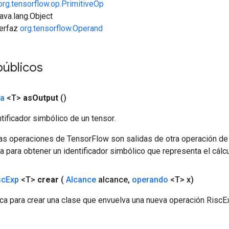
org.tensorflow.op.PrimitiveOp
java.lang.Object
terfaz
org.tensorflow.Operand
úblicos
da
<T>
as
Output
()
tificador simbólico de un tensor.
las operaciones de TensorFlow son salidas de otra operación de
a para obtener un identificador simbólico que representa el cálcu
sc
Exp
<T>
crear
(
Alcance
alcance
,
operando
<T> x)
ca para crear una clase que envuelva una nueva operación RiscE