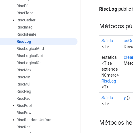
Risc
Fft
RiscLog
public 
Risc
Floor
Risc
Gather
Métodos púb
Risc
Imag
Risc
Is
Finite
Salida
asOu
Risc
Log
<T>
Devue
Risc
Logical
And
Risc
Logical
Not
estática
crea
Risc
Logical
Or
<T se
Méto
extiende
Risc
Max
Número>
Risc
Min
RiscLog
Risc
Mul
<T>
Risc
Neg
Salida
y
()
Risc
Pad
<T>
Risc
Pool
Risc
Pow
Risc
Random
Uniform
Métodos he
Risc
Real