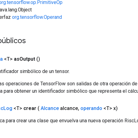
org.tensorflow.op.PrimitiveOp
java.lang.Object
terfaz
org.tensorflow.Operand
úblicos
da
<T>
as
Output
()
tificador simbólico de un tensor.
las operaciones de TensorFlow son salidas de otra operación de
a para obtener un identificador simbólico que representa el cálcu
sc
Log
<T>
crear
(
Alcance
alcance
,
operando
<T> x)
ca para crear una clase que envuelva una nueva operación RiscL