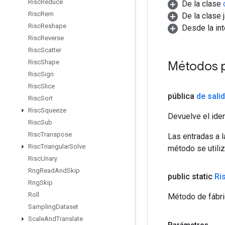
Risc
Reduce
De la clase
Risc
Rem
De la clase 
Risc
Reshape
Desde la in
Risc
Reverse
Risc
Scatter
Risc
Shape
Métodos p
Risc
Sign
Risc
Slice
pública
de sali
Risc
Sort
Risc
Squeeze
Devuelve el iden
Risc
Sub
Risc
Transpose
Las entradas a 
Risc
Triangular
Solve
método se utiliz
Risc
Unary
Rng
Read
And
Skip
public static
Ri
Rng
Skip
Roll
Método de fábri
Sampling
Dataset
Scale
And
Translate
Parámetros