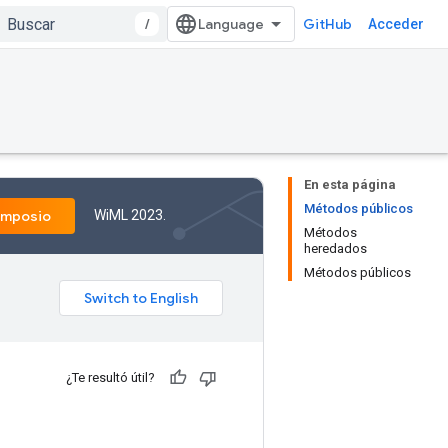
/
GitHub
Acceder
En esta página
Métodos públicos
WiML 2023.
imposio
Métodos
heredados
Métodos públicos
¿Te resultó útil?