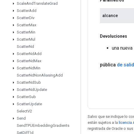
Scale
And
Translate
Grad
Scatter
Add
alcance
Scatter
Div
Scatter
Max
Scatter
Min
Devoluciones
Scatter
Mul
Scatter
Nd
una nueva 
Scatter
Nd
Add
Scatter
Nd
Max
pública
de sali
Scatter
Nd
Min
Scatter
Nd
Non
Aliasing
Add
Scatter
Nd
Sub
Scatter
Nd
Update
Scatter
Sub
Scatter
Update
Select
V2
Salvo que se indique lo con
Send
están sujetos a la
licencia
Send
TPUEmbedding
Gradients
registrada de Oracle o sus 
Set
Diff1d