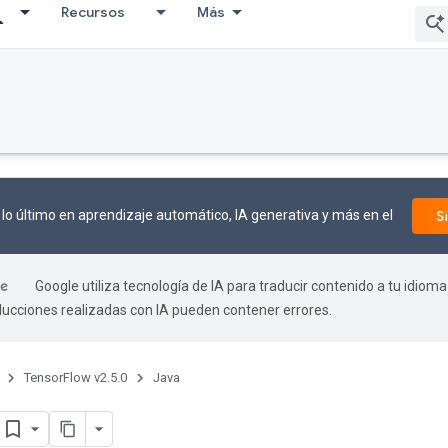
Recursos
Más
adAccumDebug
lo último en aprendizaje automático, IA generativa y más en el
S
Google utiliza tecnología de IA para traducir contenido a tu idioma
aducciones realizadas con IA pueden contener errores.
TensorFlow v2.5.0
Java