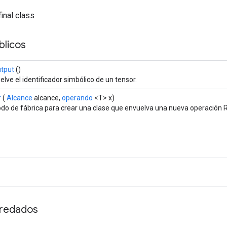
final class
licos
tput
()
lve el identificador simbólico de un tensor.
r
(
Alcance
alcance,
operando
<T> x)
do de fábrica para crear una clase que envuelva una nueva operación R
redados