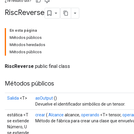
¿Te resultó útil?
Risc
Reverse
En esta página
Métodos públicos
Métodos heredados
Métodos públicos
RiscReverse
public final class
Métodos públicos
Salida
<T>
asOutput
()
Devuelve el identificador simbólico de un tensor.
estática <T
crear
(
Alcance
alcance,
operando
<T> tensor,
opera
se extiende
Método de fábrica para crear una clase que envuelv
Número, U
se extiende