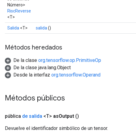
Número>
RiscReverse
<T>
Salida
<T>
salida
()
Métodos heredados
De la clase
org.tensorflow.op.PrimitiveOp
De la clase java.lang.Object
Desde la interfaz
org.tensorflow.Operand
Métodos públicos
pública
de salida
<T>
as
Output
()
Devuelve el identificador simbólico de un tensor.