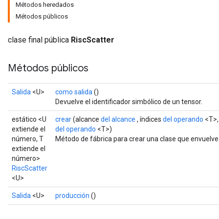
Métodos heredados
Métodos públicos
clase final pública
RiscScatter
Métodos públicos
Salida
<U>
como salida
()
Devuelve el identificador simbólico de un tensor.
estático <U
crear
(alcance
del alcance
, índices
del operando
<T>,
extiende el
del operando
<T>)
número, T
Método de fábrica para crear una clase que envuelve
extiende el
número>
RiscScatter
<U>
Salida
<U>
producción
()